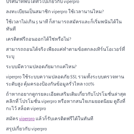
ปริศนาที่พบได้ทั่วไปเกี่ยวกับ viperpro
ลงทะเบียนเป็นสมาชิก viperpro ใช้เวลานานไหม?
ใช้เวลาไม่เกิน 5 นาที ก็สามารถสมัครและก็เริ่มพนันได้ใน
ทันที
เครดิตฟรีถอนออกได้ใช่หรือไม่?
สามารถถอนได้จริง เพียงแค่ทำตามข้อตกลงเทิร์นโอเวอร์ที่
ระบุ
ระบบมีความปลอดภัยมากแค่ไหน?
viperpro ใช้ระบบความปลอดภัย SSL รวมทั้งระบบตรวจทาน
ระดับสูง คุ้มครองป้องกันข้อมูลรั่วไหล 100%
ถ้าหากอยากดูกรยละเอียดเสริมเติมเกี่ยวกับโปรโมชั่นล่าสุด
คลิกที่ โปรโมชั่น viperpro หรือหากสนใจเกมยอดนิยม ดูถึงที่
กะไว้ สล็อต viperpro
สมัคร
viperpro
แล้วก็รับเครดิตฟรีได้ในทันที
สรุปเกี่ยวกับ viperpro