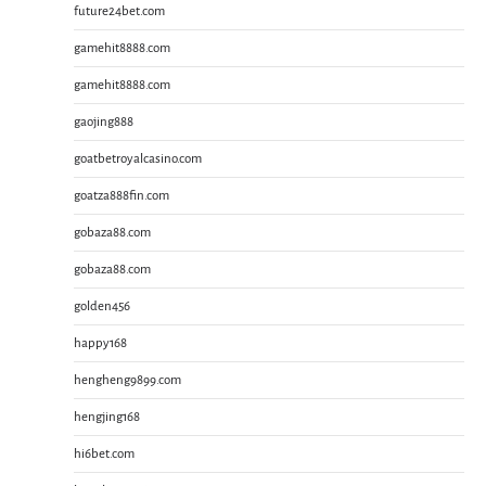
future24bet.com
gamehit8888.com
gamehit8888.com
gaojing888
goatbetroyalcasino.com
goatza888fin.com
gobaza88.com
gobaza88.com
golden456
happy168
hengheng9899.com
hengjing168
hi6bet.com