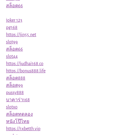
สล็อต66
joker 123
pg168
https://jin55.net
slot99
สล็อต66
slot44
https://judhai168.co
https://bonus888.life
สล็อต888
สล็อต99
pussy888
บาคาร่า168
slotxo
สล็อตทดลอง
หนังโป๊ไทย
https://1xbetth.vip