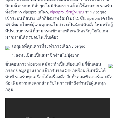
นิยม ด้วยระบบที่ล้ำยุค ไม่มีอันตราย แล้วก็ใช้งานง่าย รองรับ
ทั้งยังการ viperpro สมัคร,
viperpro เข้าสู่ระบบ
การ viperpro
เข้าระบบ ที่สบาย แล้วก็ยังมาพร้อมโปรโมชั่น viperpro เครดิต
ฟรี ที่ตอบโจทย์ผู้เล่นทุกคน ไม่ว่าจะเป็นนักพนันมือใหม่หรือผู้
มีประสบการณ์ ก็สามารถเข้ามาเพลิดเพลินเจริญใจกับเกม
มากมายได้ครบจบในเว็บเดียว
เหตุผลที่คุณควรที่จะทำการเลือก viperpro
1. ลงทะเบียนเป็นสมาชิกง่าย ไม่ยุ่งยาก
ขั้นตอนการ viperpro สมัคร ทำเป็นเพียงแต่ไม่กี่ขั้นตอน
กรอกข้อมูลฐานรากแล้วก็รับรอง OTP ก็พร้อมเริ่มพนันได้
ทันที รองรับทุกเครื่องไม้เครื่องมือ อีกทั้งคอมพิวเตอร์และมือ
ถือ เพิ่มความสะดวกสำหรับในการเข้าถึงสำหรับผู้เล่นทุก
กลุ่ม