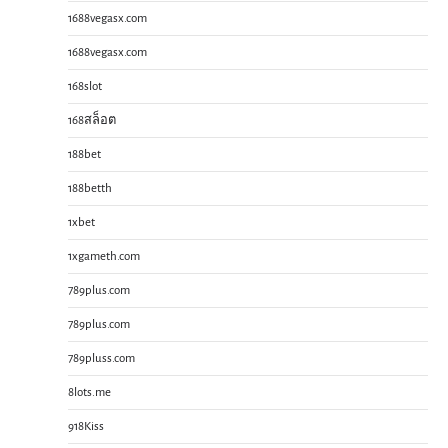
1688vegasx.com
1688vegasx.com
168slot
168สล็อต
188bet
188betth
1xbet
1xgameth.com
789plus.com
789plus.com
789pluss.com
8lots.me
918Kiss