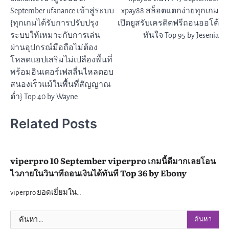
เรื่อง
September ufanance เข้าสู่ระบบ
xpay88 สล็อตแตกง่ายทุกเกม
{ทุกเกมได้รับการปรับปรุง
เปิดยูสรับเครดิตฟรีถอนออโต้
ระบบให้เหมาะกับการเล่น
ทันใจ Top 95 by Jesenia
ผ่านอุปกรณ์มือถือไม่ต้อง
โหลดแอปเสริมไม่เปลืองพื้นที่
พร้อมอินเตอร์เฟสลื่นไหลตอบ
สนองเร็วแม้ในพื้นที่สัญญาณ
ต่ำ} Top 40 by Wayne
Related Posts
viperpro 10 September viperpro เกมนี้ดีมากเลยโอน
ไวภายในวินาทีถอนเงินได้ทันที Top 36 by Ebony
viperpro ยอดเยี่ยมใน…
ค้นหา
สำหรับ: