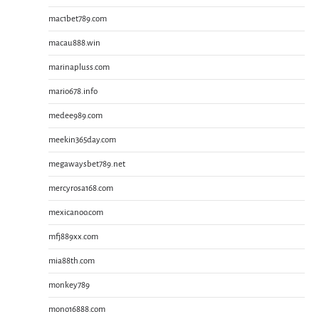
mac1bet789.com
macau888.win
marinapluss.com
mario678.info
medee989.com
meekin365day.com
megawaysbet789.net
mercyrosa168.com
mexicanoo.com
mfj889xx.com
mia88th.com
monkey789
mono16888.com