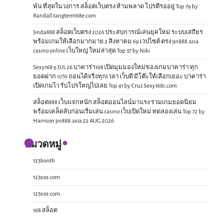
พัน ที่สุดในวงการ สล็อตเว็บตรง ห้ามพลาด โปรดีรออยู่ Top 79 by
Randall tangtem168e.com
Jinda888 สล็อตเว็บตรง 2026 ประสบการณ์เล่นยุคใหม่ ระบบเสถียร
พร้อมเกมให้เลือกมากมาย 2 สิงหาคม 69 เวปไซต์ ตรง jin888.asia
casino online เว็บใหญ่ ใหม่ล่าสุด Top 37 by Niki
Sexy168 9 JUL 26 บาคาร่า168 เปิดมุมมองใหม่ของเกมบาคาร่า ทุก
ยอดฝาก 10% ถอนได้จริงทุกเวลา เว็บดี มีโต๊ะให้เลือกเยอะ บาคาร่า
เปิดเกมไว รับโปรใหญ่ไปเลย Top 41 by Cruz Sexy168c.com
สล็อต888 เว็บแจกหนัก สล็อตออนไลน์มาแรง รวมเกมยอดนิยม
พร้อมเคล็ดลับก่อนเริ่มเล่น casino เว็บเปิดใหม่ ทดลองเล่น Top 72 by
Harrison jin888.asia 22 AUG 2026
หมวดหมู่
123lionth
123xos.com
123xos.com
168 สล็อต