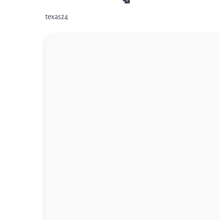
texas24