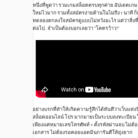
หนึ่งที่พูดว่า รวมเกมสล็อตครบทุกค่าย อัปเดตเกม
ใหม่ไวมาก รวมทั้งสมัครง่ายด้านในไม่ถึง 1 นาที ก
ทดลองตกลงใจสมัครดูแบบไม่หวังอะไร แต่ว่าสิ่งที
ต่อไป…จำเป็นต้องบอกเลยว่า “โคตรว้าว!”
อย่างแรกที่ทำให้เกิดความรู้สึกได้ทันทีว่าเว็บแห่งนี
สล็อตออนไลน์ โปร มากมายเป็นระบบลงทะเบียน ใ
เพียงแค่หมายเลขโทรศัพท์ + ตั้งรหัสผ่านจบ ไม่ต้อ
เอกสาร ไม่ต้องรอคอยแอดมินการันตีให้ยุ่งยาก