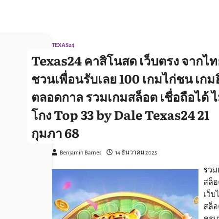
TEXAS24
Texas24 คาสิโนสด เว็บตรง จากไท
ชวนเพื่อนรับเลย 100 เกมไก่ชน เกมฮ
ตลอดกาล รวมเกมสล็อต เชื่อถือได้ ไม
โกง Top 33 by Dale Texas24 21
กุมภา 68
Benjamin Barnes
14 ธันวาคม 2025
รวม
สล็
เว็บ
สล็