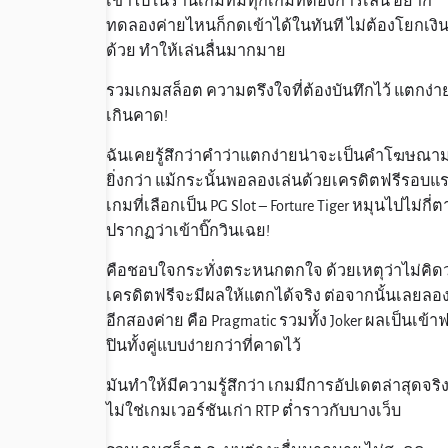
เข้าไปในร้านเกมที่มีทุกเกมที่ต้องการเล่น อยาก
ทดลองค่ายไหนก็กดเข้าได้ในทันที ไม่ต้องโยกเงิ
ด้วย ทำให้เล่นลื่นมากมาย
รวมเกมสล็อต ความตรึงใจที่ต้องบันทึกไว้ แตกง่า
เกินคาด!
ฉันเคยรู้สึกว่าคำว่าแตกง่ายน่าจะเป็นคำโฆษณา
ยิ่งกว่า แม้กระนั้นพอลองเล่นด้วยเครดิตฟรีรอบแ
เกมที่เลือกเป็น PG Slot – Forture Tiger หมุนไปไม่กี่ต
ปรากฏว่าเข้าบิ๊กวินเฉย!
คือชอบใจกระทั่งตระหนกตกใจ ด้วยเหตุว่าไม่คิดว
เครดิตฟรีจะมีผลให้แตกได้จริง ต่อจากนั้นเลยลอ
อีกสองค่าย คือ Pragmatic รวมทั้ง Joker ผลเป็นเข้า
ปินทั้งคู่แบบง่ายกว่าที่คาดไว้
มันทำให้มีความรู้สึกว่า เกมมีการอัปเดตล่าสุดจริ
ไม่ใช่เกมเวอร์ชันเก่า RTP ต่ำราวกับบางเว็บ