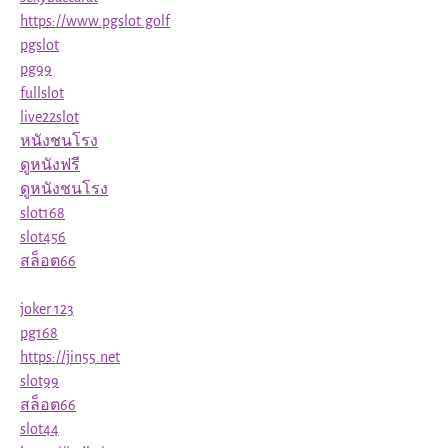
https://www.pgslot.golf
pgslot
pg99
fullslot
live22slot
หนังชนโรง
ดูหนังฟรี
ดูหนังชนโรง
slot168
slot456
สล็อต66
joker 123
pg168
https://jin55.net
slot99
สล็อต66
slot44