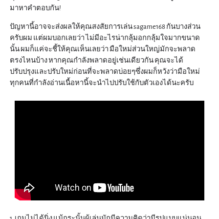
มาหาคำตอบกัน!
ปัญหานี้อาจจะส่งผลให้คุณสงสัยการเล่น sagame168 กันบางส่วน
ครับผม แต่ผมบอกเลยว่า ไม่มีอะไรน่ากลุ้มอกกลุ้มใจมากขนาด
นั้น ผมก็แค่จะชี้ให้คุณเห็นเลยว่า มือใหม่ส่วนใหญ่มักจะพลาด
ตรงไหนบ้าง หากคุณกำลังพลาดอยู่เช่นเดียวกัน คุณจะได้
ปรับปรุงและปรับใหม่ก่อนที่จะพลาดบ่อยๆซึ่งผมก็หวังว่ามือใหม่
ทุกคนที่กำลังอ่านเนื้อหานี้จะนำไปปรับใช้กับตัวเองได้นะครับ
1. เกมไม่ได้นิ่ง แม้กระนั้นผู้เล่นมักมีความคิดว่ามีรูปแบบแน่นอน