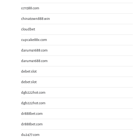
cc11388.com
chinatown888.win
cloudbet
cupcake88x.com
daruma1688.com
daruma1688.com
debet slot
debet slot
dgb222hot.com
dgb222hot.com
dr888bet.com
dr888bet.com
du2477.com