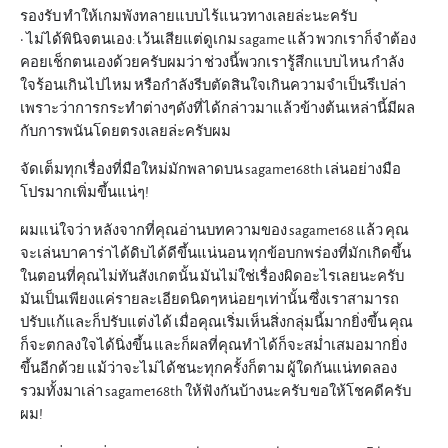
รองรับ ทำให้เกมพังทลายแบบไร้แนวทางเลยล่ะนะครับ
• ไม่ได้พินิจตนเอง: เว้นเสียแต่ดูเกม sagame แล้ว พวกเราก็จำต้อง
คอยเช็กตนเองด้วยครับผมว่า ช่วงนี้พวกเรารู้สึกแบบไหน กำลัง
ใจร้อนเกินไปไหม หรือกำลังรีบตัดสินใจเกินความจำเป็นรึเปล่า
เพราะว่าการกระทำต่างๆดังที่ได้กล่าวมาแล้วข้างต้นเหล่านี้มีผล
กับการพนันโดยตรงเลยล่ะครับผม
จัดเต็มทุกเรื่องที่มือใหม่มักพลาดบน sagame168th เล่นอย่างมือ
โปรมากเพิ่มขึ้นแน่ๆ!
ผมแน่ใจว่า หลังจากที่คุณอ่านบทความของ sagame168 แล้ว คุณ
จะเล่นบาคาร่าได้ดิบได้ดีขึ้นแน่นอน ทุกข้อบกพร่องที่มักเกิดขึ้น
ในตอนที่คุณไม่ทันสังเกตนั้น มันไม่ใช่เรื่องผิดอะไรเลยนะครับ
มันเป็นเพียงแค่รายละเอียดนิดๆหน่อยๆเท่านั้น ซึ่งเราสามารถ
ปรับแก้และก็ปรับแต่งได้ เมื่อคุณเริ่มเห็นสิ่งกลุ่มนี้มากยิ่งขึ้น คุณ
ก็จะตกลงใจได้นิ่งขึ้น และก็ผลที่คุณทำได้ก็จะสม่ำเสมอมากยิ่ง
ขึ้นอีกด้วย แม้ว่าจะไม่ได้ชนะทุกครั้งก็ตาม ผู้ใดกันแน่ทดลอง
รวมทั้งมาเล่า sagame168th ให้ฟังกันบ้างนะครับ ขอให้โชคดีครับ
ผม!