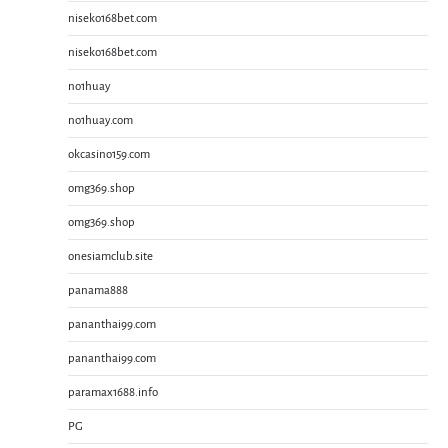
niseko168bet.com
niseko168bet.com
no1huay
no1huay.com
okcasino159.com
omg369.shop
omg369.shop
onesiamclub.site
panama888
pananthai99.com
pananthai99.com
paramax1688.info
PG