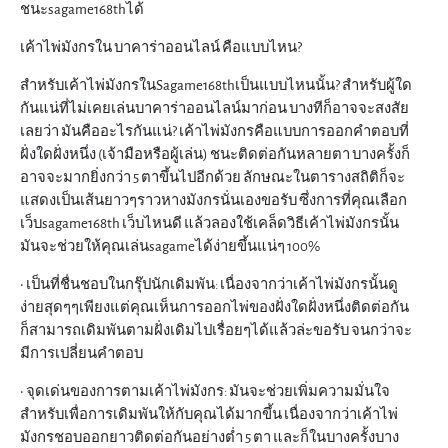
ชนะsagame168thได้
เค้าไพ่มังกรใน บาคาร่าออนไลน์ คือแบบไหน?
สำหรับเค้าไพ่มังกรในSagame168thเป็นแบบไหนนั้น? สำหรับผู้ใด
กันแน่ที่ไม่เคยเล่นบาคาร่าออนไลน์มาก่อน บางทีก็อาจจะสงสัย
เลยว่า มันคืออะไรกันแน่? เค้าไพ่มังกรคือแบบการออกคำตอบที่
ฝั่งใดฝั่งหนึ่ง (เจ้ามือหรือผู้เล่น) ชนะติดต่อกันหลายตา บางครั้งก็
อาจจะมากยิ่งกว่า 5 ตาขึ้นไปอีกด้วย ลักษณะในตารางสถิติก็จะ
แสดงเป็นเส้นยาวๆราวหางมังกรนั่นเองขอรับ ซึ่งการที่คุณเลือก
เว็บsagame168th เว็บไหนดี แล้วลองใช้เคล็ดวิธีเค้าไพ่มังกรนั้น
มันจะช่วยให้คุณเล่นsagameได้ง่ายขึ้นแน่ๆ 100%
• เป็นที่ชื่นชอบในกรุ๊ปนักเดิมพัน: เนื่องจากว่าเค้าไพ่มังกรนั้นดู
ง่ายสุดๆๆเพียงแต่คุณเห็นการออกไพ่ของฝั่งใดฝั่งหนึ่งติดต่อกัน
ก็สามารถเดิมพันตามฝั่งเดิมไปเรื่อยๆได้แล้วล่ะขอรับ จนกว่าจะ
มีการเปลี่ยนคำตอบ
• จุดเด่นของการตามเค้าไพ่มังกร: มันจะช่วยเพิ่มความมั่นใจ
สำหรับเพื่อการเดิมพันให้กับคุณได้มากขึ้น เนื่องจากว่าเค้าไพ่
มังกรชอบออกยาวติดต่อกันอย่างต่ำ 5 ตา และก็ในบางครั้งบาง