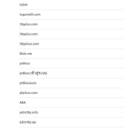
1xbet
1xgameth.com
789plus.com
789plus.com
789pluss.com
8lots.me
918Kiss
918kiss เข้าสู่ระบบ
918kissauto
9kpluss.com
ABA
adm789.info
adm789.vip