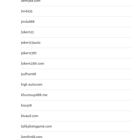
item388.com
Jinda55
jinda888
Joker123
joker123auto
joker123th
Joker123th.com
judhai168
k1gt-auto.com
khumsup888.me
kiss918
ktv4sd.com
lalikabetsgame.com
lionth168.com