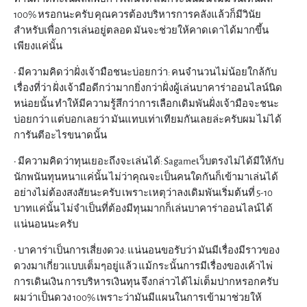
100% หรอกนะครับ คุณควรต้องบริหารการคลังแล้วก็มีวินัย
สำหรับเพื่อการเล่นอยู่ตลอด มันจะช่วยให้คาดเดาได้มากขึ้น
เพียงแค่นั้น
• มีความคิดว่าฝั่งเจ้ามือชนะบ่อยกว่า: คนจำนวนไม่น้อยใกล้กับ
เรื่องที่ว่า ฝั่งเจ้ามือดีกว่ามากยิ่งกว่าฝั่งผู้เล่นบาคาร่าออนไลน์นิด
หน่อยนั้น ทำให้มีความรู้สึกว่าการเลือกเดิมพันฝั่งเจ้ามือจะชนะ
บ่อยกว่า แต่บอกเลยว่า มันแทบเท่าเทียมกันเลยล่ะครับผม ไม่ได้
การันตีอะไรขนาดนั้น
• มีความคิดว่าทุนเยอะถึงจะเล่นได้: Sagameเว็บตรงไม่ได้มีให้กับ
นักพนันทุนหนาแค่นั้น ไม่ว่าคุณจะเป็นคนใดกันก็เข้ามาเล่นได้
อย่างไม่ต้องสงสัยนะครับ เพราะเหตุว่าลงเดิมพันเริ่มต้นที่ 5-10
บาทแค่นั้น ไม่จำเป็นที่ต้องมีทุนมากก็เล่นบาคาร่าออนไลน์ได้
แน่นอนนะครับ
• บาคาร่าเป็นการเสี่ยงดวง: แน่นอนขอรับว่า มันมีเรื่องมีราวของ
ดวงมาเกี่ยวแบบเต็มๆอยู่แล้ว แม้กระนั้นการมีเรื่องของเค้าไพ่
การเดินเงิน การบริหารเงินทุน จึงกล่าวได้ไม่เต็มปากหรอกครับ
ผมว่าเป็นดวง 100% เพราะว่ามันมีแผนในการเข้ามาช่วยให้