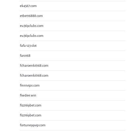
ek4567.com
etbet16888.com
eu369clubs.com
eu369clubs.com
fafa 123 slot
faro168
fcharoenkit168.com
fcharoenkit168.com
finnivips.com
fiwdee.win
fizz169bet.com
fizz169bet.com
fortune99vip.com