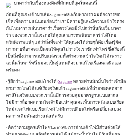
บาคาร่ากับเรื่องหลงผิดที่มักพบที่สุดในตอนนี้
ก่อนที่คุณจะเข้ามาเล่นSagame168thกับพวกเรา ผมต้องการขอ
เช็คเพื่อความแน่นอนก่อนว่า เรามีความรู้และมีความเข้าใจตรง
กันไหม? การเล่นบาคาร่าเว็บตรงโดยยิ่งไปกว่านั้นกับเว็บ บาคา
ร่า ของพวกเรานั้นจะก่อให้คุณสามารถพนันบาคาร่าได้โดย
สวัสดิภาพแน่ๆ แต่ว่าสิ่งที่จะทำให้คุณงงได้ง่ายๆก็คือ เรื่องรู้ผิด
มากมายที่อาจจะเป็นผลให้คุณไม่วางใจเราซักเท่าไหร่ ซึ่งเรื่องนี้
เป็นสิ่งซึ่งสามารถปรับแต่งรวมทั้งทำความเข้าใจใหม่ได้ เพราะ
ฉะนั้น ในพาร์ทนี้ ผมจะเป็นผู้แทนที่จะมาแก้ไขเรื่องหลงผิดเอง
ครับผม
• รู้สึกว่าsagame168thโกงได้:
Sagame
หลายท่านมักมั่นใจว่าเจ้ามือ
สามารถโกงได้ แต่เรื่องจริงแล้ว sagame168thที่ถ่ายทอดสดจาก
คาสิโนจริงแบบพวกเรานั้นมีการควบคุมมาตรฐานแบบสากล
ไม่มีการล็อกผลตามใจเจ้ามือแน่ๆ คุณจะเห็นการพนันแบบเรียล
ไทม์ แจกไพ่แบบเรียลไทม์ ไม่มีการเปลี่ยนไพ่หรือเปลี่ยนแปลง
ผลการเดิมพันอย่างแน่แท้ครับ
• คิดว่าตามสูตรเค้าไพ่ชนะ 100%: การอ่านเค้าไพ่มีส่วนช่วยให้
ท่านคาดคะเนผลลัพธ์การเล่นได้ แม้กระนั้นมันไม่มีวันเห็นผล