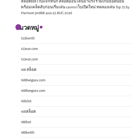
สล็อต888 เว็บแจกหนัก สล็อตออนไลน์มาแรง รวมเกมยอดนิยม
พร้อมเคล็ดลับก่อนเริ่มเล่น casino เว็บเปิดใหม่ ทดลองเล่น Top 72 by
Harrison jin888.asia 22 AUG 2026
หมวดหมู่
123lionth
123xos.com
123xos.com
168 สล็อต
1688vegasx.com
1688vegasx.com
168slot
168สล็อต
188bet
188betth