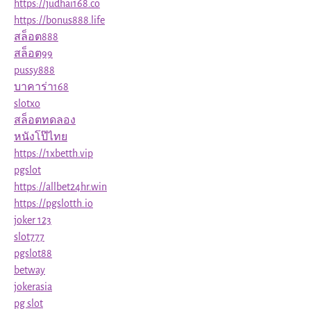
https://judhai168.co
https://bonus888.life
สล็อต888
สล็อต99
pussy888
บาคาร่า168
slotxo
สล็อตทดลอง
หนังโป๊ไทย
https://1xbetth.vip
pgslot
https://allbet24hr.win
https://pgslotth.io
joker 123
slot777
pgslot88
betway
jokerasia
pg slot