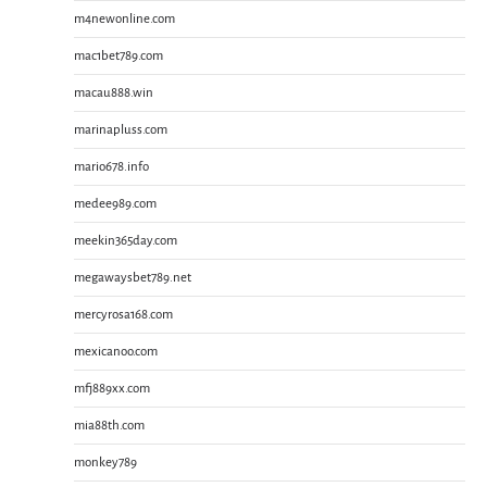
m4newonline.com
mac1bet789.com
macau888.win
marinapluss.com
mario678.info
medee989.com
meekin365day.com
megawaysbet789.net
mercyrosa168.com
mexicanoo.com
mfj889xx.com
mia88th.com
monkey789