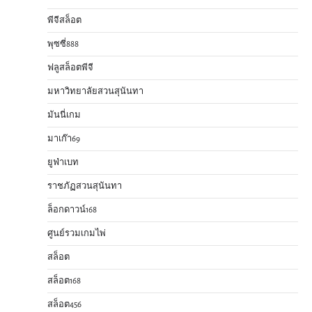
พีจีสล็อต
พุซซี่888
ฟลูสล็อตพีจี
มหาวิทยาลัยสวนสุนันทา
มันนี่เกม
มาเก๊า69
ยูฟ่าเบท
ราชภัฏสวนสุนันทา
ล็อกดาวน์168
ศูนย์รวมเกมไพ่
สล็อต
สล็อต168
สล็อต456