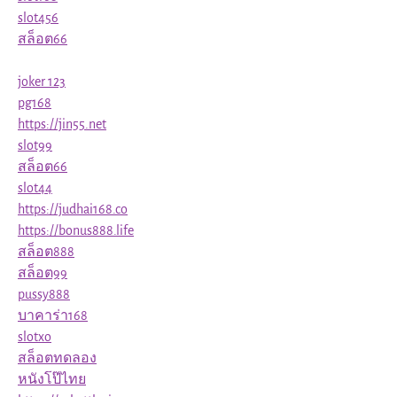
slot456
สล็อต66
joker 123
pg168
https://jin55.net
slot99
สล็อต66
slot44
https://judhai168.co
https://bonus888.life
สล็อต888
สล็อต99
pussy888
บาคาร่า168
slotxo
สล็อตทดลอง
หนังโป๊ไทย