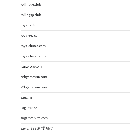
rolling99.club
rolling99.club
royal online
royal99y.com
royaleluxee.com
royaleluxee.com
run24pro.com
s2kgamewin.com
s2kgamewin.com
sagame
sagame168th
sagame168th.com
sawan888 เครดิตฟรี