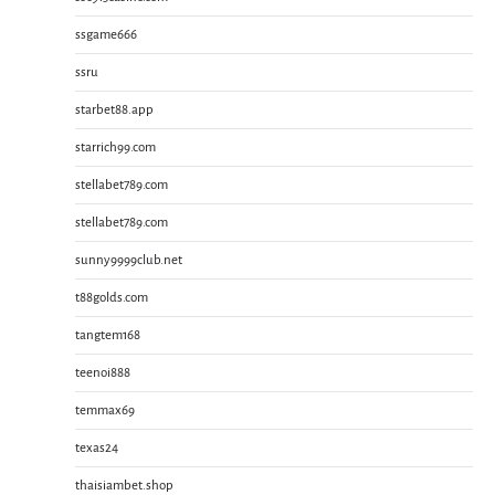
ssgame666
ssru
starbet88.app
starrich99.com
stellabet789.com
stellabet789.com
sunny9999club.net
t88golds.com
tangtem168
teenoi888
temmax69
texas24
thaisiambet.shop