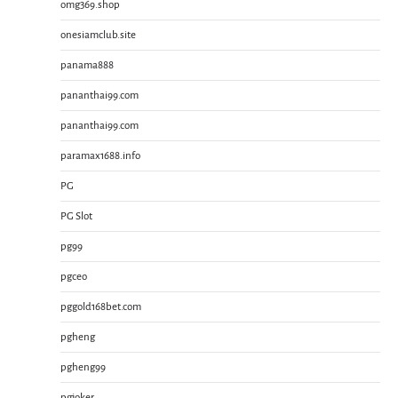
omg369.shop
onesiamclub.site
panama888
pananthai99.com
pananthai99.com
paramax1688.info
PG
PG Slot
pg99
pgceo
pggold168bet.com
pgheng
pgheng99
pgjoker