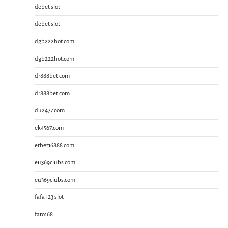
debet slot
debet slot
dgb222hot.com
dgb222hot.com
dr888bet.com
dr888bet.com
du2477.com
ek4567.com
etbet16888.com
eu369clubs.com
eu369clubs.com
fafa 123 slot
faro168