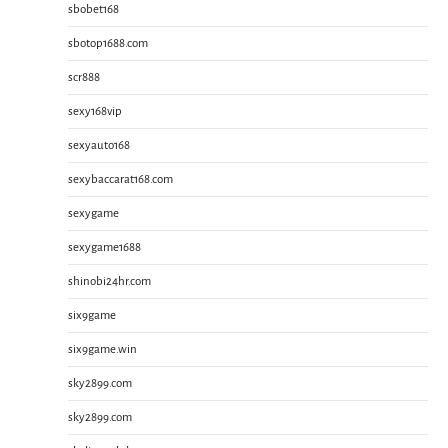
sbobet168
sbotop1688.com
scr888
sexy168vip
sexyauto168
sexybaccarat168.com
sexygame
sexygame1688
shinobi24hr.com
six9game
six9game.win
sky2899.com
sky2899.com