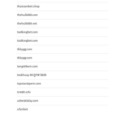
thaisiambet.shop
thehulk888.com
thehulk888.net
tia8kingbet.com
tia8kingbet.com
tkbpgg.com
tkbpgg.com
tong168win.com
tookhuay 88 ถูกหวย88
topstar359win.com
tr1688.info
udee365day.com
ufa11bet