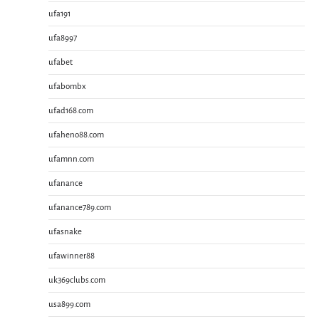
ufa191
ufa8997
ufabet
ufabombx
ufad168.com
ufaheno88.com
ufamnn.com
ufanance
ufanance789.com
ufasnake
ufawinner88
uk369clubs.com
usa899.com