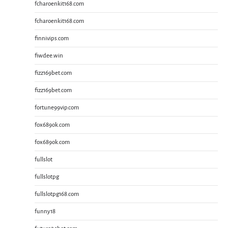
fcharoenkit168.com
fcharoenkit168.com
finnivips.com
fiwdee.win
fizz169bet.com
fizz169bet.com
fortune99vip.com
fox689ok.com
fox689ok.com
fullslot
fullslotpg
fullslotpg168.com
funny18