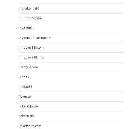
hongkong456
hubbet168.com
hydra888
hyperclub-casino.com
infyplus888.com
infyplus888.info
item388.com
Jinda55
jinda888
Joker123
joker123auto
joker123th
Joker123th.com