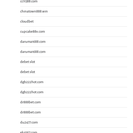
cc11388.com
chinatown888.win
cloudbet
cupcake88x.com
daruma1688.com
daruma1688.com
debet slot
debet slot
dgb222hot.com
dgb222hot.com
dr888bet.com
dr888bet.com
du2477.com
ek4567.com