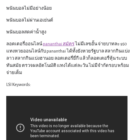
พนันบอลไม่มีอย่างน้อย
พนันบอลไม่ผ่านเอเย่นต์
พนันบอลสดค่าน้ำสูง
ลอตเตอรี่ออนไลน์
pananthai สมัคร
ไม่มีเลขอั้น จ่ายบาทละ 950
แทงหวยออนไลน์กับ pananthai ได้ทั้งยังหวยรัฐบาล สลากกินแบ่ง
ลาว สลากกินแบ่งฮานอย ลอตเตอรี่ยี่กี แล้วก็ลอตเตอรี่หุ้น ระบบ
ทันสมัย ตรวจผลอัตโนมัติ แทงได้แต่ละวัน ไม่มีจำกัดรอบ พร้อม
จ่ายเต็ม
LSI Keywords: