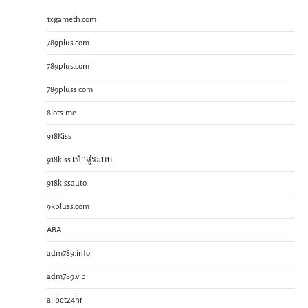
1xgameth.com
789plus.com
789plus.com
789pluss.com
8lots.me
918Kiss
918kiss เข้าสู่ระบบ
918kissauto
9kpluss.com
ABA
adm789.info
adm789.vip
allbet24hr