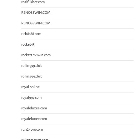
realflikbet.com
RENO88WIN.COM
RENO88WIN.COM
rich8188.com
rocket45
rockstar66win.com
rolling99.club
rolling99.club
royal online
royal99y.com
royaleluxee.com
royaleluxee.com
run24pro.com