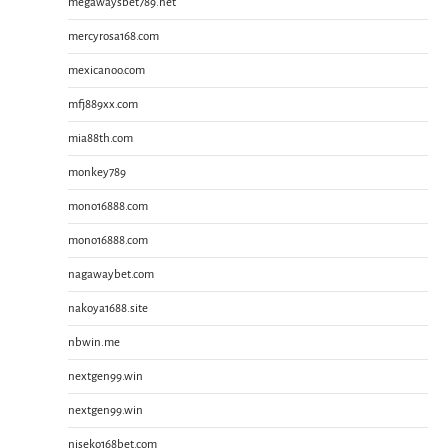
megawaysbet789.net
mercyrosa168.com
mexicanoo.com
mfj889xx.com
mia88th.com
monkey789
mono16888.com
mono16888.com
nagawaybet.com
nakoya1688.site
nbwin.me
nextgen99.win
nextgen99.win
niseko168bet.com