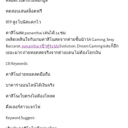
สล็อตเว็บตรงไม่ล็อกยูส
ทดสอบเล่นสล็อตฟรี
RTP สูง โบนัสแตกไว
คาสิโนสด pananthai เล่นได้ 24 ชม.
เพลิดเพลินใจกับเกมคาสิโนสดจากค่ายชั้นนำ SA Gaming, Sexy
Baccarat,
pananthai เข้าสู่ระบบ
Evolution, Dream Gaming และก็อีก
เยอะมาก ถ่ายทอดสดจริงจากต่างแดน ไม่ต้องโยกเงิน
LSI Keywords:
คาสิโนถ่ายทอดสดมือถือ
บาคาร่าออนไลน์ได้เงินจริง
คาสิโนเว็บตรงไม่ต้องโหลด
ดีลเลอร์สาวแจกไพ่
Keyword Suggest: