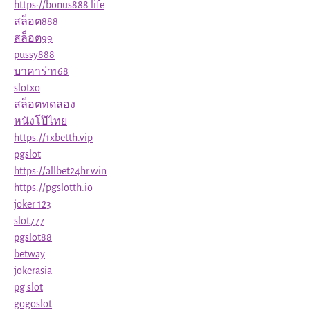
https://bonus888.life
สล็อต888
สล็อต99
pussy888
บาคาร่า168
slotxo
สล็อตทดลอง
หนังโป๊ไทย
https://1xbetth.vip
pgslot
https://allbet24hr.win
https://pgslotth.io
joker 123
slot777
pgslot88
betway
jokerasia
pg slot
gogoslot