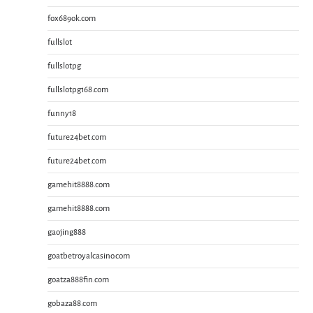
fox689ok.com
fullslot
fullslotpg
fullslotpg168.com
funny18
future24bet.com
future24bet.com
gamehit8888.com
gamehit8888.com
gaojing888
goatbetroyalcasino.com
goatza888fin.com
gobaza88.com