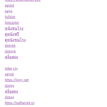
pgslot
pg99
fullslot
live22slot
หนังชนโรง
ดูหนังฟรี
ดูหนังชนโรง
slot168
slot456
สล็อต66
joker 123
pg168
https://jin55.net
slot99
สล็อต66
slot44
https://judhai168.co