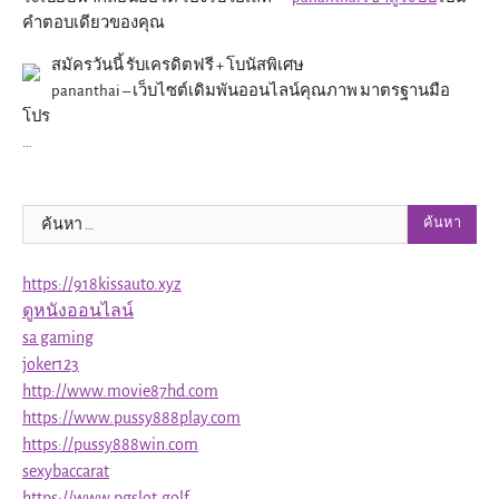
คำตอบเดียวของคุณ
สมัครวันนี้ รับเครดิตฟรี + โบนัสพิเศษ
pananthai – เว็บไซต์เดิมพันออนไลน์คุณภาพ มาตรฐานมือ
โปร
…
ค้นหา
สำหรับ:
https://918kissauto.xyz
ดูหนังออนไลน์
sa gaming
joker123
http://www.movie87hd.com
https://www.pussy888play.com
https://pussy888win.com
sexybaccarat
https://www.pgslot.golf