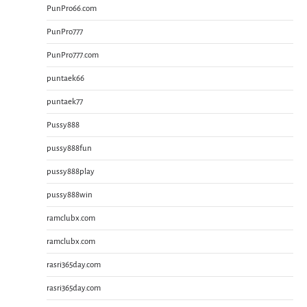
PunPro66.com
PunPro777
PunPro777.com
puntaek66
puntaek77
Pussy888
pussy888fun
pussy888play
pussy888win
ramclubx.com
ramclubx.com
rasri365day.com
rasri365day.com