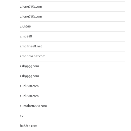
allone745s.com
allone745s.com
alot666
amb888
ambfine88.net
ambnovabet.com
asb9999.com
asb9999.com
audi688.com
audi688.com
autoslot16888.com
av
ba88th.com