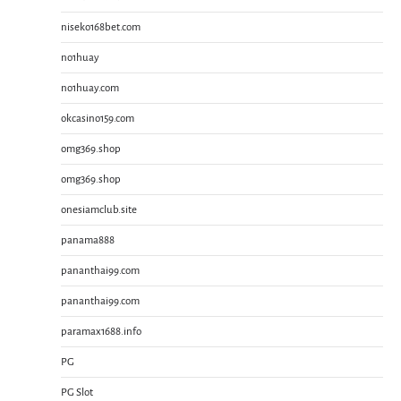
niseko168bet.com
no1huay
no1huay.com
okcasino159.com
omg369.shop
omg369.shop
onesiamclub.site
panama888
pananthai99.com
pananthai99.com
paramax1688.info
PG
PG Slot