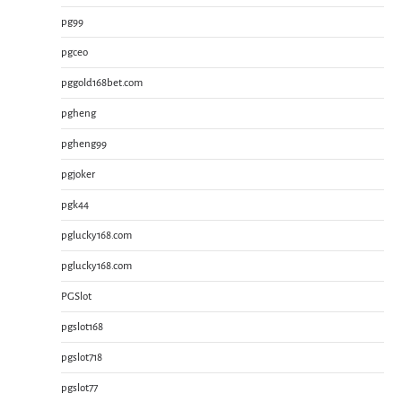
pg99
pgceo
pggold168bet.com
pgheng
pgheng99
pgjoker
pgk44
pglucky168.com
pglucky168.com
PGSlot
pgslot168
pgslot718
pgslot77