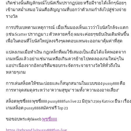
เกิดช่วงนั้นสัญลักษณ์โบนัสเริ่มปรากฏบ่อย หรือมีรายได้เล็กๆน้อยๆ
เข้ามาสม่ำเสมอ โน่นคือสัญญาณที่บอกว่าตัวเกมกำลังไปสู่ช่วงจ่าย
รางวัล
การปรับเบทตามเหตุการณ์: เมื่อเริ่มมองเห็นแววว่าโบนัสใกล้จะแตก
(เช่น Scatter ปรากฏมา 2 ตัวหลายครั้ง) ผมจะค่อยๆขยับเงินเดิมพันขึ้น
เพื่อในตอนที่โบนัสใหญ่ลงจริงๆผลตอบแทนจะออกมาคุ้มค่าที่สุด
แปลงเกมเมื่อทำเงิน: กฎเหล็กที่ผมใช้เสมอเป็น เมื่อได้แจ็คพอตจาก
เกมหนึ่งแล้ว อย่าแช่นานเหลือเกิน ควรย้ายไปทดลองเกมใหม่ๆใน
แอปฯ เนื่องจากอัลกอริทึมชอบกระจัดกระจายรางวัลให้ทั่วถึงใน
หลายๆเกม
การเล่นสล็อตให้ชนะบ่อยและก็สนุกสนานในแบบของ pussy888 คือ
การหาจุดสมดุลระหว่าง “ความสุขุม” รวมทั้ง “ความองอาจเสี่ยง”
สล็อตพุซซี่888 พุซซี่888 pussy888fun.live 22 มิถุนา 2569 Katrice ยืน 1 เรื่อ
เกมสล็อต pussy888สมัครฟรี Top 23
ขอขอบพระคุณweb
พุซซี่888
https://rebrand.ly/pussy888fun-live