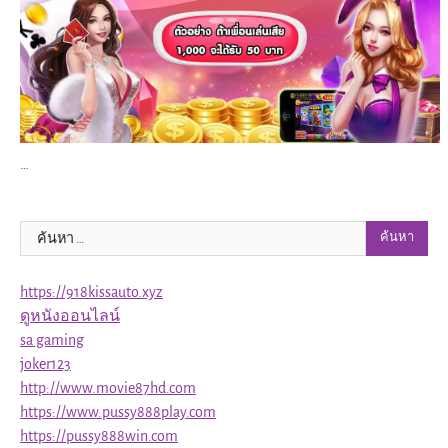
…
ค้นหา
สำหรับ:
https://918kissauto.xyz
ดูหนังออนไลน์
sa gaming
joker123
http://www.movie87hd.com
https://www.pussy888play.com
https://pussy888win.com