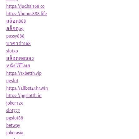
https://judhai168.co
https://bonus888.life
สล็อต888
สล็อต99
pussy888
บาคาร่า168
slotxo
สล็อตทดลอง
หนังโป๊ไทย
https://1xbetth.vip
pgslot
https://allbet24hr.win
https://pgslotth.io
joker 123
slot777
pgslot88
betway
jokerasia