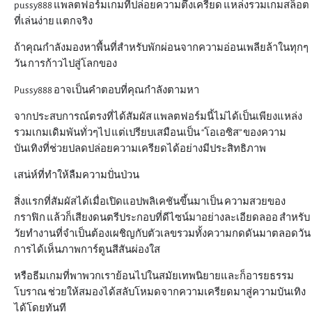
pussy888 แพลตฟอร์มเกมที่ปล่อยความตึงเครียด แหล่งรวมเกมสล็อต
ที่เล่นง่าย แตกจริง
ถ้าคุณกำลังมองหาพื้นที่สำหรับพักผ่อนจากความอ่อนเพลียล้าในทุกๆ
วัน การก้าวไปสู่โลกของ
Pussy888 อาจเป็นคำตอบที่คุณกำลังตามหา
จากประสบการณ์ตรงที่ได้สัมผัส แพลตฟอร์มนี้ไม่ได้เป็นเพียงแหล่ง
รวมเกมเดิมพันทั่วๆไป แต่เปรียบเสมือนเป็น “โอเอซิส” ของความ
บันเทิงที่ช่วยปลดปล่อยความเครียดได้อย่างมีประสิทธิภาพ
เสน่ห์ที่ทำให้ลืมความปั่นป่วน
สิ่งแรกที่สัมผัสได้เมื่อเปิดแอปพลิเคชันขึ้นมาเป็น ความสวยของ
กราฟิก แล้วก็เสียงดนตรีประกอบที่ดีไซน์มาอย่างละเอียดลออ สำหรับ
วัยทำงานที่จำเป็นต้องเผชิญกับตัวเลขรวมทั้งความกดดันมาตลอดวัน
การได้เห็นภาพการ์ตูนสีสันผ่องใส
หรือธีมเกมที่พาพวกเราย้อนไปในสมัยเทพนิยายและก็อารยธรรม
โบราณ ช่วยให้สมองได้สลับโหมดจากความเครียดมาสู่ความบันเทิง
ได้โดยทันที