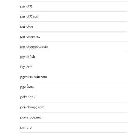
pgslot77
pgslot77.com
pgslot99
pgslot9999.co
pgslot999bets.com
pgslotfish
Pgslotth
pgzeus88win.com
pgสล็อต
pokebet88
porsche999.com
power999.net
punpro