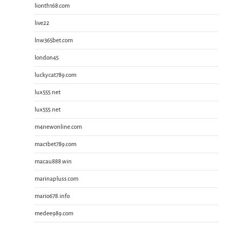
lionth168.com
live22
lnw365bet.com
london45
luckycat789.com
lux555.net
lux555.net
m4newonline.com
mac1bet789.com
macau888.win
marinapluss.com
mario678.info
medee989.com