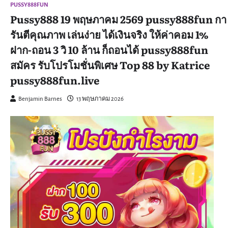
PUSSY888FUN
Pussy888 19 พฤษภาคม 2569 pussy888fun กา
รันตีคุณภาพ เล่นง่าย ได้เงินจริง ให้ค่าคอม 1%
ฝาก-ถอน 3 วิ 10 ล้าน ก็ถอนได้ pussy888fun
สมัคร รับโปรโมชั่นพิเศษ Top 88 by Katrice
pussy888fun.live
Benjamin Barnes
13 พฤษภาคม 2026