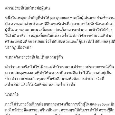
ความง่ายที่เป็นมิตรต่อผู้เล่น
หนึ่งในเหตุผลสำคัญที่ทำให้ pussy888fun ชนะใจผู้เล่นมาอย่างช้านาน
คือ ความเล่นง่าย ตัวแอปมีอินเทอร์เฟซที่สะอาดตา ไม่ซับซ้อน แม้แต่
ผู้ที่ไม่เคยเล่นเกมแนวสล็อตมาก่อนก็สามารถทำความเข้าใจได้ข้าง
ในไม่กี่นาที การหมุนสล็อตในแต่ละครั้งไม่ต้องใช้การคำนวณที่ปวด
ศรีษะ แต่มันคือการปล่อยใจไปกับจังหวะและก็ลุ้นระทึกไปกับผลสรุปที
ปรากฏเบื้องหน้า
“แตกจริง” รางวัลที่เติมเต็มความรู้สึก
คำว่า “แตกจริง” ไม่ใช่เพียงแค่คำโฆษณา แต่ว่าจากประสบการณ์เป็น
ความสมดุลของเกมที่ทำให้พวกเรามีความคิดว่า “ได้โอกาส” อยู่เป็น
ประจำ ระบบของ Pussy888 ขึ้นชื่อลือนามหัวข้อการจ่ายรางวัลที่
สม่ำเสมอแล้วก็โบนัสที่ออกหลายครั้งกระทั่ง
น่าตกใจ
การได้รับรางวัลเล็กๆน้อยๆกลางทาง หรือการเข้าสู่โหมด Free Spin เป็
กลไกที่ช่วยฉีดสารอะดรีนาลีนและความสุขให้กับเรา ทำให้ความรู้สึก