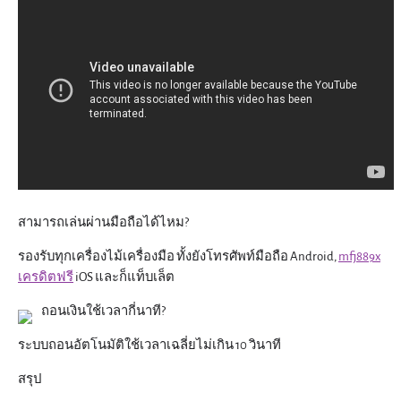
สามารถเล่นผ่านมือถือได้ไหม?
รองรับทุกเครื่องไม้เครื่องมือ ทั้งยังโทรศัพท์มือถือ Android,
mfj889x
เครดิตฟรี
iOS และก็แท็บเล็ต
ถอนเงินใช้เวลากี่นาที?
ระบบถอนอัตโนมัติใช้เวลาเฉลี่ยไม่เกิน 10 วินาที
สรุป