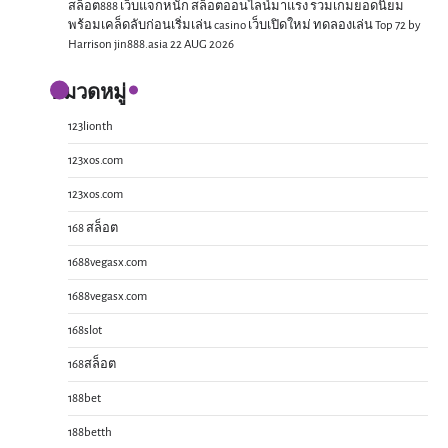
สล็อต888 เว็บแจกหนัก สล็อตออนไลน์มาแรง รวมเกมยอดนิยม
พร้อมเคล็ดลับก่อนเริ่มเล่น casino เว็บเปิดใหม่ ทดลองเล่น Top 72 by
Harrison jin888.asia 22 AUG 2026
หมวดหมู่
123lionth
123xos.com
123xos.com
168 สล็อต
1688vegasx.com
1688vegasx.com
168slot
168สล็อต
188bet
188betth