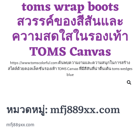
toms wrap boots
Skip
to
สวรรค์ของสีสันและ
content
ความสดใสในรองเท้า
TOMS Canvas
https://www.tomscolorful.com ค้นพบความงามและความสนุกในการสร้าง
สไตล์ด้วยคอลเล็คชั่นรองเท้า TOMS Canvas ที่มีสีสันที่น่าตื่นเต้น toms wedges
blue
หมวดหมู่:
mfj889xx.com
mfj889xx.com