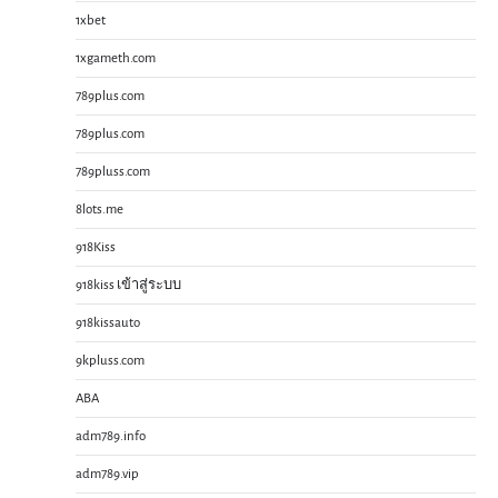
1xbet
1xgameth.com
789plus.com
789plus.com
789pluss.com
8lots.me
918Kiss
918kiss เข้าสู่ระบบ
918kissauto
9kpluss.com
ABA
adm789.info
adm789.vip