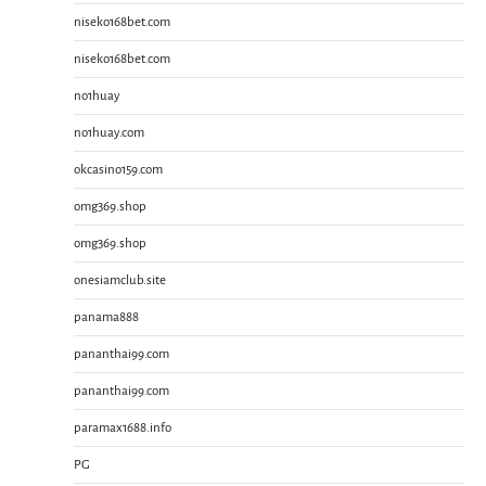
niseko168bet.com
niseko168bet.com
no1huay
no1huay.com
okcasino159.com
omg369.shop
omg369.shop
onesiamclub.site
panama888
pananthai99.com
pananthai99.com
paramax1688.info
PG