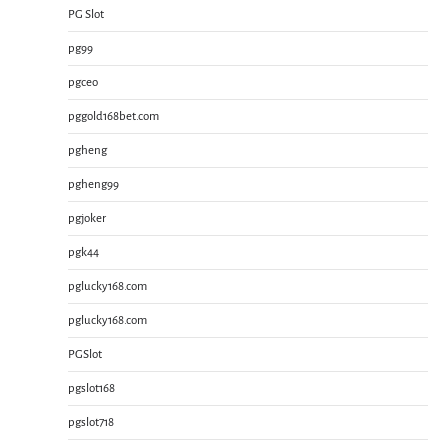
PG Slot
pg99
pgceo
pggold168bet.com
pgheng
pgheng99
pgjoker
pgk44
pglucky168.com
pglucky168.com
PGSlot
pgslot168
pgslot718