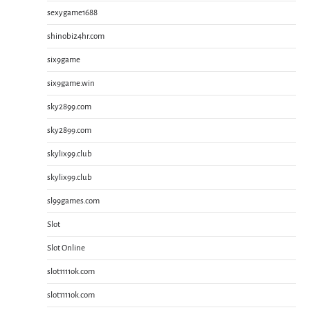
sexygame1688
shinobi24hr.com
six9game
six9game.win
sky2899.com
sky2899.com
skylix99.club
skylix99.club
sl99games.com
Slot
Slot Online
slot1111ok.com
slot1111ok.com