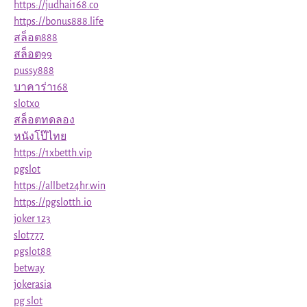
https://judhai168.co
https://bonus888.life
สล็อต888
สล็อต99
pussy888
บาคาร่า168
slotxo
สล็อตทดลอง
หนังโป๊ไทย
https://1xbetth.vip
pgslot
https://allbet24hr.win
https://pgslotth.io
joker 123
slot777
pgslot88
betway
jokerasia
pg slot