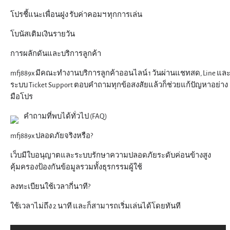
โปรชี้แนะเพื่อนฝูง รับค่าคอมฯ ทุกการเล่น
โบนัสเติมเงินรายวัน
การผลักดันและบริการลูกค้า
mfj889x มีคณะทำงานบริการลูกค้าออนไลน์ 1 วันผ่านแชทสด, Line แล
ระบบ Ticket Support ตอบคำถามทุกข้อสงสัยแล้วก็ช่วยแก้ปัญหาอย่าง
มือโปร
คำถามที่พบได้ทั่วไป (FAQ)
mfj889x ปลอดภัยจริงหรือ?
เว็บมีใบอนุญาตและระบบรักษาความปลอดภัยระดับค่อนข้างสูง
คุ้มครองป้องกันข้อมูลรวมทั้งธุรกรรมผู้ใช้
ลงทะเบียนใช้เวลากี่นาที?
ใช้เวลาไม่ถึง 2 นาที และก็สามารถเริ่มเล่นได้โดยทันที