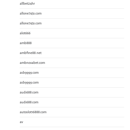
allbet24hr
allone745s.com
allone745s.com
alot666
amb888
ambfine88.net
ambnovabet.com
asb9999.com
asb9999.com
audi688.com
audi688.com
autoslot16888.com
av