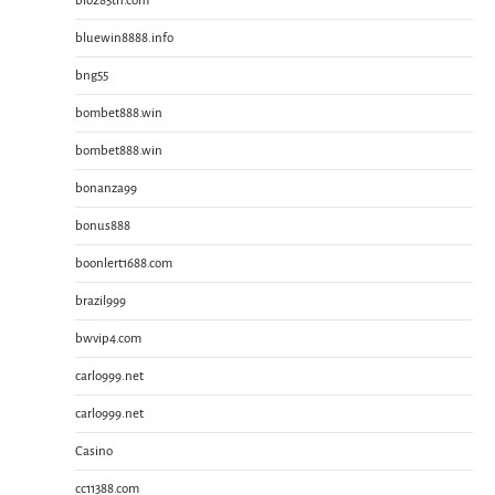
bio285th.com
bluewin8888.info
bng55
bombet888.win
bombet888.win
bonanza99
bonus888
boonlert1688.com
brazil999
bwvip4.com
carlo999.net
carlo999.net
Casino
cc11388.com