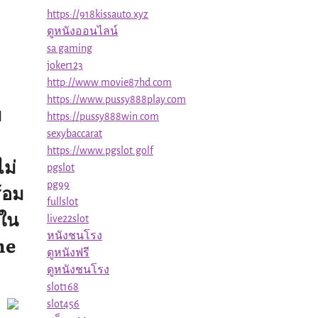
https://918kissauto.xyz
ดูหนังออนไลน์
sa gaming
joker123
http://www.movie87hd.com
https://www.pussy888play.com
บ
https://pussy888win.com
sexybaccarat
https://www.pgslot.golf
ม่
pgslot
้อม
pg99
fullslot
้ใน
live22slot
หนังชนโรง
ne
ดูหนังฟรี
ดูหนังชนโรง
slot168
slot456