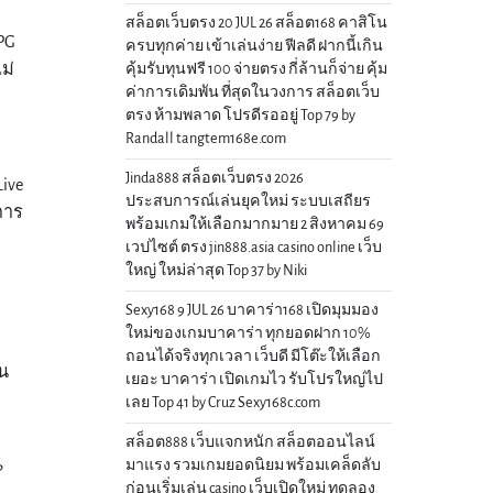
สล็อตเว็บตรง 20 JUL 26 สล็อต168 คาสิโน
PG
ครบทุกค่าย เข้าเล่นง่าย ฟีลดี ฝากนี้เกิน
ม่
คุ้มรับทุนฟรี 100 จ่ายตรง กี่ล้านก็จ่าย คุ้ม
ค่าการเดิมพัน ที่สุดในวงการ สล็อตเว็บ
ตรง ห้ามพลาด โปรดีรออยู่ Top 79 by
Randall tangtem168e.com
Jinda888 สล็อตเว็บตรง 2026
ive
ประสบการณ์เล่นยุคใหม่ ระบบเสถียร
การ
พร้อมเกมให้เลือกมากมาย 2 สิงหาคม 69
เวปไซต์ ตรง jin888.asia casino online เว็บ
ใหญ่ ใหม่ล่าสุด Top 37 by Niki
Sexy168 9 JUL 26 บาคาร่า168 เปิดมุมมอง
ใหม่ของเกมบาคาร่า ทุกยอดฝาก 10%
ถอนได้จริงทุกเวลา เว็บดี มีโต๊ะให้เลือก
ัน
เยอะ บาคาร่า เปิดเกมไว รับโปรใหญ่ไป
เลย Top 41 by Cruz Sexy168c.com
สล็อต888 เว็บแจกหนัก สล็อตออนไลน์
มาแรง รวมเกมยอดนิยม พร้อมเคล็ดลับ
?
ก่อนเริ่มเล่น casino เว็บเปิดใหม่ ทดลอง