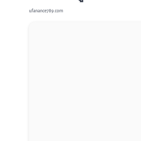
ufanance789.com