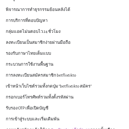
พิจารณาการทำธุรกรรมย้อนหลังได้
การบริการที่ตอบปัญหา
กลุ่มแอดไม่นตอบไว 24 ชั่วโมง
ลงทะเบียนเป็นสมาชิกง่ายผ่านมือถือ
รองรับภาษาไทยเต็มแบบ
กระบวนการใช้งานพื้นฐาน
การลงทะเบียนสมัครสมาชิก betflixtikto
เข้าหน้าเว็บไซต์รวมทั้งกดปุ่ม “betflixtikto สมัคร”
กรอกเบอร์โทรศัพท์รวมทั้งตั้งรหัสผ่าน
รับรอง OTP เพื่อเปิดบัญชี
การเข้าสู่ระบบและเริ่มเดิมพัน