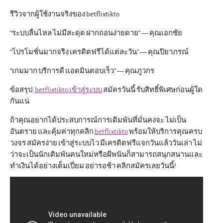
รีวิวจากผู้ใช้งานจริงของ betflixtikto
“ระบบลื่นไหล ไม่มีสะดุด ฝากถอนง่ายดาย” — คุณเอกชัย
“โปรโมชั่นมากจริง เครดิตฟรีได้แต่ละวัน” — คุณปิยาภรณ์
“เกมมาก บริการดี แอดมินตอบเร็ว” — คุณภูวกร
ข้อสรุป:
betflixtikto เข้าสู่ระบบ
สมัครวันนี้ รับสิทธิ์พิเศษก่อนผู้ใด
กันแน่
ถ้าคุณอยากได้ประสบการณ์การเดิมพันที่มั่นคงจะ ไม่เป็น
อันตราย และคุ้มค่าทุกคลิก
betflixtikto
พร้อมให้บริการคุณครบ
วงจร สมัครง่าย เข้าสู่ระบบไว มีเครดิตฟรีแจกวันแล้ววันเล่า ไม่
ว่าจะเป็นนักเดิมพันคนใหม่หรือผีพนันก็สามารถสนุกสนานและ
ทำเงินได้อย่างเต็มเปี่ยม อย่ารอช้า คลิกสมัครเลยวันนี้!