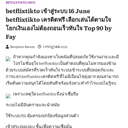
BETFLIXTIKTO.INFO
betflixtikto เข้าสู่ระบบ 16 June
betflixtikto เครดิตฟรี เลือกเล่นได้ตามใจ
โยกเงินเองไม่ต้องถอนเร็วทันใจ Top 90 by
Fay
Benjamin Barnes
1 กรกฎาคม 2025
ถ้าหากคุณกำลังมองหาเว็บพนันที่ปลอดภัย ใช้งานง่าย และมี
โปรโมชั่นจุใจ betflixtikto เป็นคำตอบที่คุณไม่ควรมองข้าม
ด้วยระบบสมัครที่รวดเร็วทันใจ ระบบเข้าระบบที่ปลอดภัย และ
การแจก betflixtikto เครดิตฟรี ที่ไม่มีเงื่อนไขยุ่งยาก คุณสามารถ
เริ่มต้นความสนุกได้โดยทันที พร้อมจังหวะทำกำไรแบบไม่รู้จบ
เพราะเหตุใด betflixtikto ถึงน่าเชื่อถือ
ระบบไม่มีอันตรายและนำสมัย
ใช้ระบบ SSL คุ้มครองปกป้องข้อมูลส่วนตัว
เข้าสู่ระบบแบบ 2 ชั้น เพื่อความเชื่อมั่น