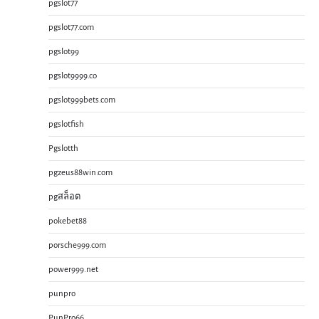
pgslot77
pgslot77.com
pgslot99
pgslot9999.co
pgslot999bets.com
pgslotfish
Pgslotth
pgzeus88win.com
pgสล็อต
pokebet88
porsche999.com
power999.net
punpro
PunPro66