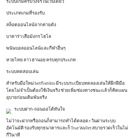
ระบบเกมครบวงจรในเว็บเดียว
ประเภทเกมที่รองรับ
สล็อตออนไลน์จากค่ายดัง
บาคาร่า เสือมังกร ไฮโล
พนันบอลออนไลน์และกีฬาอื่นๆ
หวยไทย ลาว ฮานอย ครบทุกประเภท
ระบบทดสอบเล่น
สำหรับมือใหม่ betflixtikto มีระบบระเบียบทดลองเล่นให้ฝึกฝีมือ
โดยไม่จำเป็นต้องใช้เงินจริง ช่วยเพิ่มช่องทางชนะแล้วก็คิดแผน
อุบายก่อนเดิมพันจริง
ระบบฝาก-ถอนออโต้ทันใจ
ไม่ว่าจะฝากหรือถอนก็สามารถทำได้ตลอด 1 วันผ่านระบบ
อัตโนมัติ รองรับทุกธนาคารและก็ True Wallet สบายรวดเร็วในไม่
กี่วินาที