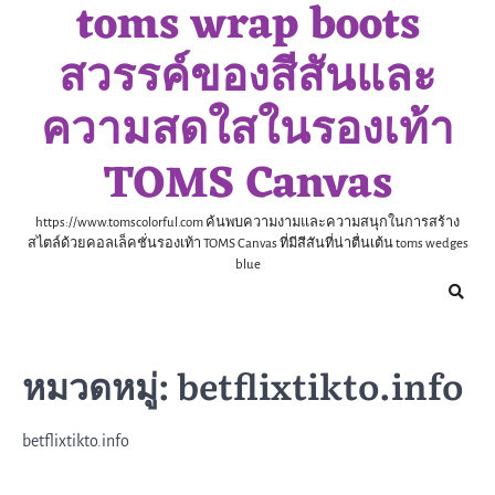
toms wrap boots
Skip
to
สวรรค์ของสีสันและ
content
ความสดใสในรองเท้า
TOMS Canvas
https://www.tomscolorful.com ค้นพบความงามและความสนุกในการสร้าง
สไตล์ด้วยคอลเล็คชั่นรองเท้า TOMS Canvas ที่มีสีสันที่น่าตื่นเต้น toms wedges
blue
หมวดหมู่:
betflixtikto.info
betflixtikto.info