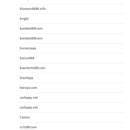
bluewin8888.info
bng55
bombet888.win
bombet888.win
bonanza99
bonus888
boonlert1688.com
brazil999
bwvip4.com
carlo999.net
carlo999.net
Casino
cc11388.com