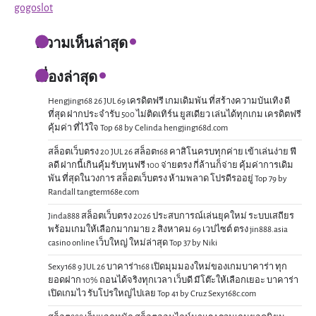
gogoslot
ความเห็นล่าสุด
เรื่องล่าสุด
Hengjing168 26 JUL 69 เครดิตฟรี เกมเดิมพัน ที่สร้างความบันเทิง ดี
ที่สุด ฝากประจำรับ 500 ไม่ติดเทิร์น ยูสเดียว เล่นได้ทุกเกม เครดิตฟรี
คุ้มค่า ที่ไว้ใจ Top 68 by Celinda hengjing168d.com
สล็อตเว็บตรง 20 JUL 26 สล็อต168 คาสิโนครบทุกค่าย เข้าเล่นง่าย ฟี
ลดี ฝากนี้เกินคุ้มรับทุนฟรี 100 จ่ายตรง กี่ล้านก็จ่าย คุ้มค่าการเดิม
พัน ที่สุดในวงการ สล็อตเว็บตรง ห้ามพลาด โปรดีรออยู่ Top 79 by
Randall tangtem168e.com
Jinda888 สล็อตเว็บตรง 2026 ประสบการณ์เล่นยุคใหม่ ระบบเสถียร
พร้อมเกมให้เลือกมากมาย 2 สิงหาคม 69 เวปไซต์ ตรง jin888.asia
casino online เว็บใหญ่ ใหม่ล่าสุด Top 37 by Niki
Sexy168 9 JUL 26 บาคาร่า168 เปิดมุมมองใหม่ของเกมบาคาร่า ทุก
ยอดฝาก 10% ถอนได้จริงทุกเวลา เว็บดี มีโต๊ะให้เลือกเยอะ บาคาร่า
เปิดเกมไว รับโปรใหญ่ไปเลย Top 41 by Cruz Sexy168c.com