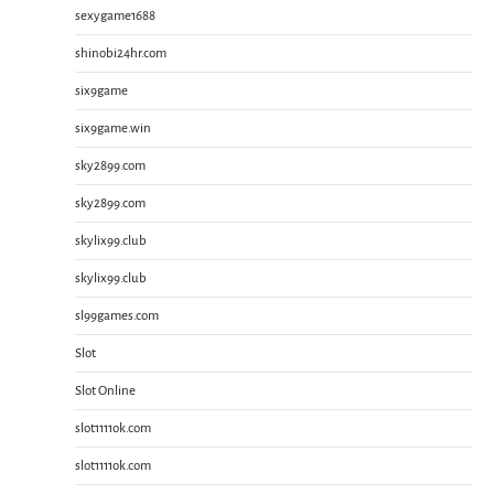
sexygame1688
shinobi24hr.com
six9game
six9game.win
sky2899.com
sky2899.com
skylix99.club
skylix99.club
sl99games.com
Slot
Slot Online
slot1111ok.com
slot1111ok.com