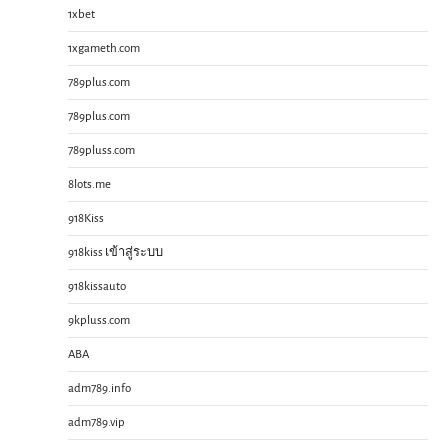
1xbet
1xgameth.com
789plus.com
789plus.com
789pluss.com
8lots.me
918Kiss
918kiss เข้าสู่ระบบ
918kissauto
9kpluss.com
ABA
adm789.info
adm789.vip