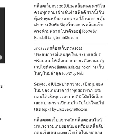
สล็อตเว็บตรง 20 JUL 26 สล็อต168 คาสิโน
ครบทุกค่าย เข้าเล่นง่าย ฟีลดี ฝากนี้เกิน
คุ้มรับทุนฟรี 100 จ่ายตรง กี่ล้านก็จ่าย คุ้ม
ค่าการเดิมพัน ที่สุดในวงการ สล็อตเว็บ
ตรง ห้ามพลาด โปรดีรออยู่ Top 79 by
Randall tangtem168e.com
Jinda888 สล็อตเว็บตรง 2026
ประสบการณ์เล่นยุคใหม่ ระบบเสถียร
พร้อมเกมให้เลือกมากมาย 2 สิงหาคม 69
เวปไซต์ ตรง jin888.asia casino online เว็บ
ใหญ่ ใหม่ล่าสุด Top 37 by Niki
Sexy168 9 JUL 26 บาคาร่า168 เปิดมุมมอง
รม
ใหม่ของเกมบาคาร่า ทุกยอดฝาก 10%
ถอนได้จริงทุกเวลา เว็บดี มีโต๊ะให้เลือก
เยอะ บาคาร่า เปิดเกมไว รับโปรใหญ่ไป
เลย Top 41 by Cruz Sexy168c.com
น
สล็อต888 เว็บแจกหนัก สล็อตออนไลน์
มาแรง รวมเกมยอดนิยม พร้อมเคล็ดลับ
ก่อนเริ่มเล่น casino เว็บเปิดใหม่ ทดลอง