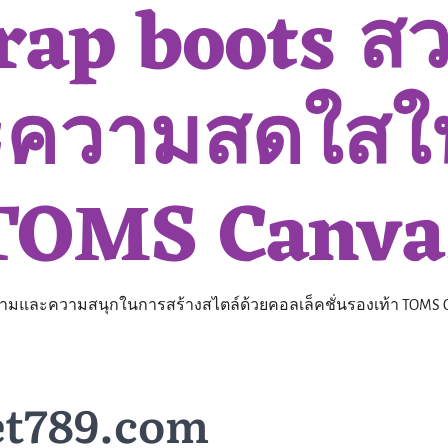
rap boots สว
ะความสดใสใ
TOMS Canva
มและความสนุกในการสร้างสไตล์ด้วยคอลเล็คชั่นรองเท้า TOMS Canvas 
t789.com