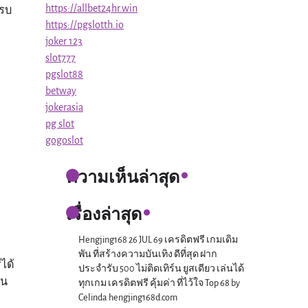
https://allbet24hr.win
ครบ
https://pgslotth.io
joker 123
slot777
pgslot88
betway
jokerasia
pg slot
gogoslot
ความเห็นล่าสุด
เรื่องล่าสุด
Hengjing168 26 JUL 69 เครดิตฟรี เกมเดิม
พัน ที่สร้างความบันเทิง ดีที่สุด ฝาก
ได้
ประจำรับ 500 ไม่ติดเทิร์น ยูสเดียว เล่นได้
่น
ทุกเกม เครดิตฟรี คุ้มค่า ที่ไว้ใจ Top 68 by
Celinda hengjing168d.com