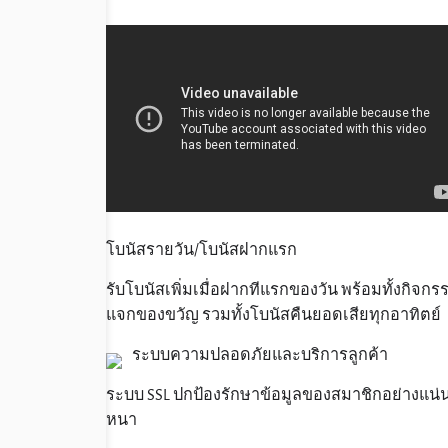
โบนัสรายวัน/โบนัสฝากแรก
รับโบนัสเพิ่มเมื่อฝากทีแรกของวัน พร้อมทั้งกิจกร
แจกของขวัญ รวมทั้งโบนัสคืนยอดเสียทุกอาทิตย์
ระบบความปลอดภัยและบริการลูกค้า
ระบบ SSL ปกป้องรักษาข้อมูลของสมาชิกอย่างแน่
หนา