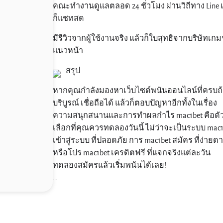
คณะทำงานดูแลตลอด 24 ชั่วโมง ผ่านวิถีทาง Line
ก็แชทสด
มีรีวิวจากผู้ใช้งานจริง แล้วก็ใบสุทธิจากบริษัทเกมช
แนวหน้า
สรุป
หากคุณกำลังมองหาเว็บไซต์พนันออนไลน์ที่ครบถ
บริบูรณ์ เชื่อถือได้ แล้วก็ตอบปัญหาอีกทั้งในเรื่อง
ความสนุกสนานและการทำผลกำไร mac1bet คือตั
เลือกที่คุณควรทดลองวันนี้ ไม่ว่าจะเป็นระบบ mac1
เข้าสู่ระบบ ที่ปลอดภัย การ mac1bet สมัคร ที่ง่ายด
หรือโปร mac1bet เครดิตฟรี ที่แจกจริงแต่ละวัน
ทดลองสมัครแล้วเริ่มพนันได้เลย!
…