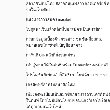
สลากกินแบ่งไทย สลากกินแบ่งลาว ลอตเตอรี่ยี่กี 
จบในเว็บเดียว
แนวทางการสมัคร mac1bet
ไปสู่หน้าเว็บแล้วคลิกที่ปุ่ม “สมัครเป็นสมาชิก”
กรอกข้อมูลเบื้องต้น ตัวอย่างเช่น ชื่อ-ชื่อสกุล,
หมายเลขโทรศัพท์, บัญชีธนาคาร
การันตี OTP แล้วก็ตั้งรหัสผ่าน
เข้าสู่ระบบได้ในทันที พร้อมรับ mac1bet เครดิตฟรี
โปรโมชั่นพิเศษแล้วก็สิทธิประโยชน์จาก mac1bet
เครดิตฟรีสำหรับสมาชิกใหม่
เพียงลงทะเบียนเป็นสมาชิกก็สามารถรับเครดิตฟรี
ในทันที โดยไม่มีเงื่อนไขซับซ้อน แล้วก็เอาไปใช้เล
ได้ทุกเกมบนเว็บไซต์