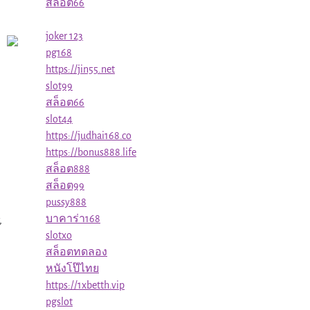
สล็อต66
joker 123
pg168
https://jin55.net
slot99
สล็อต66
slot44
https://judhai168.co
https://bonus888.life
สล็อต888
สล็อต99
pussy888
บาคาร่า168
,
slotxo
สล็อตทดลอง
หนังโป๊ไทย
https://1xbetth.vip
pgslot