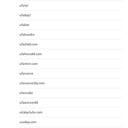
ufa191
ufa8997
ufabet
ufabombx
ufad168.com
ufaheno88.com
ufamnn.com
ufanance
ufanance789.com
ufasnake
ufawinner88
uk369clubs.com
usa899.com