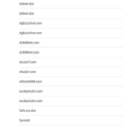
debet slot
debet slot
dgb222hot.com
dgb222hot.com
dr888bet.com
dr888bet.com
du2477.com
ek4567.com
etbet16888.com
eu369clubs.com
eu369clubs.com
fafa 123 slot
faro168