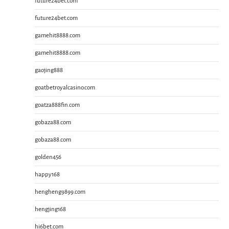
future24bet.com
future24bet.com
gamehit8888.com
gamehit8888.com
gaojing888
goatbetroyalcasino.com
goatza888fin.com
gobaza88.com
gobaza88.com
golden456
happy168
hengheng9899.com
hengjing168
hi6bet.com