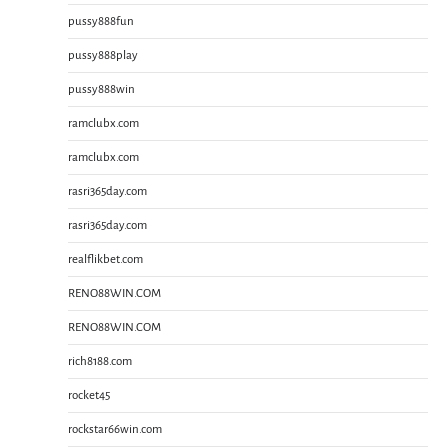
pussy888fun
pussy888play
pussy888win
ramclubx.com
ramclubx.com
rasri365day.com
rasri365day.com
realflikbet.com
RENO88WIN.COM
RENO88WIN.COM
rich8188.com
rocket45
rockstar66win.com