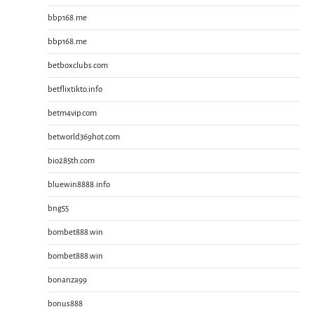
bbp168.me
bbp168.me
betboxclubs.com
betflixtikto.info
betm4vip.com
betworld369hot.com
bio285th.com
bluewin8888.info
bng55
bombet888.win
bombet888.win
bonanza99
bonus888