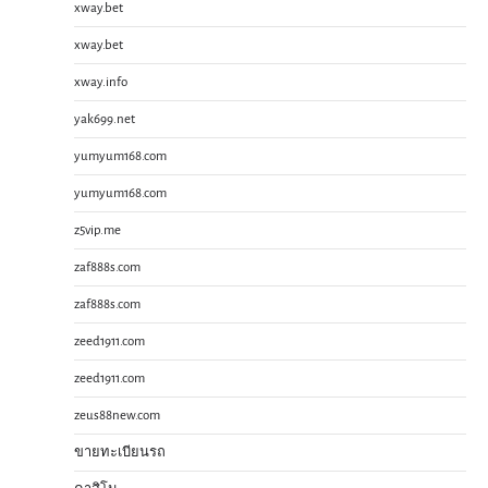
xway.bet
xway.bet
xway.info
yak699.net
yumyum168.com
yumyum168.com
z5vip.me
zaf888s.com
zaf888s.com
zeed1911.com
zeed1911.com
zeus88new.com
ขายทะเบียนรถ