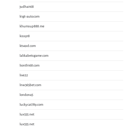
judhai168
k1gt-auto.com
khumsup888.me
kiss918
ktv4sd.com
lalikabetsgame.com
lionth168.com
live22
lnw365bet.com
london45
luckycat789.com
lux555.net
lux555.net