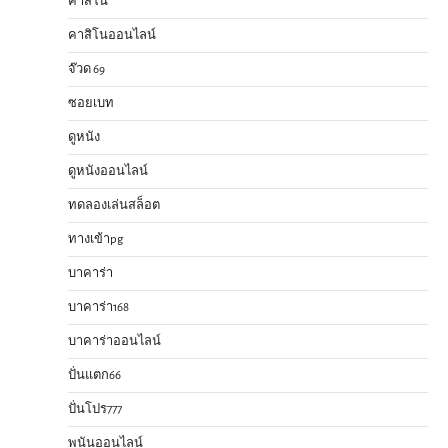
คาสิโน
คาสิโนออนไลน์
จ๊วด 69
ซอยเบท
ดูหนัง
ดูหนังออนไลน์
ทดลองเล่นสล็อต
ทางเข้าpg
บาคาร่า
บาคาร่า168
บาคาร่าออนไลน์
ปั่นแตก66
ปั่นโปร777
พนันออนไลน์