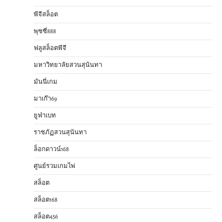
พีจีสล็อต
พุซซี่888
ฟลูสล็อตพีจี
มหาวิทยาลัยสวนสุนันทา
มันนี่เกม
มาเก๊า69
ยูฟ่าเบท
ราชภัฏสวนสุนันทา
ล็อกดาวน์168
ศูนย์รวมเกมไพ่
สล็อต
สล็อต168
สล็อต456