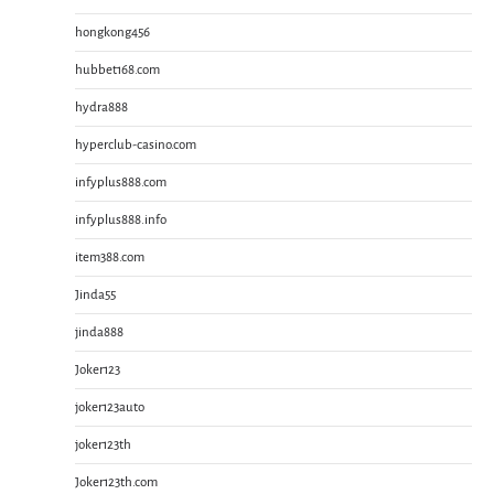
hongkong456
hubbet168.com
hydra888
hyperclub-casino.com
infyplus888.com
infyplus888.info
item388.com
Jinda55
jinda888
Joker123
joker123auto
joker123th
Joker123th.com