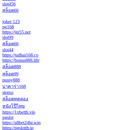
slot456
สล็อต66
joker 123
pg168
https://jin55.net
slot99
สล็อต66
slot44
https://judhai168.co
https://bonus888.life
สล็อต888
สล็อต99
pussy888
บาคาร่า168
slotxo
สล็อตทดลอง
หนังโป๊ไทย
https://1xbetth.vip
pgslot
https://allbet24hr.win
https://pgslotth.io