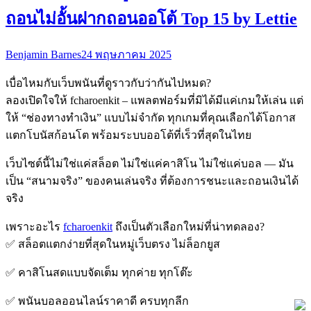
ถอนไม่อั้นฝากถอนออโต้ Top 15 by Lettie
Benjamin Barnes
24 พฤษภาคม 2025
เบื่อไหมกับเว็บพนันที่ดูราวกับว่ากันไปหมด?
ลองเปิดใจให้ fcharoenkit – แพลตฟอร์มที่มิได้มีแค่เกมให้เล่น แต่
ให้ “ช่องทางทำเงิน” แบบไม่จำกัด ทุกเกมที่คุณเลือกได้โอกาส
แตกโบนัสก้อนโต พร้อมระบบออโต้ที่เร็วที่สุดในไทย
เว็บไซต์นี้ไม่ใช่แค่สล็อต ไม่ใช่แค่คาสิโน ไม่ใช่แค่บอล — มัน
เป็น “สนามจริง” ของคนเล่นจริง ที่ต้องการชนะและถอนเงินได้
จริง
เพราะอะไร
fcharoenkit
ถึงเป็นตัวเลือกใหม่ที่น่าทดลอง?
✅ สล็อตแตกง่ายที่สุดในหมู่เว็บตรง ไม่ล็อกยูส
✅ คาสิโนสดแบบจัดเต็ม ทุกค่าย ทุกโต๊ะ
✅ พนันบอลออนไลน์ราคาดี ครบทุกลีก