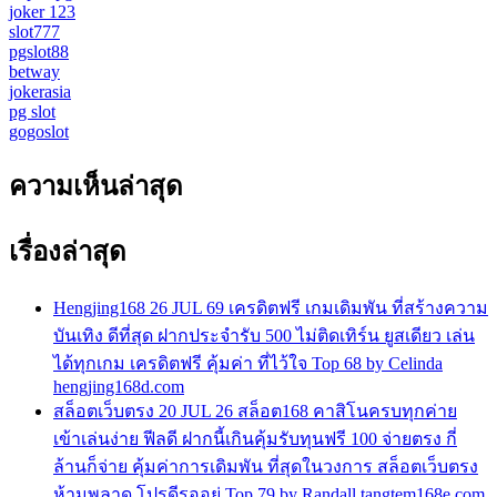
joker 123
slot777
pgslot88
betway
jokerasia
pg slot
gogoslot
ความเห็นล่าสุด
เรื่องล่าสุด
Hengjing168 26 JUL 69 เครดิตฟรี เกมเดิมพัน ที่สร้างความ
บันเทิง ดีที่สุด ฝากประจำรับ 500 ไม่ติดเทิร์น ยูสเดียว เล่น
ได้ทุกเกม เครดิตฟรี คุ้มค่า ที่ไว้ใจ Top 68 by Celinda
hengjing168d.com
สล็อตเว็บตรง 20 JUL 26 สล็อต168 คาสิโนครบทุกค่าย
เข้าเล่นง่าย ฟีลดี ฝากนี้เกินคุ้มรับทุนฟรี 100 จ่ายตรง กี่
ล้านก็จ่าย คุ้มค่าการเดิมพัน ที่สุดในวงการ สล็อตเว็บตรง
ห้ามพลาด โปรดีรออยู่ Top 79 by Randall tangtem168e.com