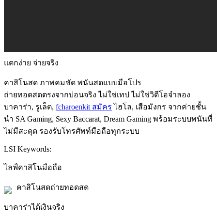
แตกง่าย จ่ายจริง
คาสิโนสด ภาพคมชัด พนันสดแบบมือโปร
ถ่ายทอดสดตรงจากบ่อนจริง ไม่ใช่เทป ไม่ใช่วิดีโอจำลอง
บาคาร่า, รูเล็ต,
fcharoenkit สมัคร
ไฮโล, เสือมังกร จากค่ายชั้น
นำ SA Gaming, Sexy Baccarat, Dream Gaming พร้อมระบบพนันที่
ไม่มีสะดุด รองรับโทรศัพท์มือถือทุกระบบ
LSI Keywords:
ไลฟ์คาสิโนมือถือ
คาสิโนสดถ่ายทอดสด
บาคาร่าได้เงินจริง