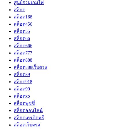
ศูนย์รวมเกมไพ่
สล็อต
สล็อต168
สล็อต456
สล็อต55
สล็อต66
สล็อต666
สล็อต777
สล็อต888
สล็อต888เว็บตรง
สล็อต89
สล็อต918
สล็อต99
สล็อตxo
สล็อตพุซซี่
สล็อตออนไลน์
สล็อตเครดิตฟรี
สล็อตเว็บตรง