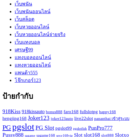
เว็บพนัน
เว็บพนันออนไลน์
เว็บสล็อต
เว็บหวยออนไลน์
เว็บหวยออนไลน์จ่ายจริง
เว็บแทงบอล
เศรษฐี99
แทงบอลออนไลน์
แทงหวยออนไลน์
แพนด้า555
โจ๊กเกอร์123
ป้ายกำกับ
918Kiss
918kissauto
faro168
fullslotpg
bonus888
happy168
Joker123
hengjing168
live22slot
joker123auto
pananthai เข้าสู่ระบบ
pgslot
PG
PG Slot
PunPro777
pgslot99
pgslotfish
Pussy888
slot168
Slot
Slotxo
sagame168
slot888
sagame
sexy168vip