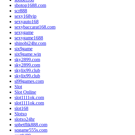
sbotop1688.com
scr888
sexy168vip
sexyauto168
sexybaccarat168.com
sexygame
sexygame1688
shinobi24hr.com
six9game
six9game.win
sky2899.com
sky2899.com
skylix99.club
skylix99.club
sl99games.com
Slot
Slot Online
slot1111ok.com
slot1111ok.com
slot168
Slotxo
slotxo24hr
spbetflik888.com
sqgame555s.com