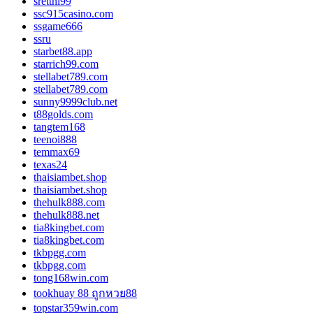
sretthi99
ssc915casino.com
ssgame666
ssru
starbet88.app
starrich99.com
stellabet789.com
stellabet789.com
sunny9999club.net
t88golds.com
tangtem168
teenoi888
temmax69
texas24
thaisiambet.shop
thaisiambet.shop
thehulk888.com
thehulk888.net
tia8kingbet.com
tia8kingbet.com
tkbpgg.com
tkbpgg.com
tong168win.com
tookhuay 88 ถูกหวย88
topstar359win.com