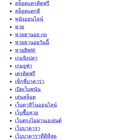
สล็อตเเครดิตฟรี
สล็อตแตกดี
หนังออนไลน์
หวย
หวยฮานอย vip
หวยฮานอยวันนี้
หวยฮิต88
เกมยิงปลา
เกมยูฟ่า
เครดิตฟรี
เซ็กซี่บาคาร่า
เปิดเว็บพนัน
เล่นสล็อต
เว็บคาสิโนออนไลน์
เว็บซื้อหวย
เว็บตรงไม่ผ่านเอเย่นต์
เว็บบาคาร่า
เว็บบาคาร่าที่ดีที่สุด