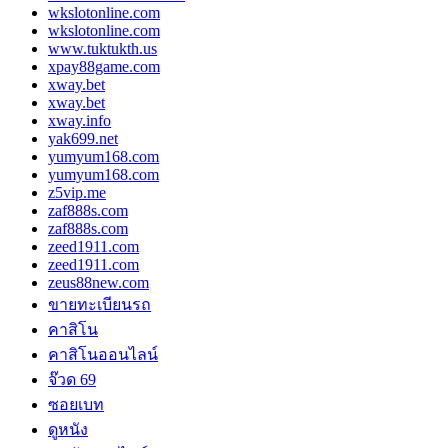
wkslotonline.com
wkslotonline.com
www.tuktukth.us
xpay88game.com
xway.bet
xway.bet
xway.info
yak699.net
yumyum168.com
yumyum168.com
z5vip.me
zaf888s.com
zaf888s.com
zeed1911.com
zeed1911.com
zeus88new.com
ขายทะเบียนรถ
คาสิโน
คาสิโนออนไลน์
จ๊วด 69
ซอยเบท
ดูหนัง