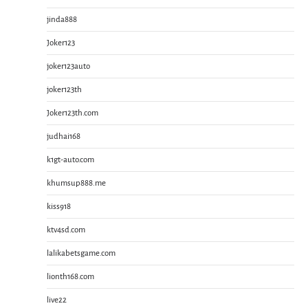
jinda888
Joker123
joker123auto
joker123th
Joker123th.com
judhai168
k1gt-auto.com
khumsup888.me
kiss918
ktv4sd.com
lalikabetsgame.com
lionth168.com
live22