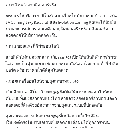
2. คาสิโนสดจากดีลเลอร์จริง
rasri365 ให้บริการคาสิโนสดแบบเรียลไทม์จากค่ายดัง อย่างเช่น
SA Gaming, Sexy Baccarat, และ Evolution Gaming คุณจะได้สัมผัส
ประสบการณ์การเล่นเสมือนอยู่ในบ่อนจริง พร้อมดีลเลอร์สาว
สวยคอยให้บริการตลอด 1 วัน
3. พนันบอลและก็กีฬาออนไลน์
สายกีฬาไม่สมควรพลาด! เว็บ rasri365 เปิดให้พนันกีฬาทุกจำพวก
ไม่ว่าจะเป็นฟุตบอล บาสเกตบอล เทนนิส มวยไทย รวมทั้งกีฬาอีส
ปอร์ต พร้อมราคาน้ำดีที่สุดในตลาด
4. ลอตเตอรี่ออนไลน์จ่ายสูงสุดบาทละ 950
เว้นเสียแต่คาสิโนแล้ว rasri365 ยังเปิดให้แทงหวยออนไลน์ทุก
ต้นแบบ ทั้งยังสลากกินแบ่งไทย หวยลาว ลอตเตอรี่ฮานอย และก็
ลอตเตอรี่หุ้น ด้วยอัตราการจ่ายสูงและระบบที่ปลอดภัย
จุดเด่นของการเล่นกับ rasri365 ที่เหนือกว่าเว็บไซต์อื่น
เว็บไซต์ตรงไม่ผ่านเอเย่นต์ ปลอดภัย เชื่อมั่นได้ทุกการพนัน