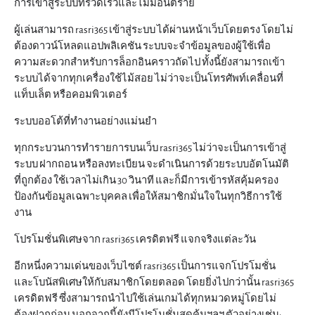
การเข้าสู่ระบบที่รวดเร็วและไม่มีอันตราย
ผู้เล่นสามารถ rasri365 เข้าสู่ระบบ ได้ผ่านหน้าเว็บโดยตรง โดยไม่
ต้องดาวน์โหลดแอปพลิเคชัน ระบบจะจำข้อมูลของผู้ใช้เพื่อ
ความสะดวกสำหรับการล็อกอินคราวถัดไป ทั้งนี้ยังสามารถเข้า
ระบบได้จากทุกเครื่องใช้ไม้สอย ไม่ว่าจะเป็นโทรศัพท์เคลื่อนที่
แท็บเล็ต หรือคอมพิวเตอร์
ระบบออโต้ที่ทำงานอย่างแม่นยำ
ทุกกระบวนการทำรายการบนเว็บ rasri365 ไม่ว่าจะเป็นการเข้าสู่
ระบบ ฝากถอน หรือลงทะเบียน จะดำเนินการด้วยระบบอัตโนมัติ
ที่ถูกต้อง ใช้เวลาไม่เกิน 30 วินาที และก็มีการเข้ารหัสคุ้มครอง
ป้องกันข้อมูลเฉพาะบุคคล เพื่อให้สมาชิกมั่นใจในทุกวิธีการใช้
งาน
โปรโมชั่นพิเศษจาก rasri365 เครดิตฟรี แจกจริงแต่ละวัน
อีกหนึ่งความเด่นของเว็บไซต์ rasri365 เป็นการแจกโปรโมชั่น
และโบนัสพิเศษให้กับสมาชิกโดยตลอด โดยยิ่งไปกว่านั้น rasri365
เครดิตฟรี ซึ่งสามารถนำไปใช้เล่นเกมได้ทุกหมวดหมู่โดยไม่
ต้องฝากก่อน นอกจากนี้ยังมีโปรโมชั่นสุดคุ้มฯลฯ ตัวอย่างเช่น: