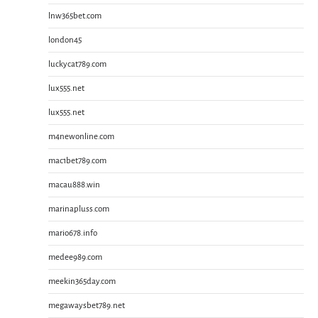
lnw365bet.com
london45
luckycat789.com
lux555.net
lux555.net
m4newonline.com
mac1bet789.com
macau888.win
marinapluss.com
mario678.info
medee989.com
meekin365day.com
megawaysbet789.net