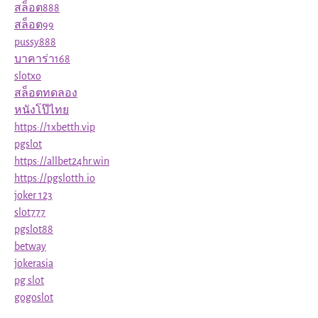
สล็อต888
สล็อต99
pussy888
บาคาร่า168
slotxo
สล็อตทดลอง
หนังโป๊ไทย
https://1xbetth.vip
pgslot
https://allbet24hr.win
https://pgslotth.io
joker 123
slot777
pgslot88
betway
jokerasia
pg slot
gogoslot