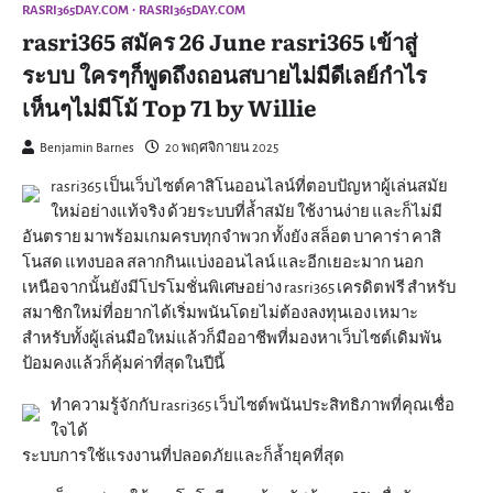
RASRI365DAY.COM
RASRI365DAY.COM
rasri365 สมัคร 26 June rasri365 เข้าสู่
ระบบ ใครๆก็พูดถึงถอนสบายไม่มีดีเลย์กำไร
เห็นๆไม่มีโม้ Top 71 by Willie
Benjamin Barnes
20 พฤศจิกายน 2025
rasri365 เป็นเว็บไซต์คาสิโนออนไลน์ที่ตอบปัญหาผู้เล่นสมัย
ใหม่อย่างแท้จริง ด้วยระบบที่ล้ำสมัย ใช้งานง่าย และก็ไม่มี
อันตราย มาพร้อมเกมครบทุกจำพวก ทั้งยัง สล็อต บาคาร่า คาสิ
โนสด แทงบอล สลากกินแบ่งออนไลน์ และอีกเยอะมาก นอก
เหนือจากนั้นยังมีโปรโมชั่นพิเศษอย่าง rasri365 เครดิตฟรี สำหรับ
สมาชิกใหม่ที่อยากได้เริ่มพนันโดยไม่ต้องลงทุนเอง เหมาะ
สำหรับทั้งผู้เล่นมือใหม่แล้วก็มืออาชีพที่มองหาเว็บไซต์เดิมพัน
ป้อมคงแล้วก็คุ้มค่าที่สุดในปีนี้
ทำความรู้จักกับ rasri365 เว็บไซต์พนันประสิทธิภาพที่คุณเชื่อ
ใจได้
ระบบการใช้แรงงานที่ปลอดภัยและก็ล้ำยุคที่สุด