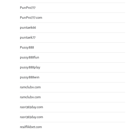
PunPro777
PunPro777.com
puntaek66
puntaek77
Pussy888
pussy888fun
pussy888play
pussy888win
ramclubx.com
ramclubx.com
rasri365day.com
rasri365day.com
realflikbet.com