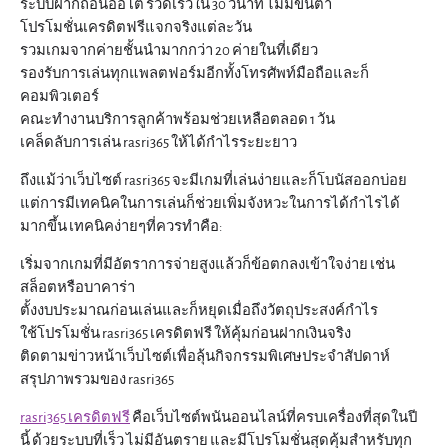
ระบบฝากถอนออโต้ รวดเร็วใน 30 วินาที ไม่มีขั้นต่ำ
โปรโมชั่นเครดิตฟรีแจกจริงแต่ละวัน
รวมเกมจากค่ายชั้นนำมากกว่า 20 ค่ายในที่เดียว
รองรับการเล่นทุกแพลตฟอร์มอีกทั้งโทรศัพท์มือถือและก็
คอมพิวเตอร์
คณะทำงานบริการลูกค้าพร้อมช่วยเหลือตลอด 1 วัน
เคล็ดลับการเล่น rasri365 ให้ได้กำไรระยะยาว
ถึงแม้ว่าเว็บไซต์ rasri365 จะมีเกมที่เล่นง่ายและก็โบนัสออกบ่อย
แต่การมีเทคนิคในการเล่นก็ช่วยเพิ่มจังหวะในการได้กำไรได้
มากขึ้น เทคนิคง่ายๆที่ควรทำคือ:
เริ่มจากเกมที่มีอัตราการจ่ายสูงแล้วก็ข้อตกลงเข้าใจง่าย เช่น
สล็อตหรือบาคาร่า
ตั้งงบประมาณก่อนเล่นและก็หยุดเมื่อถึงวัตถุประสงค์กำไร
ใช้โปรโมชั่น rasri365 เครดิตฟรี ให้คุ้มก่อนฝากเงินจริง
ติดตามข่าวหน้าเว็บไซต์เพื่อลุ้นกิจกรรมพิเศษประจำสัปดาห์
สรุปภาพรวมของ rasri365
rasri365 เครดิตฟรี
คือเว็บไซต์พนันออนไลน์ที่ครบเครื่องที่สุดในปี
นี้ ด้วยระบบที่เร็ว ไม่มีอันตราย และมีโปรโมชั่นสุดคุ้มสำหรับทุก