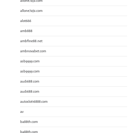
allone745s.com
allone745s.com
alot666
amb888
ambfine88.net
ambnovabet.com
asb9999.com
asb9999.com
audi688.com
audi688.com
autoslot16888.com
av
ba88th.com
ba88th.com