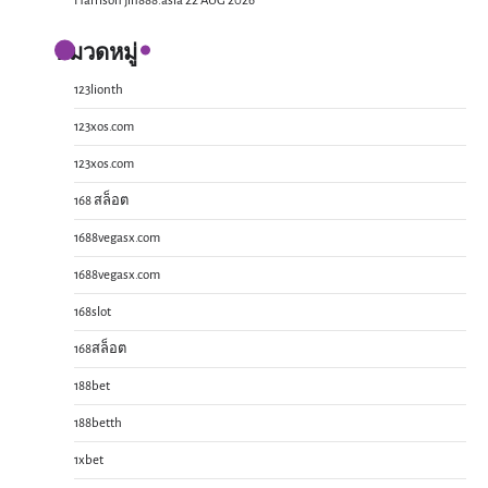
Harrison jin888.asia 22 AUG 2026
หมวดหมู่
123lionth
123xos.com
123xos.com
168 สล็อต
1688vegasx.com
1688vegasx.com
168slot
168สล็อต
188bet
188betth
1xbet