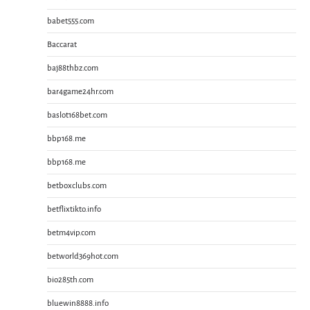
babet555.com
Baccarat
baj88thbz.com
bar4game24hr.com
baslot168bet.com
bbp168.me
bbp168.me
betboxclubs.com
betflixtikto.info
betm4vip.com
betworld369hot.com
bio285th.com
bluewin8888.info