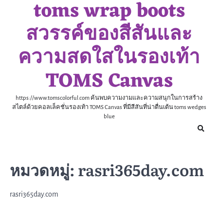
toms wrap boots
Skip
to
สวรรค์ของสีสันและ
content
ความสดใสในรองเท้า
TOMS Canvas
https://www.tomscolorful.com ค้นพบความงามและความสนุกในการสร้าง
สไตล์ด้วยคอลเล็คชั่นรองเท้า TOMS Canvas ที่มีสีสันที่น่าตื่นเต้น toms wedges
blue
หมวดหมู่:
rasri365day.com
rasri365day.com