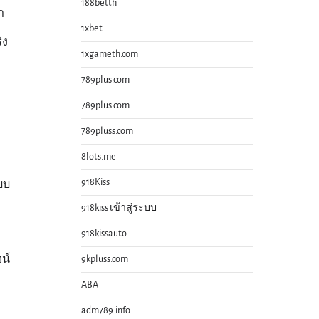
188betth
า
1xbet
ิง
1xgameth.com
789plus.com
789plus.com
789pluss.com
8lots.me
918Kiss
บบ
918kiss เข้าสู่ระบบ
918kissauto
น์
9kpluss.com
ABA
adm789.info