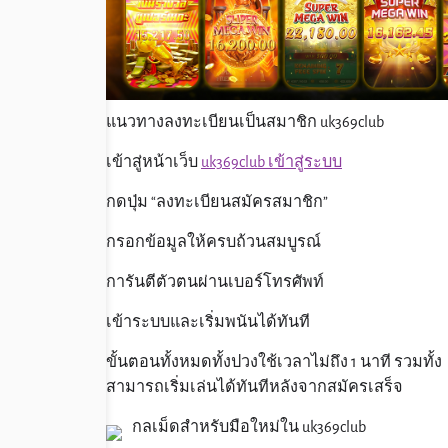
แนวทางลงทะเบียนเป็นสมาชิก uk369club
เข้าสู่หน้าเว็บ
uk369club เข้าสู่ระบบ
กดปุ่ม “ลงทะเบียนสมัครสมาชิก”
กรอกข้อมูลให้ครบถ้วนสมบูรณ์
การันตีตัวตนผ่านเบอร์โทรศัพท์
เข้าระบบและเริ่มพนันได้ทันที
ขั้นตอนทั้งหมดทั้งปวงใช้เวลาไม่ถึง 1 นาที รวมทั้ง
สามารถเริ่มเล่นได้ทันทีหลังจากสมัครเสร็จ
กลเม็ดสำหรับมือใหม่ใน uk369club