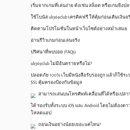
เริ่มจากเกมที่เล่นง่าย ดังเช่น สล็อต หรือเกมยิงปล
ใช้โบนัส uk369club เครดิตฟรี ให้คุ้มก่อนเติมเงินจร
ติดตามโปรโมชั่นในหน้าเว็บไซต์อย่างสม่ำเสมอ
อ่านรีวิวเกมก่อนเล่นจริง
ปริศนาที่พบบ่อย (FAQs)
uk369club ไม่มีอันตรายหรือไม่?
ปลอดภัย 100% เว็บมีหนังสือรับรองถูก แล้วก็ใช้ระ
SSL คุ้มครองป้องกันข้อมูล
สามารถเล่นบนโทรศัพท์เคลื่อนที่ได้หรือเปล่า?
ได้ รองรับทั้งระบบ iOS และ Android โดยไม่ต้องดาว
โหลดแอป
ถอนเงินอย่างน้อยเยอะแค่ไหน?