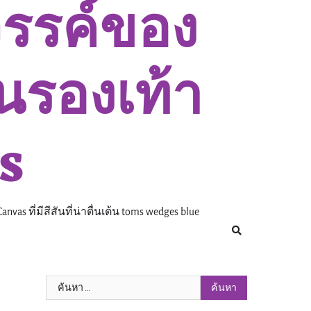
รรค์ของ
นรองเท้า
s
ที่มีสีสันที่น่าตื่นเต้น toms wedges blue
ค้นหา
สำหรับ: