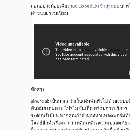
ถอนอย่างน้อยเพียง 100
uk369club เข้าสู่ระบบ
บาท 
ค่าขนบธรรมเนียม
ข้อสรุป
uk369club เป็นมากกว่าเว็บเดิมพันทั่วไป ด้วยระบบที
ทันสมัย เกมครบ โปรโมชั่นเด็ด พร้อมการบริการ
ระดับพรีเมียม หากคุณกำลังมองหาแพลตฟอร์มที
โจทย์อีกทั้งเรื่องความเพลิดเพลิน ความปลอดภัย 