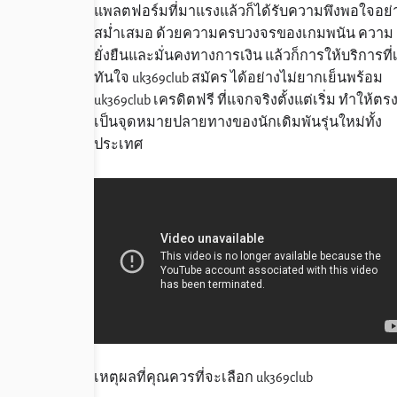
แพลตฟอร์มที่มาแรงแล้วก็ได้รับความพึงพอใจอย่
สม่ำเสมอ ด้วยความครบวงจรของเกมพนัน ความ
ยั่งยืนและมั่นคงทางการเงิน แล้วก็การให้บริการที่เ
ทันใจ uk369club สมัคร ได้อย่างไม่ยากเย็นพร้อม
uk369club เครดิตฟรี ที่แจกจริงตั้งแต่เริ่ม ทำให้ตรงน
เป็นจุดหมายปลายทางของนักเดิมพันรุ่นใหม่ทั้ง
ประเทศ
เหตุผลที่คุณควรที่จะเลือก uk369club