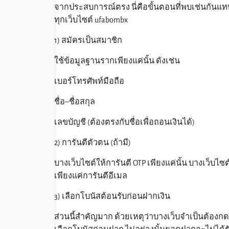
จากประสบการณ์ตรง นี่คือขั้นตอนที่พบเช่นกันแท
ทุกเว็บไซต์ ufabombx
1) สมัครเป็นสมาชิก
ใช้ข้อมูลฐานรากเพียงแค่นั้น ดังเช่น
เบอร์โทรศัพท์มือถือ
ชื่อ–ชื่อสกุล
เลขบัญชี (ต้องตรงกับชื่อเพื่อถอนเงินได้)
2) การันตีตัวตน (ถ้ามี)
บางเว็บไซต์ให้การันตี OTP เพียงแค่นั้น บางเว็บไซ
เพียงแค่การันตีอีเมล
3) เลือกโบนัสต้อนรับก่อนฝากเงิน
ส่วนนี้สำคัญมาก ด้วยเหตุว่าบางเว็บจำเป็นต้องกด