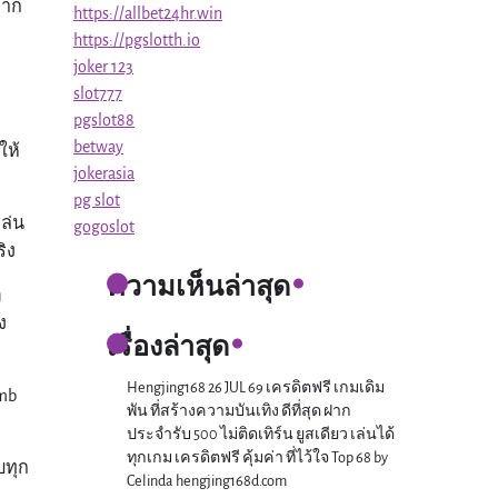
มาก
https://allbet24hr.win
https://pgslotth.io
joker 123
slot777
pgslot88
betway
ให้
jokerasia
pg slot
เล่น
gogoslot
ิง
ความเห็นล่าสุด
อ
ง
เรื่องล่าสุด
Hengjing168 26 JUL 69 เครดิตฟรี เกมเดิม
mb
พัน ที่สร้างความบันเทิง ดีที่สุด ฝาก
ประจำรับ 500 ไม่ติดเทิร์น ยูสเดียว เล่นได้
ทุกเกม เครดิตฟรี คุ้มค่า ที่ไว้ใจ Top 68 by
ับทุก
Celinda hengjing168d.com