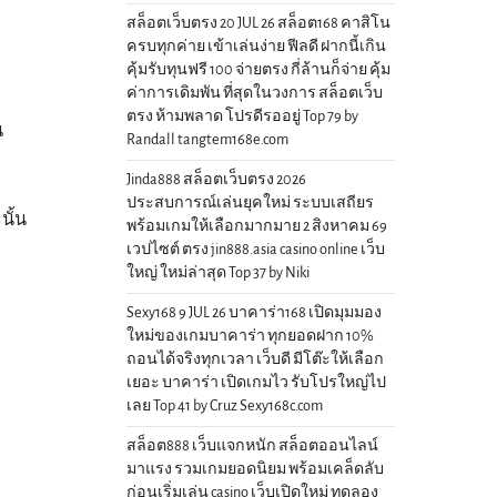
สล็อตเว็บตรง 20 JUL 26 สล็อต168 คาสิโน
ครบทุกค่าย เข้าเล่นง่าย ฟีลดี ฝากนี้เกิน
คุ้มรับทุนฟรี 100 จ่ายตรง กี่ล้านก็จ่าย คุ้ม
ค่าการเดิมพัน ที่สุดในวงการ สล็อตเว็บ
ตรง ห้ามพลาด โปรดีรออยู่ Top 79 by
น
Randall tangtem168e.com
Jinda888 สล็อตเว็บตรง 2026
ประสบการณ์เล่นยุคใหม่ ระบบเสถียร
นั้น
พร้อมเกมให้เลือกมากมาย 2 สิงหาคม 69
เวปไซต์ ตรง jin888.asia casino online เว็บ
ใหญ่ ใหม่ล่าสุด Top 37 by Niki
Sexy168 9 JUL 26 บาคาร่า168 เปิดมุมมอง
ใหม่ของเกมบาคาร่า ทุกยอดฝาก 10%
ถอนได้จริงทุกเวลา เว็บดี มีโต๊ะให้เลือก
เยอะ บาคาร่า เปิดเกมไว รับโปรใหญ่ไป
เลย Top 41 by Cruz Sexy168c.com
สล็อต888 เว็บแจกหนัก สล็อตออนไลน์
มาแรง รวมเกมยอดนิยม พร้อมเคล็ดลับ
ก่อนเริ่มเล่น casino เว็บเปิดใหม่ ทดลอง