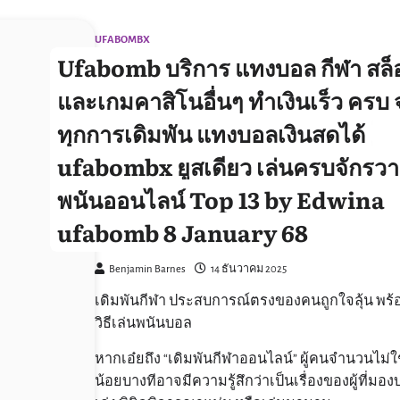
UFABOMBX
Ufabomb บริการ แทงบอล กีฬา สล็
และเกมคาสิโนอื่นๆ ทำเงินเร็ว ครบ
ทุกการเดิมพัน แทงบอลเงินสดได้
ufabombx ยูสเดียว เล่นครบจักรว
พนันออนไลน์ Top 13 by Edwina
ufabomb 8 January 68
Benjamin Barnes
14 ธันวาคม 2025
เดิมพันกีฬา ประสบการณ์ตรงของคนถูกใจลุ้น พร้
วิธีเล่นพนันบอล
หากเอ๋ยถึง “เดิมพันกีฬาออนไลน์” ผู้คนจำนวนไม่ใ
น้อยบางทีอาจมีความรู้สึกว่าเป็นเรื่องของผู้ที่มอ