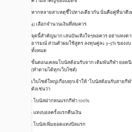
ความสำคัญของแมตช์
หากหลายสาเหตุชี้ไปทางเดียวกัน นั่นคือคู่ที่น่าดึง
4) เลือกจำนวนเงินที่สมควร
จุดนี้สำคัญมาก เล่นบันเทิงใจๆพอควร อย่าแทงต
อารมณ์ ส่วนตัวผมใช้สูตร ลงทุนคู่ละ 3–5% ของงบ
ทั้งหมด
ขั้นตอนเคลมโบนัสต้อนรับจาก เดิมพันกีฬา ยอดน
(ทำตามได้ทุกเว็บไซต์)
เว็บไซต์ใหญ่เกือบทุกเจ้าให้ “โบนัสต้อนรับสายกีฬ
ดังเช่นว่า
• โบนัสฝากหนแรกกีฬา 100%
• แทงบอลครั้งแรกคืนเงิน
• โบนัสเพิ่มยอดแทงบิลแรก