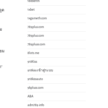
188betth
1xbet
ดูด
1xgameth.com
789plus.com
าม
789plus.com
789pluss.com
ิยม
8lots.me
918Kiss
า”
918kiss เข้าสู่ระบบ
918kissauto
9kpluss.com
ABA
adm789.info