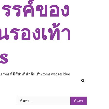
รรค์ของ
นรองเท้า
s
ที่มีสีสันที่น่าตื่นเต้น toms wedges blue
ค้นหา
สำหรับ: