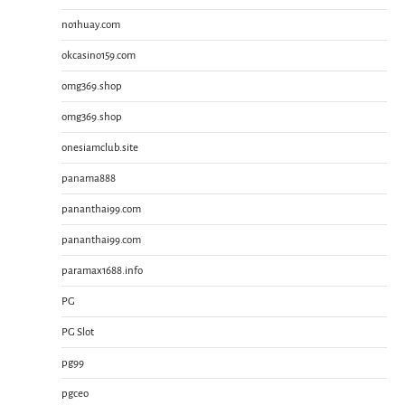
no1huay.com
okcasino159.com
omg369.shop
omg369.shop
onesiamclub.site
panama888
pananthai99.com
pananthai99.com
paramax1688.info
PG
PG Slot
pg99
pgceo