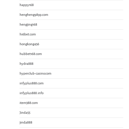
happy168
hengheng9899.com
hengjing168
hi6bet.com
hongkong456
hubbet168.com
hydra888
hyperclub-casino.com
infyplus888.com
infyplus888.info
item388.com
Jinda55
jinda888