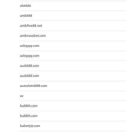
alot666
amb888
ambfine88.net
ambnovabet.com
asb9999.com
asb9999.com
audi688.com
audi688.com
autoslot16888.com
av
ba88th.com
ba88th.com
babet555.com