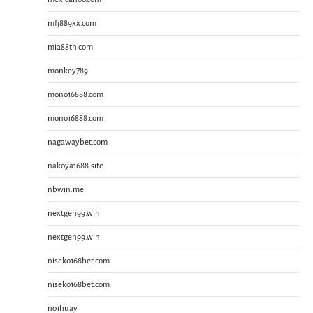
mfj889xx.com
mia88th.com
monkey789
mono16888.com
mono16888.com
nagawaybet.com
nakoya1688.site
nbwin.me
nextgen99.win
nextgen99.win
niseko168bet.com
niseko168bet.com
no1huay