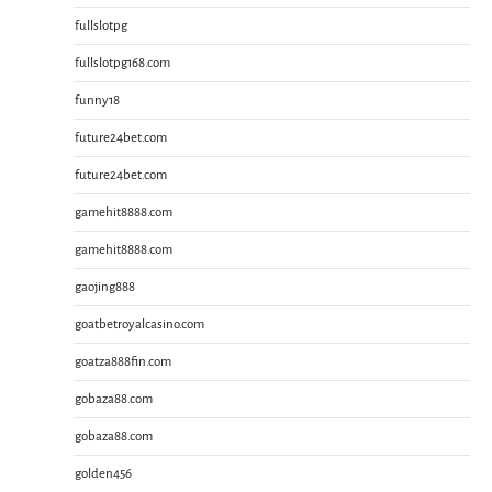
fullslotpg
fullslotpg168.com
funny18
future24bet.com
future24bet.com
gamehit8888.com
gamehit8888.com
gaojing888
goatbetroyalcasino.com
goatza888fin.com
gobaza88.com
gobaza88.com
golden456