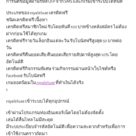
การันตีข้อมูลผ่านรหัส OTP จาก SMS และก็เริ่มเข้าระบบได้ทันที
ประเภทของ royaleluxe เครดิตฟรี
ชนิดเครดิตฟรี เนื้อหา
เครดิตฟรีสมาชิกใหม่ รับโดยทันที 100 บาทข้างหลังสมัคร ไม่ต้อง
ฝากก่อน ใช้ได้ทุกเกม
เครดิตฟรีรายวัน ล็อกอินแต่ละวัน รับโบนัสฟรีสูงสุด 50 บาทต่อ
วัน
เครดิตฟรีคืนยอดเสีย คืนยอดเสียรายสัปดาห์สูงสุด 10% โดย
อัตโนมัติ
เครดิตฟรีกิจกรรมพิเศษ ร่วมกิจกรรมผ่านหน้าเว็บไซต์หรือ
Facebook รับโบนัสฟรี
เกมยอดนิยมใน
royaleluxe
ที่ทำเงินได้จริง
1.
royaleluxe เข้าระบบ ได้ทุกอุปกรณ์
เข้าผ่านโปรแกรมท่องอินเตอร์เน็ตโดยไม่ต้องจัดตั้ง
เล่นได้ลื่นไหล ไม่มีสะดุด
มีระบบระเบียบจำรหัสอัตโนมัติ เพื่อความสะดวกสำหรับเพื่อการ
เข้าใช้งานคราวถัดมา