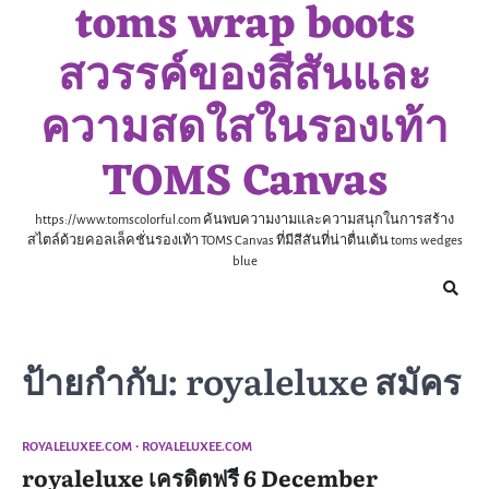
toms wrap boots
Skip
to
สวรรค์ของสีสันและ
content
ความสดใสในรองเท้า
TOMS Canvas
https://www.tomscolorful.com ค้นพบความงามและความสนุกในการสร้าง
สไตล์ด้วยคอลเล็คชั่นรองเท้า TOMS Canvas ที่มีสีสันที่น่าตื่นเต้น toms wedges
blue
ป้ายกำกับ:
royaleluxe สมัคร
ROYALELUXEE.COM
ROYALELUXEE.COM
royaleluxe เครดิตฟรี 6 December