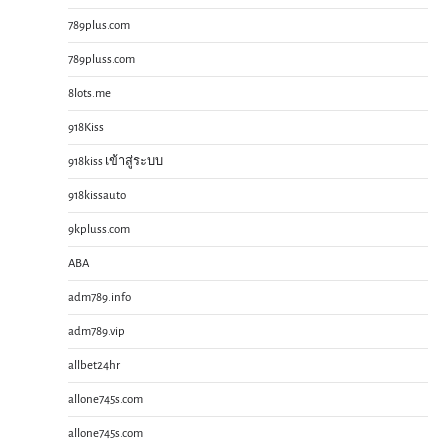
789plus.com
789pluss.com
8lots.me
918Kiss
918kiss เข้าสู่ระบบ
918kissauto
9kpluss.com
ABA
adm789.info
adm789.vip
allbet24hr
allone745s.com
allone745s.com