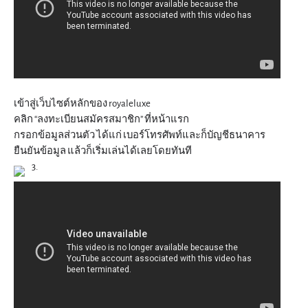
เข้าสู่เว็บไซต์หลักของ royaleluxe
คลิก “ลงทะเบียนสมัครสมาชิก” ที่หน้าแรก
กรอกข้อมูลส่วนตัว ได้แก่ เบอร์โทรศัพท์และก็บัญชีธนาคาร
ยืนยันข้อมูล แล้วก็เริ่มเล่นได้เลยโดยทันที
3.