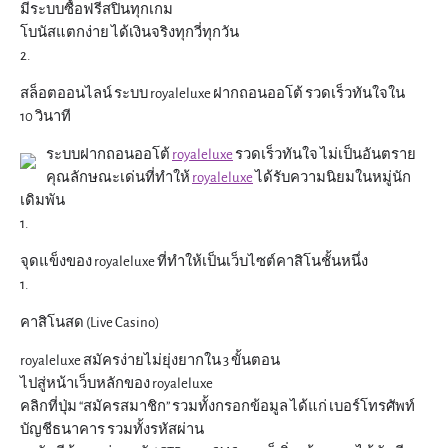
มีระบบซื้อฟรีสปินทุกเกม
โบนัสแตกง่าย ได้เงินจริงทุกวี่ทุกวัน
2.
สล็อตออนไลน์ ระบบ royaleluxe ฝากถอนออโต้ รวดเร็วทันใจใน
10 วินาที
ระบบฝากถอนออโต้
royaleluxe
รวดเร็วทันใจ ไม่เป็นอันตราย
คุณลักษณะเด่นที่ทำให้
royaleluxe
ได้รับความนิยมในหมู่นัก
เดิมพัน
1.
จุดแข็งของ royaleluxe ที่ทำให้เป็นเว็บไซต์คาสิโนชั้นหนึ่ง
1.
คาสิโนสด (Live Casino)
royaleluxe สมัครง่ายไม่ยุ่งยากใน 3 ขั้นตอน
ไปสู่หน้าเว็บหลักของ royaleluxe
คลิกที่ปุ่ม “สมัครสมาชิก” รวมทั้งกรอกข้อมูล ได้แก่ เบอร์โทรศัพท์
บัญชีธนาคาร รวมทั้งรหัสผ่าน