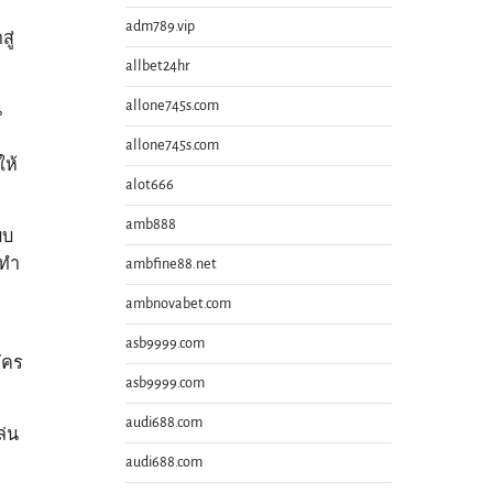
adm789.vip
ู่
allbet24hr
allone745s.com
น
allone745s.com
ให้
alot666
amb888
บบ
รทำ
ambfine88.net
ambnovabet.com
asb9999.com
ัคร
asb9999.com
audi688.com
ล่น
audi688.com