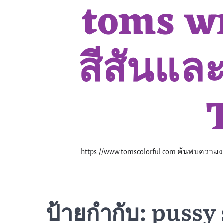
toms w
Skip
to
content
สีสันแล
https://www.tomscolorful.com ค้นพบความงา
ป้ายกำกับ:
pussy 