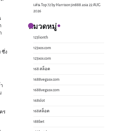
เล่น Top 72 by Harrison jin888.asia 22 AUG
2026
น
หมวดหมู่
ก
า
123lionth
123xos.com
ซึ่ง
123xos.com
168 สล็อต
1688vegasx.com
้ำ
1688vegasx.com
ม
168slot
168สล็อต
ัคร
188bet