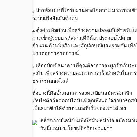
3.นำรหัส OTP ที่ได้รับผ่านทางใจความ มากรอกเข้าส
ระบบเพื่อยืนยันตัวตน
4.ตั้งค่ารหัสผ่านเพื่อสร้างความปลอดภัยสำหรับใ
การเข้าสู่ระบบ รหัสผ่านที่ดีต้อวประกอบไปด้วย
จำนวน ตัวหนังสือ และ สัญลักษณ์ผสมรวมกัน เพื่อ
ยากต่อการคาดการณ์
5.เลือกบัญชีธนาคารที่คุณต้องการจะผูกชิดกับระ
ลงไป เพื่อสร้างความสะดวกรวดเร็วสำหรับในกา
ธุรกรรมออนไลน์
ทั้งปวงนี้คือขั้นตอนการลงทะเบียนสมัครสมาชิก
เว็บไซต์สล็อตออนไลน์ แม้คุณพึงพอใจสามารถสม
เป็นสมาชิกได้ด้วยตนเองที่เว็บของเราได้เลย
สล็อตออนไลน์ บันเทิงใจมัน หนำใจ สมัครมาเ
วันนี้แถมประโยชน์ดีๆอีกเยอะมาก