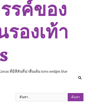
รรค์ของ
นรองเท้า
s
ที่มีสีสันที่น่าตื่นเต้น toms wedges blue
ค้นหา
สำหรับ: