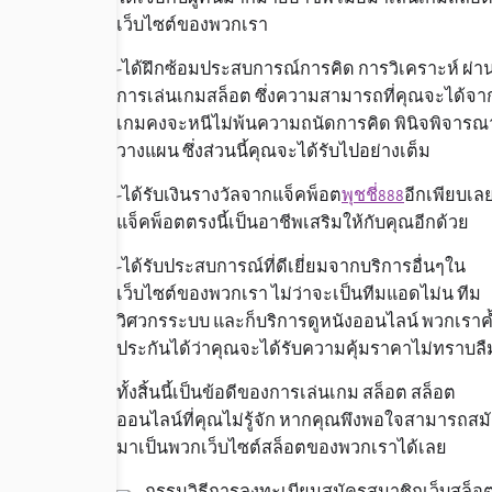
เว็บไซต์ของพวกเรา
-ได้ฝึกซ้อมประสบการณ์การคิด การวิเคราะห์ ผ่า
การเล่นเกมสล็อต ซึ่งความสามารถที่คุณจะได้จา
เกมคงจะหนีไม่พ้นความถนัดการคิด พินิจพิจารณ
วางแผน ซึ่งส่วนนี้คุณจะได้รับไปอย่างเต็ม
-ได้รับเงินรางวัลจากแจ็คพ็อต
พุชชี่888
อีกเพียบเลย 
แจ็คพ็อตตรงนี้เป็นอาชีพเสริมให้กับคุณอีกด้วย
-ได้รับประสบการณ์ที่ดีเยี่ยมจากบริการอื่นๆใน
เว็บไซต์ของพวกเรา ไม่ว่าจะเป็นทีมแอดไม่น ทีม
วิศวกรระบบ และก็บริการดูหนังออนไลน์ พวกเราค
ประกันได้ว่าคุณจะได้รับความคุ้มราคาไม่ทราบลื
ทั้งสิ้นนี้เป็นข้อดีของการเล่นเกม สล็อต สล็อต
ออนไลน์ที่คุณไม่รู้จัก หากคุณพึงพอใจสามารถสม
มาเป็นพวกเว็บไซต์สล็อตของพวกเราได้เลย