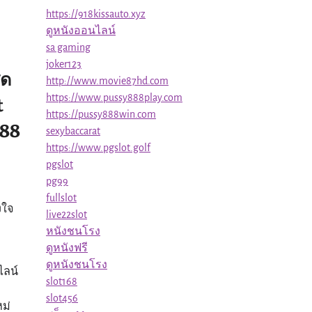
https://918kissauto.xyz
ดูหนังออนไลน์
sa gaming
joker123
ุด
http://www.movie87hd.com
t
https://www.pussy888play.com
https://pussy888win.com
888
sexybaccarat
https://www.pgslot.golf
pgslot
pg99
fullslot
งใจ
live22slot
หนังชนโรง
ดูหนังฟรี
ดูหนังชนโรง
ไลน์
slot168
slot456
ม่