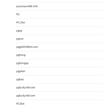
paramax1688.info
PG
PG Slot
pg99
pgceo
pggold168bet.com
pgheng
pgheng99
pgjoker
pgk44
pglucky168.com
pglucky168.com
PGSlot