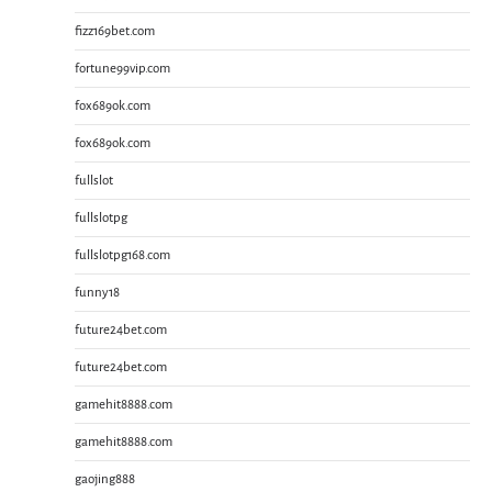
fizz169bet.com
fortune99vip.com
fox689ok.com
fox689ok.com
fullslot
fullslotpg
fullslotpg168.com
funny18
future24bet.com
future24bet.com
gamehit8888.com
gamehit8888.com
gaojing888