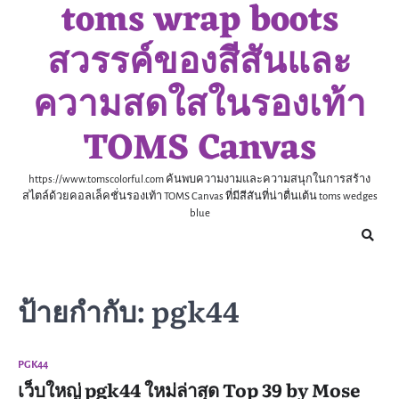
toms wrap boots
Skip
to
สวรรค์ของสีสันและ
content
ความสดใสในรองเท้า
TOMS Canvas
https://www.tomscolorful.com ค้นพบความงามและความสนุกในการสร้าง
สไตล์ด้วยคอลเล็คชั่นรองเท้า TOMS Canvas ที่มีสีสันที่น่าตื่นเต้น toms wedges
blue
ป้ายกำกับ:
pgk44
PGK44
เว็บใหญ่ pgk44 ใหม่ล่าสุด Top 39 by Mose