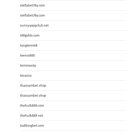
stellabet789.com
stellabet789.com
sunny9999club.net
t88golds.com
tangtem168
teenoi888
temmax69
texas24
thaisiambet.shop
thaisiambet.shop
thehulk888.com
thehulk888.net
tia8kingbet.com