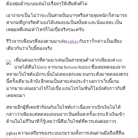
ต้องสุ่มมั่วๆแบบเล่นไปเรื่อยๆให้เสียตังค์ไม่
เอาง่ายๆเป็น ไม่ว่าจะเป็นสายปั่นเบาๆหรือสายลุยหนัก ก็สามารถ
หาเกมที่ถูกจริตตัวเองได้เสมอบน ปั่นสล็อต และนั่นแหละ เป็น
เหตุผลที่เล่นเท่าไหร่ก็ไม่เบื่อจริงๆนะครับ
รีวิวจากเพื่อนๆที่ลองตามมาเล่น
pgk44
กับเรา ก็กล่าวเป็นเสียง
เดียวกันว่าเว็บนี้ของจริง
เพื่อนคนแรกที่ตามมาเล่นเป็นสายทุนต่ำ ฝากเพียงแค่ 100
บาทได้คืนไป 600 จากเกม Fortune Rabbit ซึ่งเคยทดลองจาก
หลายเว็บไซต์แม้กระนั้นไม่เคยแตกเลย จนกระทั่งมาทดลองตรง
นี้ครั้งเดียวแล้วปัง อีกคนเป็นสายเล่นประจำ บอกว่าเว็บนี้เกม
มากมาย เล่นอย่างไรก็ไม่เบื่อ แถมโปรโมชั่นก็ไม่บังคับราวกับที่
เคยพบมา
สหายอีกผู้ที่เคยหัวร้อนกับเว็บไซต์เก่า เนื่องจากเบิกเงินไม่ได้
กล่าวว่าเพียงแค่ทดลองถอนจาก ปั่นสล็อต ครั้งแรกแล้วเงินเข้า
ด้านในไม่กี่วินาที ก็รู้เลยว่านี่คือเว็บไซต์ที่ควรเล่นต่อยาวๆ
pgk44 ความเสถียรของระบบเกมรวมทั้งการเล่นผ่านมือถือที่ลื่น