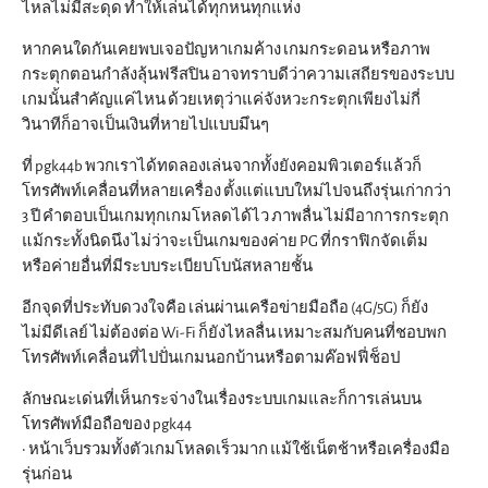
ไหลไม่มีสะดุด ทำให้เล่นได้ทุกหนทุกแห่ง
หากคนใดกันเคยพบเจอปัญหาเกมค้าง เกมกระดอน หรือภาพ
กระตุกตอนกำลังลุ้นฟรีสปิน อาจทราบดีว่าความเสถียรของระบบ
เกมนั้นสำคัญแค่ไหน ด้วยเหตุว่าแค่จังหวะกระตุกเพียงไม่กี่
วินาทีก็อาจเป็นเงินที่หายไปแบบมึนๆ
ที่ pgk44b พวกเราได้ทดลองเล่นจากทั้งยังคอมพิวเตอร์แล้วก็
โทรศัพท์เคลื่อนที่หลายเครื่อง ตั้งแต่แบบใหม่ไปจนถึงรุ่นเก่ากว่า
3 ปี คำตอบเป็นเกมทุกเกมโหลดได้ไว ภาพลื่น ไม่มีอาการกระตุก
แม้กระทั้งนิดนึง ไม่ว่าจะเป็นเกมของค่าย PG ที่กราฟิกจัดเต็ม
หรือค่ายอื่นที่มีระบบระเบียบโบนัสหลายชั้น
อีกจุดที่ประทับดวงใจคือ เล่นผ่านเครือข่ายมือถือ (4G/5G) ก็ยัง
ไม่มีดีเลย์ ไม่ต้องต่อ Wi-Fi ก็ยังไหลลื่น เหมาะสมกับคนที่ชอบพก
โทรศัพท์เคลื่อนที่ไปปั่นเกมนอกบ้านหรือตามค๊อฟฟี่ช็อป
ลักษณะเด่นที่เห็นกระจ่างในเรื่องระบบเกมและก็การเล่นบน
โทรศัพท์มือถือของ pgk44
• หน้าเว็บรวมทั้งตัวเกมโหลดเร็วมาก แม้ใช้เน็ตช้าหรือเครื่องมือ
รุ่นก่อน