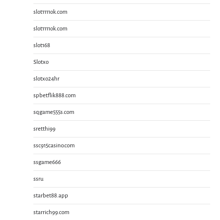
slot1111ok.com
slot1111ok.com
slot168
Slotxo
slotxo24hr
spbetflik888.com
sqgame555s.com
sretthi99
ssc915casino.com
ssgame666
ssru
starbet88.app
starrich99.com