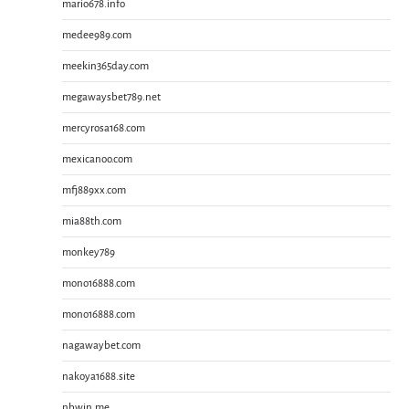
mario678.info
medee989.com
meekin365day.com
megawaysbet789.net
mercyrosa168.com
mexicanoo.com
mfj889xx.com
mia88th.com
monkey789
mono16888.com
mono16888.com
nagawaybet.com
nakoya1688.site
nbwin.me