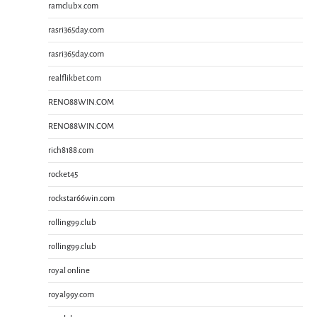
ramclubx.com
rasri365day.com
rasri365day.com
realflikbet.com
RENO88WIN.COM
RENO88WIN.COM
rich8188.com
rocket45
rockstar66win.com
rolling99.club
rolling99.club
royal online
royal99y.com