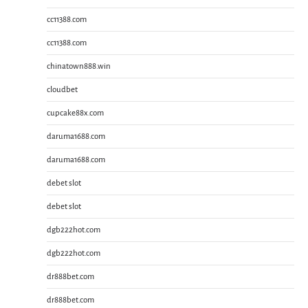
cc11388.com
cc11388.com
chinatown888.win
cloudbet
cupcake88x.com
daruma1688.com
daruma1688.com
debet slot
debet slot
dgb222hot.com
dgb222hot.com
dr888bet.com
dr888bet.com