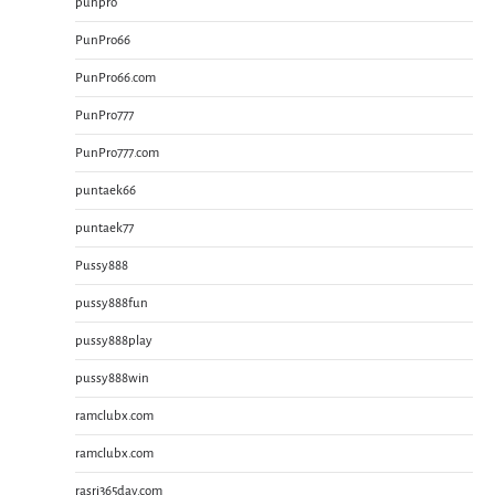
punpro
PunPro66
PunPro66.com
PunPro777
PunPro777.com
puntaek66
puntaek77
Pussy888
pussy888fun
pussy888play
pussy888win
ramclubx.com
ramclubx.com
rasri365day.com