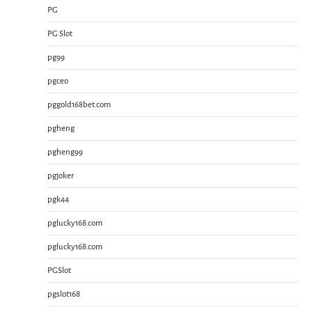
PG
PG Slot
pg99
pgceo
pggold168bet.com
pgheng
pgheng99
pgjoker
pgk44
pglucky168.com
pglucky168.com
PGSlot
pgslot168