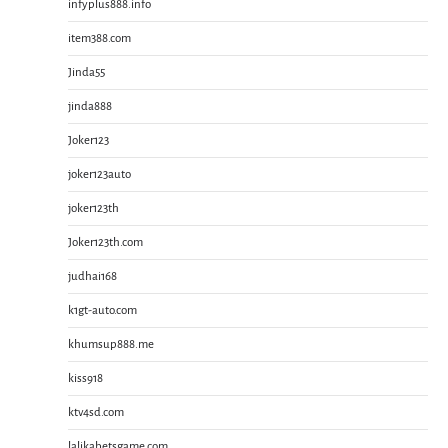
infyplus888.info
item388.com
Jinda55
jinda888
Joker123
joker123auto
joker123th
Joker123th.com
judhai168
k1gt-auto.com
khumsup888.me
kiss918
ktv4sd.com
lalikabetsgame.com