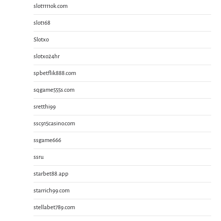
slot1111ok.com
slot168
Slotxo
slotxo24hr
spbetflik888.com
sqgame555s.com
sretthi99
ssc915casino.com
ssgame666
ssru
starbet88.app
starrich99.com
stellabet789.com