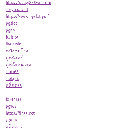
https://pussy888win.com
sexybaccarat
https://www.pgslot.golf
pgslot
pg99
fullslot
live22slot
หนังชนโรง
ดูหนังฟรี
ดูหนังชนโรง
slot168
slot456
สล็อต66
joker 123
pg168
https://jin55.net
slot99
สล็อต66