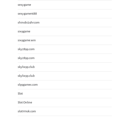
sexygame
sexygame1688
shinobi24hr.com
six9game
six9game.win
sky2899.com
sky2899.com
skylix99.club
skylix99.club
sl99games.com
Slot
Slot Online
slot1111ok.com