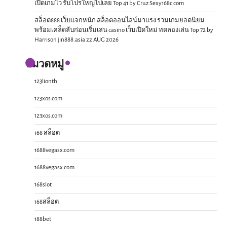
เปิดเกมไว รับโปรใหญ่ไปเลย Top 41 by Cruz Sexy168c.com
สล็อต888 เว็บแจกหนัก สล็อตออนไลน์มาแรง รวมเกมยอดนิยม
พร้อมเคล็ดลับก่อนเริ่มเล่น casino เว็บเปิดใหม่ ทดลองเล่น Top 72 by
Harrison jin888.asia 22 AUG 2026
หมวดหมู่
123lionth
123xos.com
123xos.com
168 สล็อต
1688vegasx.com
1688vegasx.com
168slot
168สล็อต
188bet