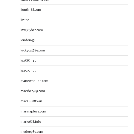
lionth168.com
live22
lnw365bet.com
london45
luckycat789.com
lux555.net
lux555.net
m4newonline.com
mac1bet789.com
macau888.win
marinapluss.com
mario678.info
medee989.com