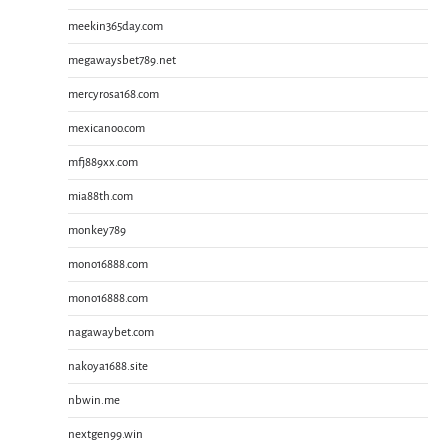
meekin365day.com
megawaysbet789.net
mercyrosa168.com
mexicanoo.com
mfj889xx.com
mia88th.com
monkey789
mono16888.com
mono16888.com
nagawaybet.com
nakoya1688.site
nbwin.me
nextgen99.win