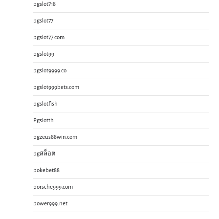
pgslot718
pgslot77
pgslot77.com
pgslot99
pgslot9999.co
pgslot999bets.com
pgslotfish
Pgslotth
pgzeus88win.com
pgสล็อต
pokebet88
porsche999.com
power999.net