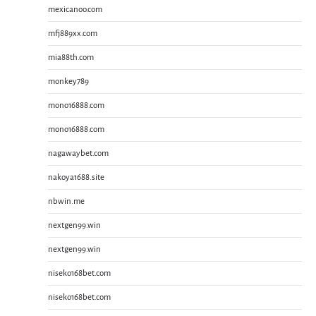
mexicanoo.com
mfj889xx.com
mia88th.com
monkey789
mono16888.com
mono16888.com
nagawaybet.com
nakoya1688.site
nbwin.me
nextgen99.win
nextgen99.win
niseko168bet.com
niseko168bet.com