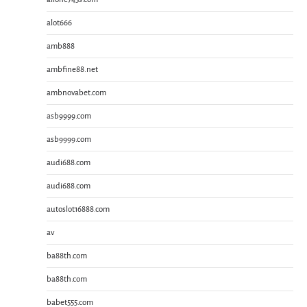
alot666
amb888
ambfine88.net
ambnovabet.com
asb9999.com
asb9999.com
audi688.com
audi688.com
autoslot16888.com
av
ba88th.com
ba88th.com
babet555.com