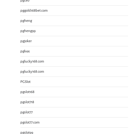
pgceo
pggold168bet.com
pgheng
pgheng99
pgjoker
pgk44
pglucky168.com
pglucky168.com
PGSlot
pgslot168
pgslot718
pgslot77
pgslot77.com
pgslot99