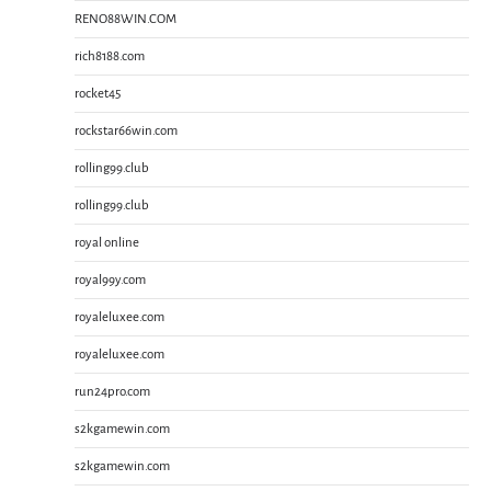
RENO88WIN.COM
rich8188.com
rocket45
rockstar66win.com
rolling99.club
rolling99.club
royal online
royal99y.com
royaleluxee.com
royaleluxee.com
run24pro.com
s2kgamewin.com
s2kgamewin.com