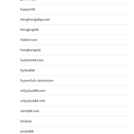
happy168
hengheng9899.com
hengjing168
hi6bet.com
hongkong456
hubbet168.com
hydra888
hyperclub-casino.com
infyplus888.com
infyplus888.info
item388.com
Jinda55
jinda888