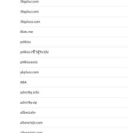
789plus.com
789plus.com
789pluss.com
8lots.me
918Kiss
918kiss เข้าสู่ระบบ
918kissauto
9kpluss.com
ABA
adm789.info
adm789.vip
allbet24hr
allone745s.com
allone745s.com