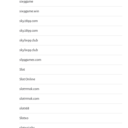
six9game
six9game.win
sky2899.com
sky2899.com
skylix99.club
skylix99.club
sl99games.com
Slot
Slot Online
slot1111ok.com
slot1111ok.com
slot168
Slotxo
slotxo24hr