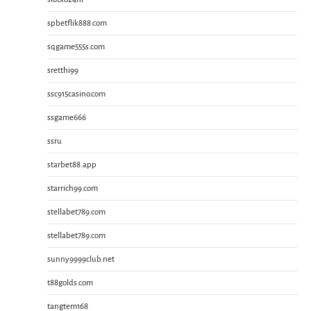
spbetflik888.com
sqgame555s.com
sretthi99
ssc915casino.com
ssgame666
ssru
starbet88.app
starrich99.com
stellabet789.com
stellabet789.com
sunny9999club.net
t88golds.com
tangtem168