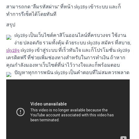
สามารถกด “ลืมรหัสผ่าน” ที่หน้า sky289 เข้าระบบ และก็
ทำการรีเซ็ตได้โดยทันที
สรุป
sky289 เป็นเว็บไซต์คาสิโนออนไลน์ที่ครบวงจร ใช้งาน
ง่าย ปลอดภัย รวมทั้งคุ้ม ด้วยระบบ sky289 สมัคร ที่สบาย,
sky289
sky289 เข้าสู่ระบบ ที่เร็วทันใจ และก็โปรโมชั่น sky289
เครดิตฟรี ที่ช่วยเพิ่มช่องทางสำหรับในการทำเงิน ถ้าหาก
คุณกำลังมองหาเว็บไซต์ที่น่าไว้วางใจและก็พร้อมตอบ
ปัญหาทุกการพนัน sky289 เป็นคำตอบที่ไม่สมควรพลาด