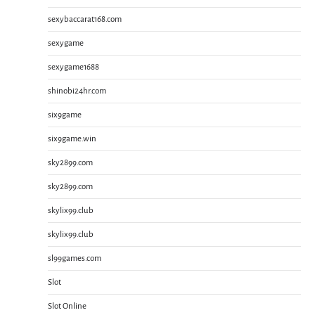
sexybaccarat168.com
sexygame
sexygame1688
shinobi24hr.com
six9game
six9game.win
sky2899.com
sky2899.com
skylix99.club
skylix99.club
sl99games.com
Slot
Slot Online