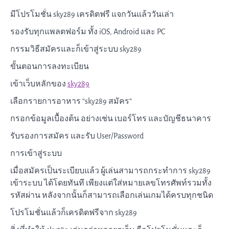
มีโปรโมชั่น sky289 เครดิตฟรี แจกวันแล้ววันเล่า
รองรับทุกแพลตฟอร์ม ทั้ง iOS, Android และ PC
กรรมวิธีสมัครและก็เข้าสู่ระบบ sky289
ขั้นตอนการลงทะเบียน
เข้าเว็บหลักของ
sky289
เลือกรายการอาหาร “sky289 สมัคร”
กรอกข้อมูลเบื้องต้น อย่างเช่น เบอร์โทร และบัญชีธนาคาร
รับรองการสมัคร และรับ User/Password
การเข้าสู่ระบบ
เมื่อสมัครเป็นระเบียบแล้ว ผู้เล่นสามารถกระทำการ sky289
เข้าระบบ ได้โดยทันที เพียงแต่ใส่หมายเลขโทรศัพท์รวมทั้ง
รหัสผ่าน หลังจากนั้นก็สามารถเลือกเล่นเกมได้ครบทุกชนิด
โปรโมชั่นแล้วก็เครดิตฟรีจาก sky289