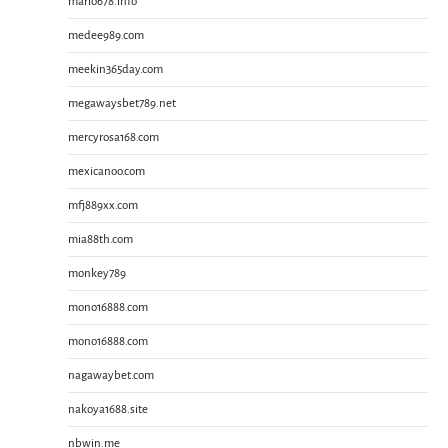
mario678.info
medee989.com
meekin365day.com
megawaysbet789.net
mercyrosa168.com
mexicanoo.com
mfj889xx.com
mia88th.com
monkey789
mono16888.com
mono16888.com
nagawaybet.com
nakoya1688.site
nbwin.me