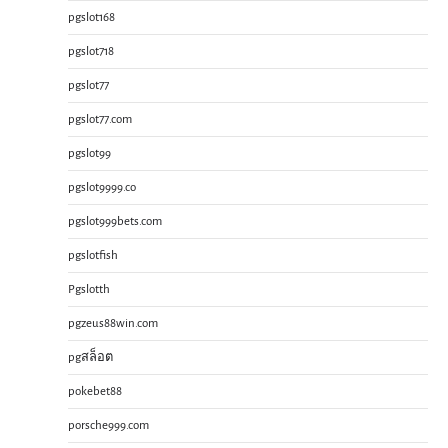
pgslot168
pgslot718
pgslot77
pgslot77.com
pgslot99
pgslot9999.co
pgslot999bets.com
pgslotfish
Pgslotth
pgzeus88win.com
pgสล็อต
pokebet88
porsche999.com