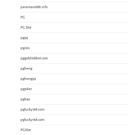
paramax1688.info
PG
PG Slot
pg99
pgceo
pggold168bet.com
pgheng
pgheng99
pgjoker
pgk44
pglucky168.com
pglucky168.com
PGSlot