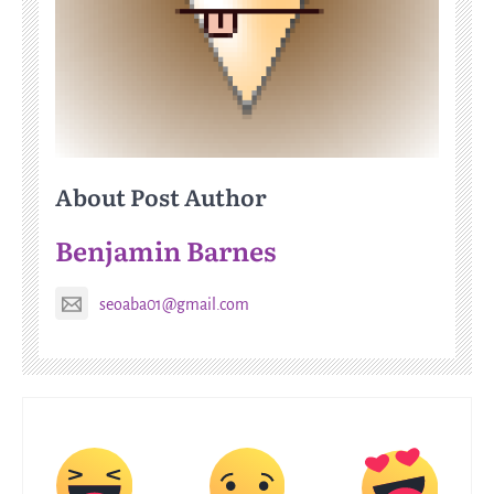
About Post Author
Benjamin Barnes
seoaba01@gmail.com