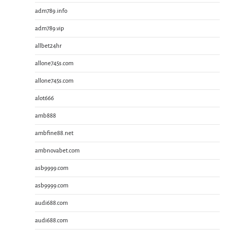
adm789.info
adm789.vip
allbet24hr
allone745s.com
allone745s.com
alot666
amb888
ambfine88.net
ambnovabet.com
asb9999.com
asb9999.com
audi688.com
audi688.com