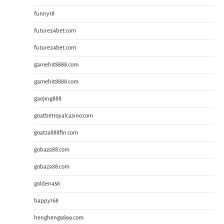
funny18
future24bet.com
future24bet.com
gamehit8888.com
gamehit8888.com
gaojing888
goatbetroyalcasino.com
goatza888fin.com
gobaza88.com
gobaza88.com
golden456
happy168
hengheng9899.com