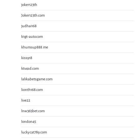
joker123th
Joker123th.com
judhai168
k1gt-auto.com
khumsup888.me
kiss918
ktv4sd.com
lalikabetsgame.com
lionth168.com
live22
lnw365bet.com
london45
luckycat789.com