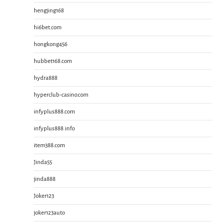
hengjing168
hi6bet.com
hongkong456
hubbet168.com
hydra888
hyperclub-casino.com
infyplus888.com
infyplus888.info
item388.com
Jinda55
jinda888
Joker123
joker123auto