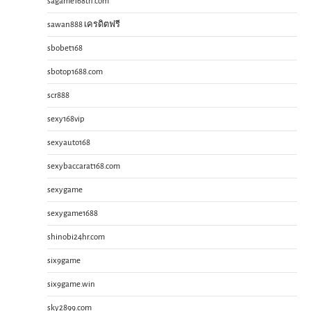
sagame168th.com
sawan888 เครดิตฟรี
sbobet168
sbotop1688.com
scr888
sexy168vip
sexyauto168
sexybaccarat168.com
sexygame
sexygame1688
shinobi24hr.com
six9game
six9game.win
sky2899.com