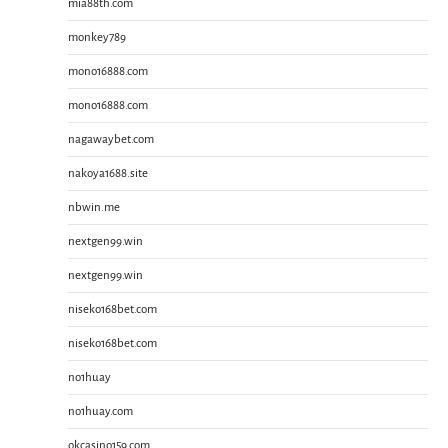
mia88th.com
monkey789
mono16888.com
mono16888.com
nagawaybet.com
nakoya1688.site
nbwin.me
nextgen99.win
nextgen99.win
niseko168bet.com
niseko168bet.com
no1huay
no1huay.com
okcasino159.com