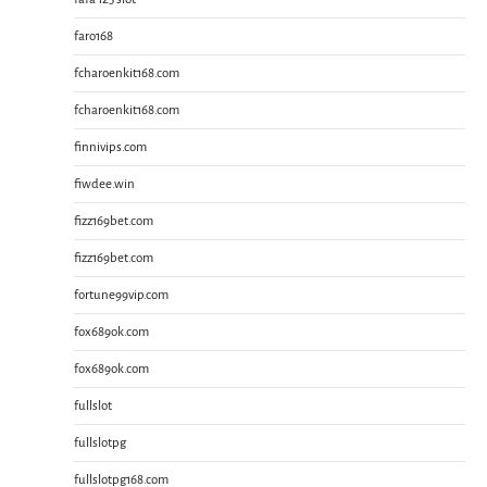
faro168
fcharoenkit168.com
fcharoenkit168.com
finnivips.com
fiwdee.win
fizz169bet.com
fizz169bet.com
fortune99vip.com
fox689ok.com
fox689ok.com
fullslot
fullslotpg
fullslotpg168.com