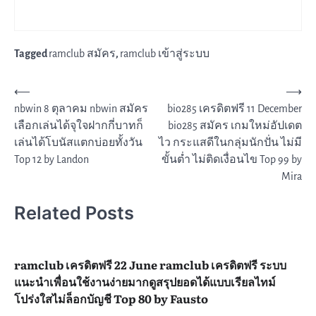
Tagged
ramclub สมัคร
,
ramclub เข้าสู่ระบบ
แนะแนว
⟵
⟶
nbwin 8 ตุลาคม nbwin สมัคร
bio285 เครดิตฟรี 11 December
เรื่อง
เลือกเล่นได้จุใจฝากกี่บาทก็
bio285 สมัคร เกมใหม่อัปเดต
เล่นได้โบนัสแตกบ่อยทั้งวัน
ไว กระแสดีในกลุ่มนักปั่น ไม่มี
Top 12 by Landon
ขั้นต่ำ ไม่ติดเงื่อนไข Top 99 by
Mira
Related Posts
ramclub เครดิตฟรี 22 June ramclub เครดิตฟรี ระบบ
แนะนำเพื่อนใช้งานง่ายมากดูสรุปยอดได้แบบเรียลไทม์
โปร่งใสไม่ล็อกบัญชี Top 80 by Fausto