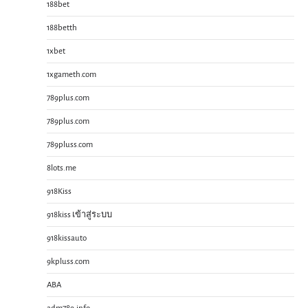
188bet
188betth
1xbet
1xgameth.com
789plus.com
789plus.com
789pluss.com
8lots.me
918Kiss
918kiss เข้าสู่ระบบ
918kissauto
9kpluss.com
ABA