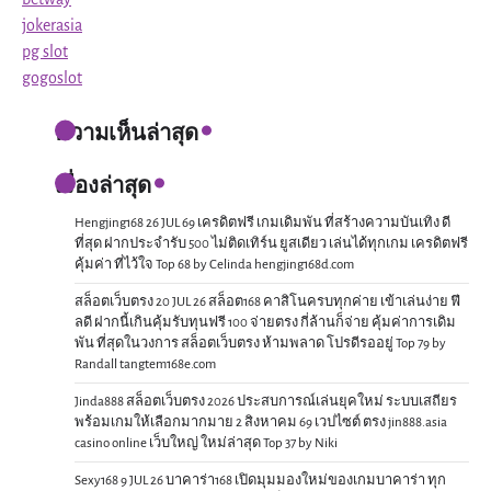
jokerasia
pg slot
gogoslot
ความเห็นล่าสุด
เรื่องล่าสุด
Hengjing168 26 JUL 69 เครดิตฟรี เกมเดิมพัน ที่สร้างความบันเทิง ดี
ที่สุด ฝากประจำรับ 500 ไม่ติดเทิร์น ยูสเดียว เล่นได้ทุกเกม เครดิตฟรี
คุ้มค่า ที่ไว้ใจ Top 68 by Celinda hengjing168d.com
สล็อตเว็บตรง 20 JUL 26 สล็อต168 คาสิโนครบทุกค่าย เข้าเล่นง่าย ฟี
ลดี ฝากนี้เกินคุ้มรับทุนฟรี 100 จ่ายตรง กี่ล้านก็จ่าย คุ้มค่าการเดิม
พัน ที่สุดในวงการ สล็อตเว็บตรง ห้ามพลาด โปรดีรออยู่ Top 79 by
Randall tangtem168e.com
Jinda888 สล็อตเว็บตรง 2026 ประสบการณ์เล่นยุคใหม่ ระบบเสถียร
พร้อมเกมให้เลือกมากมาย 2 สิงหาคม 69 เวปไซต์ ตรง jin888.asia
casino online เว็บใหญ่ ใหม่ล่าสุด Top 37 by Niki
Sexy168 9 JUL 26 บาคาร่า168 เปิดมุมมองใหม่ของเกมบาคาร่า ทุก