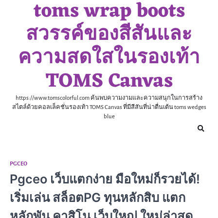
toms wrap boots
Skip
to
สวรรค์ของสีสันและ
content
ความสดใสในรองเท้า
TOMS Canvas
https://www.tomscolorful.com ค้นพบความงามและความสนุกในการสร้าง
สไตล์ด้วยคอลเล็คชั่นรองเท้า TOMS Canvas ที่มีสีสันที่น่าตื่นเต้น toms wedges
blue
PGCEO
Pgceo เว็บแตกง่าย มือใหม่ก็รวยได้!
เริ่มเล่น สล็อตPG ทุนหลักสิบ แตก
หลักพัน คาสิโน เว็บใหญ่ ใหม่ล่าสุด