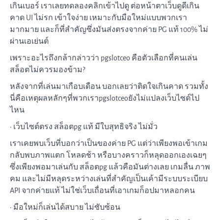
เกินเบอร์ เราเลยทดลองคลิกเข้าไปดู ต่อหน้าตาเว็บดูดีเกิน
คาด UI ไม่รก เข้าใจง่าย เหมาะกับมือใหม่แบบพวกเรา
มากมาย และก็ที่สำคัญซึ่งมันส่งตรงจากค่าย PG แท้ 100% ไม่
ผ่านเอเย่นต์
เพราะอะไรถึงกล้ากล่าวว่า pgslotceo คือตัวเลือกที่คนเล่น
สล็อตไม่ควรมองข้าม?
หลังจากที่เล่นมาเกือบเดือน บอกเลยว่าติดใจเกินคาด รวมทั้ง
นี่คือเหตุผลหลักๆที่พวกเราpgslotceoยังไม่แปลงเว็บไซต์ไป
ไหน
• เว็บไซต์ตรง สล็อตpg แท้ มีใบสุทธิจริง ไม่มั่ว
เราเคยพบเว็บที่บอกว่าเป็นของค่าย PG แต่ว่าเพียงพอเข้าเกม
กลับพบภาพแตก โหลดช้า หรือบางคราวก็หลุดออกเองเฉยๆ
ซึ่งเพียงพอมาเล่นกับ สล็อตpg แล้วคือมันต่างเลย เกมลื่น ภาพ
คม และไม่มีหลุดระหว่างเล่นที่สำคัญเป็นเค้ามีระบบระเบียบ
API จากค่ายแท้ ไม่ใช่เว็บเถื่อนที่เอาเกมก็อปมาหลอกคน
• มือใหม่ก็เล่นได้สบาย ไม่ซับซ้อน