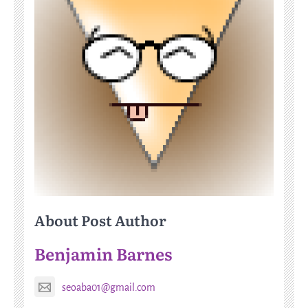
About Post Author
Benjamin Barnes
seoaba01@gmail.com