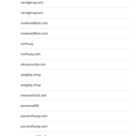
nextgen99.win
nextgen99.win
niseko168bet.com
niseko168bet.com
no1huay
no1huay.com
okcasino159.com
omg369.shop
omg369.shop
onesiamclub.site
panama888
pananthai99.com
pananthai99.com