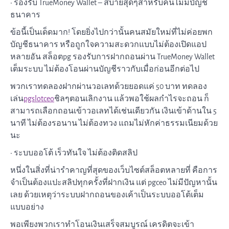
• รองรับ TrueMoney Wallet – สบายสุดๆสำหรับคนไม่มีบัญชี
ธนาคาร
ข้อนี้เป็นเด็ดมาก! โดยยิ่งไปกว่านั้นคนสมัยใหม่ที่ไม่ค่อยพก
บัญชีธนาคาร หรือถูกใจความสะดวกแบบไม่ต้องเปิดแอป
หลายอัน สล็อตpg รองรับการฝากถอนผ่าน TrueMoney Wallet
เต็มระบบ ไม่ต้องโอนผ่านบัญชีราวกับเมื่อก่อนอีกต่อไป
พวกเราทดลองฝากผ่านวอเลทด้วยยอดแค่ 50 บาท ทดลอง
เล่น
pgslotceo
ชิลๆตอนเลิกงาน แล้วพอใช้ผลกำไรจะถอน ก็
สามารถเลือกถอนเข้าวอเลทได้เช่นเดียวกัน เงินเข้าด้านใน 5
นาที ไม่ต้องรอนาน ไม่ต้องทวง แถมไม่หักค่าธรรมเนียมด้วย
นะ
• ระบบออโต้ เร็วทันใจ ไม่ต้องติดสลิป
หนึ่งในสิ่งที่น่ารำคาญที่สุดของเว็บไซต์สล็อตหลายที่ คือการ
จำเป็นต้องแปะสลิปทุกครั้งที่ฝากเงิน แต่ pgceo ไม่มีปัญหานั้น
เลย ด้วยเหตุว่าระบบฝากถอนของเค้าเป็นระบบออโต้เต็ม
แบบอย่าง
พอเพียงพวกเราทำโอนเงินเสร็จสมบูรณ์ เครดิตจะเข้า