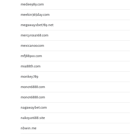
medee989.com
meekin365day.com
megawaysbet789.net
mercyrosa168.com
mexicanoo.com
mfj889xx.com
mia88th.com
monkey789
mono16888.com
mono16888.com
nagawaybet.com
nakoya1688.site
nbwin.me