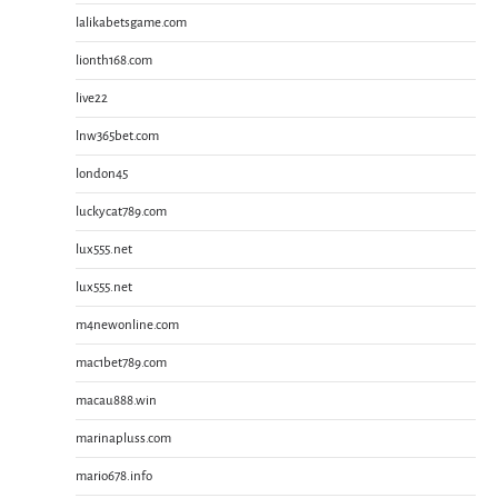
lalikabetsgame.com
lionth168.com
live22
lnw365bet.com
london45
luckycat789.com
lux555.net
lux555.net
m4newonline.com
mac1bet789.com
macau888.win
marinapluss.com
mario678.info