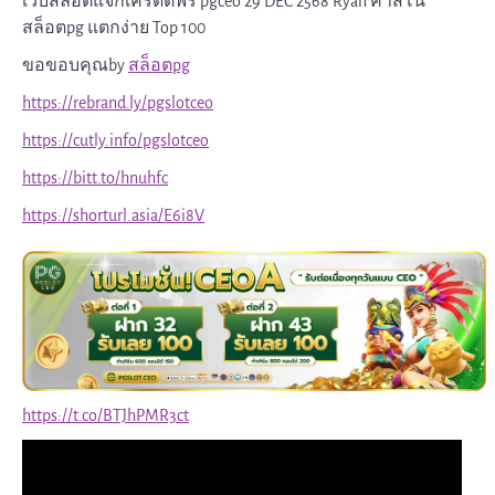
เว็บสล็อตแจกเครดิตฟรี pgceo 29 DEC 2568 Ryan คาสิโน
สล็อตpg แตกง่าย Top 100
ขอขอบคุณby
สล็อตpg
https://rebrand.ly/pgslotceo
https://cutly.info/pgslotceo
https://bitt.to/hnuhfc
https://shorturl.asia/E6i8V
https://t.co/BTJhPMR3ct