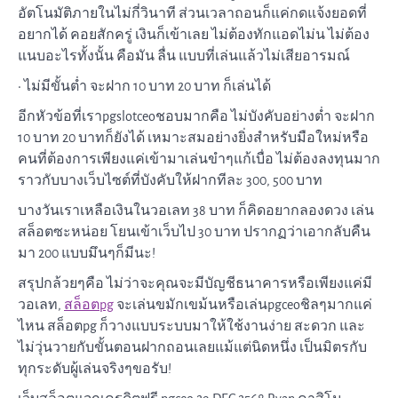
อัตโนมัติภายในไม่กี่วินาที ส่วนเวลาถอนก็แค่กดแจ้งยอดที่
อยากได้ คอยสักครู่ เงินก็เข้าเลย ไม่ต้องทักแอดไม่น ไม่ต้อง
แนบอะไรทั้งนั้น คือมัน ลื่น แบบที่เล่นแล้วไม่เสียอารมณ์
• ไม่มีขั้นต่ำ จะฝาก 10 บาท 20 บาท ก็เล่นได้
อีกหัวข้อที่เราpgslotceoชอบมากคือ ไม่บังคับอย่างต่ำ จะฝาก
10 บาท 20 บาทก็ยังได้ เหมาะสมอย่างยิ่งสำหรับมือใหม่หรือ
คนที่ต้องการเพียงแค่เข้ามาเล่นขำๆแก้เบื่อ ไม่ต้องลงทุนมาก
ราวกับบางเว็บไซต์ที่บังคับให้ฝากทีละ 300, 500 บาท
บางวันเราเหลือเงินในวอเลท 38 บาท ก็คิดอยากลองดวง เล่น
สล็อตซะหน่อย โยนเข้าเว็บไป 30 บาท ปรากฏว่าเอากลับคืน
มา 200 แบบมึนๆก็มีนะ!
สรุปกล้วยๆคือ ไม่ว่าจะคุณจะมีบัญชีธนาคารหรือเพียงแค่มี
วอเลท,
สล็อตpg
จะเล่นขมักเขม้นหรือเล่นpgceoชิลๆมากแค่
ไหน สล็อตpg ก็วางแบบระบบมาให้ใช้งานง่าย สะดวก และ
ไม่วุ่นวายกับขั้นตอนฝากถอนเลยแม้แต่นิดหนึ่ง เป็นมิตรกับ
ทุกระดับผู้เล่นจริงๆขอรับ!