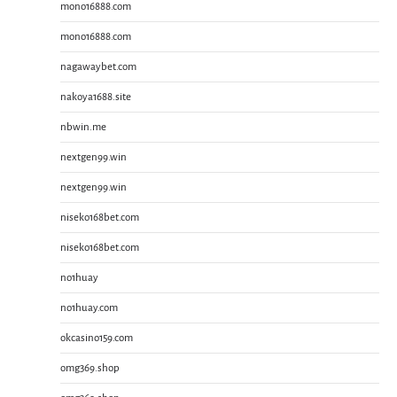
mono16888.com
mono16888.com
nagawaybet.com
nakoya1688.site
nbwin.me
nextgen99.win
nextgen99.win
niseko168bet.com
niseko168bet.com
no1huay
no1huay.com
okcasino159.com
omg369.shop