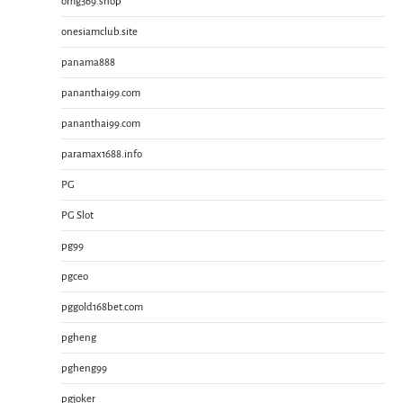
omg369.shop
onesiamclub.site
panama888
pananthai99.com
pananthai99.com
paramax1688.info
PG
PG Slot
pg99
pgceo
pggold168bet.com
pgheng
pgheng99
pgjoker