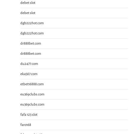
debet slot
debet slot
dgb222hot.com
dgb222hot.com
dr888bet.com
dr888bet.com
du2477.com
ek4567.com
etbet16888.com
eu369clubs.com
eu369clubs.com
fafa 123 slot
faro168