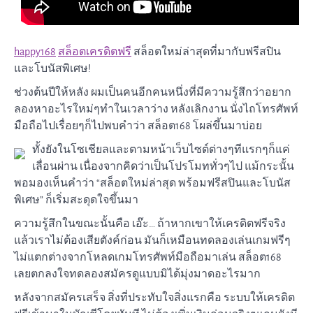
happy168
สล็อตเครดิตฟรี
สล็อตใหม่ล่าสุดที่มากับฟรีสปิน
และโบนัสพิเศษ!
ช่วงต้นปีให้หลัง ผมเป็นคนอีกคนหนึ่งที่มีความรู้สึกว่าอยาก
ลองหาอะไรใหม่ๆทำในเวลาว่าง หลังเลิกงาน นั่งไถโทรศัพท์
มือถือไปเรื่อยๆก็ไปพบคำว่า สล็อต168 โผล่ขึ้นมาบ่อย
ทั้งยังในโซเชียลและตามหน้าเว็บไซต์ต่างๆทีแรกๆก็แค่
เลื่อนผ่าน เนื่องจากคิดว่าเป็นโปรโมททั่วๆไป แม้กระนั้น
พอมองเห็นคำว่า “สล็อตใหม่ล่าสุด พร้อมฟรีสปินและโบนัส
พิเศษ” ก็เริ่มสะดุดใจขึ้นมา
ความรู้สึกในขณะนั้นคือ เอ๊ะ… ถ้าหากเขาให้เครดิตฟรีจริง
แล้วเราไม่ต้องเสียตังค์ก่อน มันก็เหมือนทดลองเล่นเกมฟรีๆ
ไม่แตกต่างจากโหลดเกมโทรศัพท์มือถือมาเล่น สล็อต168
เลยตกลงใจทดลองสมัครดูแบบมิได้มุ่งมาดอะไรมาก
หลังจากสมัครเสร็จ สิ่งที่ประทับใจสิ่งแรกคือ ระบบให้เครดิต