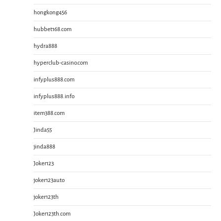
hongkong456
hubbet168.com
hydra888
hyperclub-casino.com
infyplus888.com
infyplus888.info
item388.com
Jinda55
jinda888
Joker123
joker123auto
joker123th
Joker123th.com