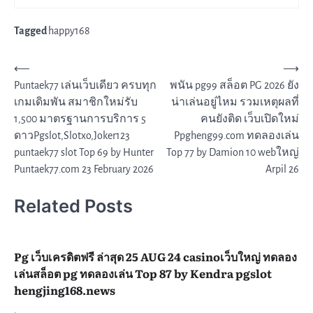
Tagged
happy168
แนะแนว
⟵
⟶
Puntaek77 เล่นเว็บเดียว ครบทุก
พนัน pg99 สล็อต PG 2026 ยัง
เรื่อง
เกมเดิมพัน สมาชิกใหม่รับ
น่าเล่นอยู่ไหม รวมเหตุผลที่
1,500 มาตรฐานการบริการ 5
คนยังติด เว็บเปิดใหม่
ดาวPgslot,Slotxo,Joker123
Ppgheng99.com ทดลองเล่น
puntaek77 slot Top 69 by Hunter
Top 77 by Damion 10 webใหญ่
Puntaek77.com 23 February 2026
Arpil 26
Related Posts
Pg เว็บเครดิตฟรี ล่าสุด 25 AUG 24 casinoเว็บใหญ่ ทดลอง
เล่นสล็อต pg ทดลองเล่น Top 87 by Kendra pgslot
hengjing168.news