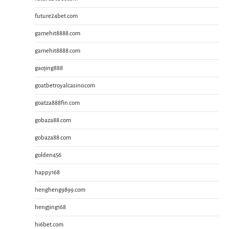
future24bet.com
gamehit8888.com
gamehit8888.com
gaojing888
goatbetroyalcasino.com
goatza888fin.com
gobaza88.com
gobaza88.com
golden456
happy168
hengheng9899.com
hengjing168
hi6bet.com