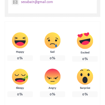
seoaba01@gmail.com
Happy
Sad
Excited
0
%
0
%
0
%
Sleepy
Angry
Surprise
0
%
0
%
0
%