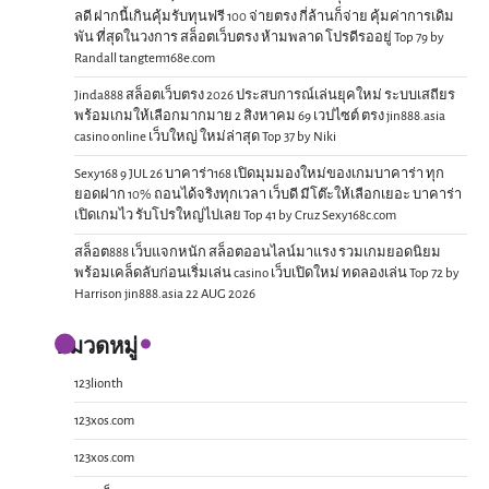
ลดี ฝากนี้เกินคุ้มรับทุนฟรี 100 จ่ายตรง กี่ล้านก็จ่าย คุ้มค่าการเดิม
พัน ที่สุดในวงการ สล็อตเว็บตรง ห้ามพลาด โปรดีรออยู่ Top 79 by
Randall tangtem168e.com
Jinda888 สล็อตเว็บตรง 2026 ประสบการณ์เล่นยุคใหม่ ระบบเสถียร
พร้อมเกมให้เลือกมากมาย 2 สิงหาคม 69 เวปไซต์ ตรง jin888.asia
casino online เว็บใหญ่ ใหม่ล่าสุด Top 37 by Niki
Sexy168 9 JUL 26 บาคาร่า168 เปิดมุมมองใหม่ของเกมบาคาร่า ทุก
ยอดฝาก 10% ถอนได้จริงทุกเวลา เว็บดี มีโต๊ะให้เลือกเยอะ บาคาร่า
เปิดเกมไว รับโปรใหญ่ไปเลย Top 41 by Cruz Sexy168c.com
สล็อต888 เว็บแจกหนัก สล็อตออนไลน์มาแรง รวมเกมยอดนิยม
พร้อมเคล็ดลับก่อนเริ่มเล่น casino เว็บเปิดใหม่ ทดลองเล่น Top 72 by
Harrison jin888.asia 22 AUG 2026
หมวดหมู่
123lionth
123xos.com
123xos.com