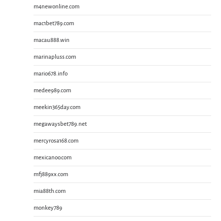
m4newonline.com
mac1bet789.com
macau888.win
marinapluss.com
mario678.info
medee989.com
meekin365day.com
megawaysbet789.net
mercyrosa168.com
mexicanoo.com
mfj889xx.com
mia88th.com
monkey789