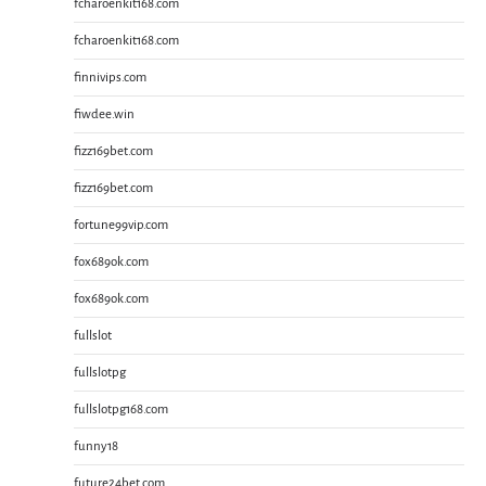
fcharoenkit168.com
fcharoenkit168.com
finnivips.com
fiwdee.win
fizz169bet.com
fizz169bet.com
fortune99vip.com
fox689ok.com
fox689ok.com
fullslot
fullslotpg
fullslotpg168.com
funny18
future24bet.com