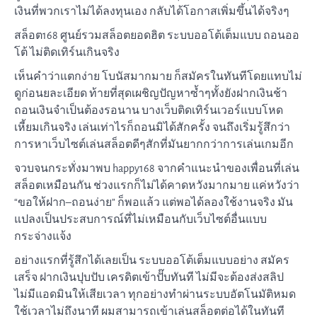
เงินที่พวกเราไม่ได้ลงทุนเอง กลับได้โอกาสเพิ่มขึ้นได้จริงๆ
สล็อต168 ศูนย์รวมสล็อตยอดฮิต ระบบออโต้เต็มแบบ ถอนออ
โต้ ไม่ติดเทิร์นเกินจริง
เห็นคำว่าแตกง่าย โบนัสมากมาย ก็สมัครในทันทีโดยแทบไม่
ดูก่อนยละเอียด ท้ายที่สุดเผชิญปัญหาซ้ำๆทั้งยังฝากเงินช้า
ถอนเงินจำเป็นต้องรอนาน บางเว็บติดเทิร์นเวอร์แบบโหด
เหี้ยมเกินจริง เล่นเท่าไรก็ถอนมิได้สักครั้ง จนถึงเริ่มรู้สึกว่า
การหาเว็บไซต์เล่นสล็อตดีๆสักที่มันยากกว่าการเล่นเกมอีก
จวบจนกระทั่งมาพบ happy168 จากคำแนะนำของเพื่อนที่เล่น
สล็อตเหมือนกัน ช่วงแรกก็ไม่ได้คาดหวังมากมาย แค่หวังว่า
“ขอให้ฝาก–ถอนง่าย” ก็พอแล้ว แต่พอได้ลองใช้งานจริง มัน
แปลงเป็นประสบการณ์ที่ไม่เหมือนกับเว็บไซต์อื่นแบบ
กระจ่างแจ้ง
อย่างแรกที่รู้สึกได้เลยเป็น ระบบออโต้เต็มแบบอย่าง สมัคร
เสร็จ ฝากเงินปุบปับ เครดิตเข้าปั๊บทันที ไม่มีจะต้องส่งสลิป
ไม่มีแอดมินให้เสียเวลา ทุกอย่างทำผ่านระบบอัตโนมัติหมด
ใช้เวลาไม่ถึงนาที ผมสามารถเข้าเล่นสล็อตต่อได้ในทันที