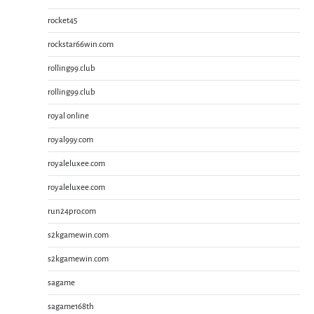
rocket45
rockstar66win.com
rolling99.club
rolling99.club
royal online
royal99y.com
royaleluxee.com
royaleluxee.com
run24pro.com
s2kgamewin.com
s2kgamewin.com
sagame
sagame168th