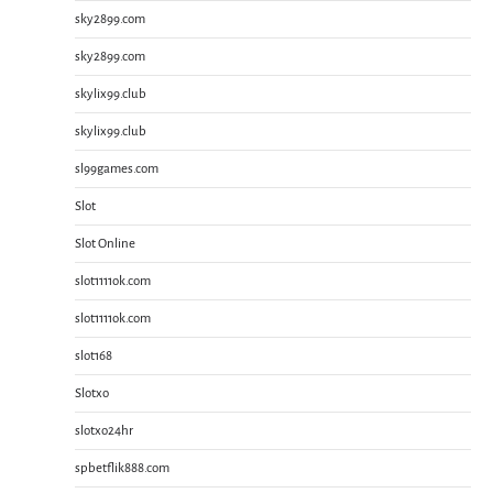
sky2899.com
sky2899.com
skylix99.club
skylix99.club
sl99games.com
Slot
Slot Online
slot1111ok.com
slot1111ok.com
slot168
Slotxo
slotxo24hr
spbetflik888.com