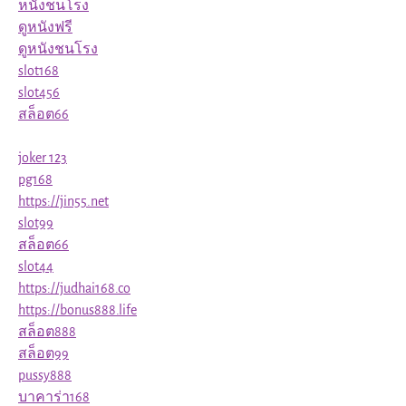
หนังชนโรง
ดูหนังฟรี
ดูหนังชนโรง
slot168
slot456
สล็อต66
joker 123
pg168
https://jin55.net
slot99
สล็อต66
slot44
https://judhai168.co
https://bonus888.life
สล็อต888
สล็อต99
pussy888
บาคาร่า168