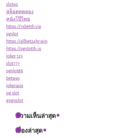
slotxo
สล็อตทดลอง
หนังโป๊ไทย
https://1xbetth.vip
pgslot
https://allbet24hr.win
https://pgslotth.io
joker 123
slot777
pgslot88
betway
jokerasia
pg slot
gogoslot
ความเห็นล่าสุด
เรื่องล่าสุด