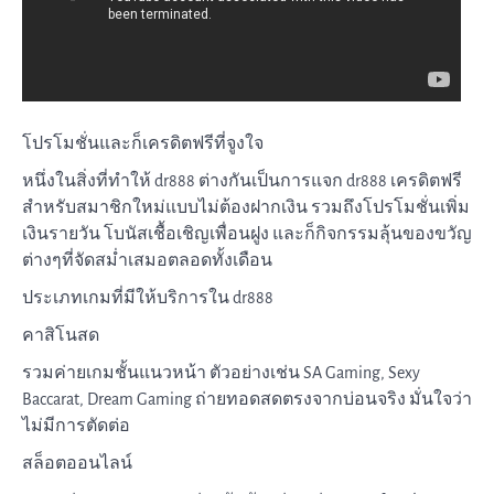
โปรโมชั่นและก็เครดิตฟรีที่จูงใจ
หนึ่งในสิ่งที่ทำให้ dr888 ต่างกันเป็นการแจก dr888 เครดิตฟรี
สำหรับสมาชิกใหม่แบบไม่ต้องฝากเงิน รวมถึงโปรโมชั่นเพิ่ม
เงินรายวัน โบนัสเชื้อเชิญเพื่อนฝูง และก็กิจกรรมลุ้นของขวัญ
ต่างๆที่จัดสม่ำเสมอตลอดทั้งเดือน
ประเภทเกมที่มีให้บริการใน dr888
คาสิโนสด
รวมค่ายเกมชั้นแนวหน้า ตัวอย่างเช่น SA Gaming, Sexy
Baccarat, Dream Gaming ถ่ายทอดสดตรงจากบ่อนจริง มั่นใจว่า
ไม่มีการตัดต่อ
สล็อตออนไลน์