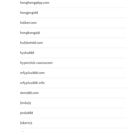
hengheng9899.com
hengjing168
hi6bet.com
hongkong456
hubbet168.com
hydra888
hyperclub-casino.com
infyplus888.com
infyplus888.info
item388.com
Jinda55
jinda888
Joker123