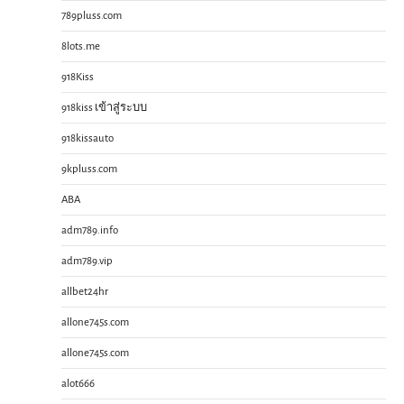
789pluss.com
8lots.me
918Kiss
918kiss เข้าสู่ระบบ
918kissauto
9kpluss.com
ABA
adm789.info
adm789.vip
allbet24hr
allone745s.com
allone745s.com
alot666