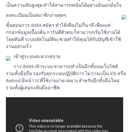
เป็นความลับสูงสุด ทำให้สามารถพนันได้อย่างมั่นอกมั่นใจ
ลงทะเบียนเป็นสมาชิกง่ายสุดๆ
ขั้นตอนการ dr888 สมัคร ทำได้เพียงไม่กี่นาที เพียงแค่
กรอกข้อมูลเบื้องต้น การันตีตัวตน ก็สามารถเริ่มใช้งานได้
โดยทันที ระบบอัตโนมัติจะช่วยทำให้คุณได้รับบัญชีเข้าใช้
งานอย่างเร็ว
เข้าสู่ระบบสะดวกสบาย
การ dr888 เข้าระบบ สามารถทำเป็นอีกทั้งบนเว็บไซต์
รวมทั้งมือถือ รองรับทุกระบบปฏิบัติการ ไม่ว่าจะเป็น iOS หรือ
Android มีหน้า UI ที่ใช้งานง่าย เหมาะสำหรับอีกทั้งมือใหม่
รวมทั้งผู้เล่นระดับมืออาชีพ