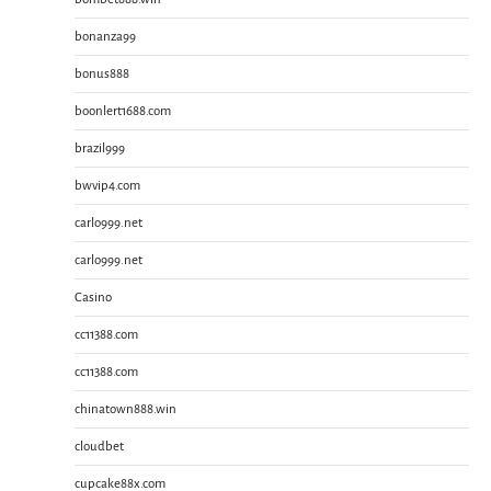
bonanza99
bonus888
boonlert1688.com
brazil999
bwvip4.com
carlo999.net
carlo999.net
Casino
cc11388.com
cc11388.com
chinatown888.win
cloudbet
cupcake88x.com