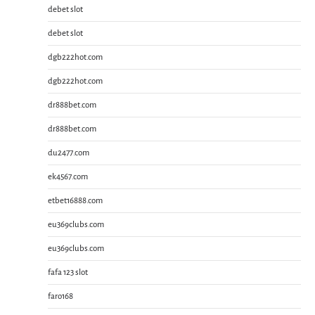
debet slot
debet slot
dgb222hot.com
dgb222hot.com
dr888bet.com
dr888bet.com
du2477.com
ek4567.com
etbet16888.com
eu369clubs.com
eu369clubs.com
fafa 123 slot
faro168