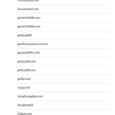
future24bet.com
future24bet.com
gamehit8888.com
gamehit8888.com
gaojing888
goatbetroyalcasino.com
goatza888fin.com
gobaza88.com
gobaza88.com
golden456
happy168
hengheng9899.com
hengjing168
hi6bet.com