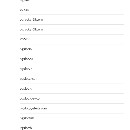
pgk44
pglucky168.com
pglucky168.com
PGSlot
pgslot168
pgslot718
pgslot77
pgslot77.com
pgslot99
pgslot9999.co
pgslot999bets.com
pgslotfish
Pgslotth