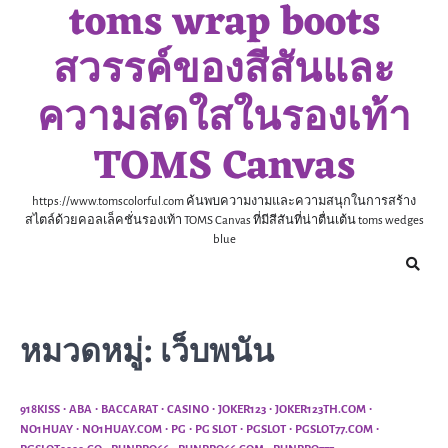
toms wrap boots
Skip
to
สวรรค์ของสีสันและ
content
ความสดใสในรองเท้า
TOMS Canvas
https://www.tomscolorful.com ค้นพบความงามและความสนุกในการสร้าง
สไตล์ด้วยคอลเล็คชั่นรองเท้า TOMS Canvas ที่มีสีสันที่น่าตื่นเต้น toms wedges
blue
หมวดหมู่:
เว็บพนัน
918KISS
ABA
BACCARAT
CASINO
JOKER123
JOKER123TH.COM
NO1HUAY
NO1HUAY.COM
PG
PG SLOT
PGSLOT
PGSLOT77.COM