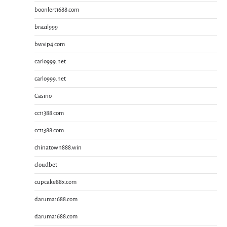
boonlert1688.com
brazil999
bwvip4.com
carlo999.net
carlo999.net
Casino
cc11388.com
cc11388.com
chinatown888.win
cloudbet
cupcake88x.com
daruma1688.com
daruma1688.com