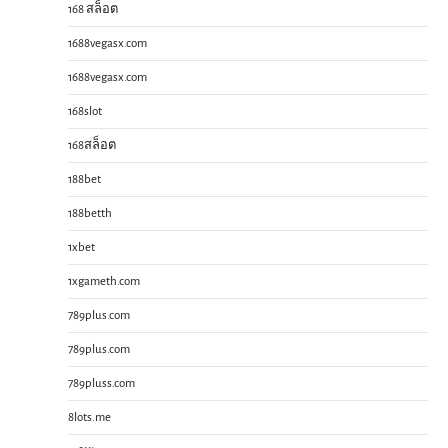
168 สล็อต
1688vegasx.com
1688vegasx.com
168slot
168สล็อต
188bet
188betth
1xbet
1xgameth.com
789plus.com
789plus.com
789pluss.com
8lots.me