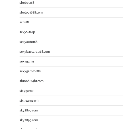
sbobet168
sbotop1688.com
scr888
sexy168vip
sexyauto168
sexybaccarat168.com
sexygame
sexygame1688
shinobi24hr.com
six9game
six9game.win
sky2899.com
sky2899.com