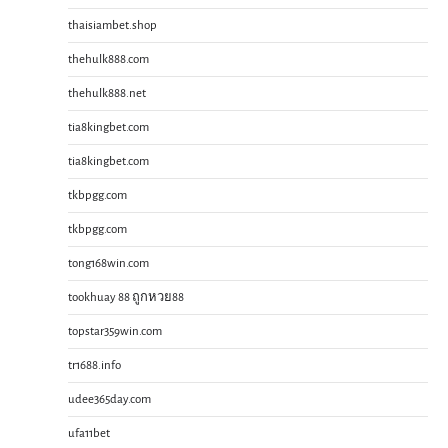
thaisiambet.shop
thehulk888.com
thehulk888.net
tia8kingbet.com
tia8kingbet.com
tkbpgg.com
tkbpgg.com
tong168win.com
tookhuay 88 ถูกหวย88
topstar359win.com
tr1688.info
udee365day.com
ufa11bet