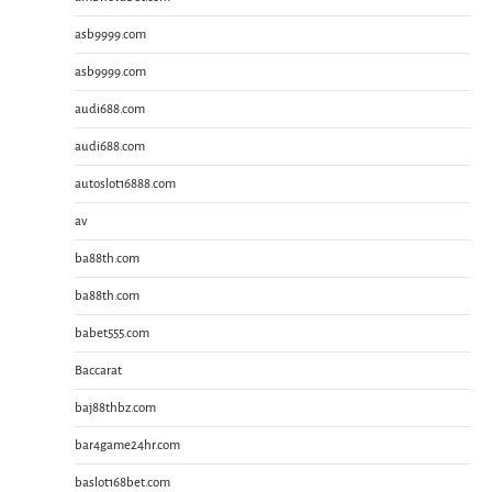
asb9999.com
asb9999.com
audi688.com
audi688.com
autoslot16888.com
av
ba88th.com
ba88th.com
babet555.com
Baccarat
baj88thbz.com
bar4game24hr.com
baslot168bet.com