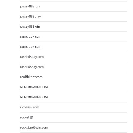
pussy888fun
pussy888play
pussy888win
ramclubx.com
ramclubx.com
rasri365day.com
rasri365day.com
realflikbet.com
RENO88WIN.COM
RENO88WIN.COM
rich8188.com
rocket45
rockstar66win.com