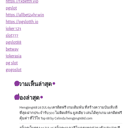
https://1xbetth.vip
pgslot
https://allbet24hr.win
https://pgslotth.io
joker 123
slot777
pgslot88
betway
jokerasia
pg slot
gogoslot
ความเห็นล่าสุด
เรื่องล่าสุด
Hengjing168 26 JUL 69 เครดิตฟรี เกมเดิมพัน ที่สร้างความบันเทิง ดี
ที่สุด ฝากประจำรับ 500 ไม่ติดเทิร์น ยูสเดียว เล่นได้ทุกเกม เครดิตฟรี
คุ้มค่า ที่ไว้ใจ Top 68 by Celinda hengjing168d.com