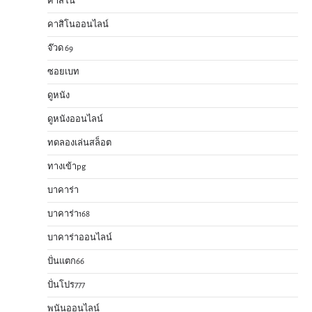
คาสิโน
คาสิโนออนไลน์
จ๊วด 69
ซอยเบท
ดูหนัง
ดูหนังออนไลน์
ทดลองเล่นสล็อต
ทางเข้าpg
บาคาร่า
บาคาร่า168
บาคาร่าออนไลน์
ปั่นแตก66
ปั่นโปร777
พนันออนไลน์