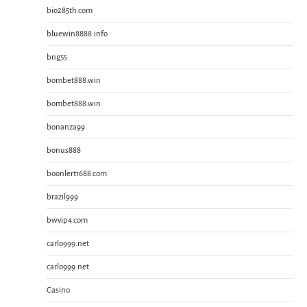
bio285th.com
bluewin8888.info
bng55
bombet888.win
bombet888.win
bonanza99
bonus888
boonlert1688.com
brazil999
bwvip4.com
carlo999.net
carlo999.net
Casino