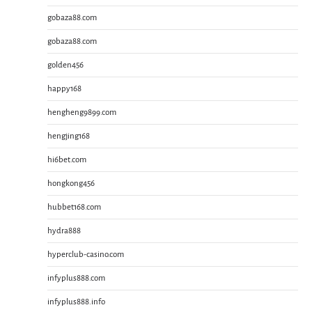
gobaza88.com
gobaza88.com
golden456
happy168
hengheng9899.com
hengjing168
hi6bet.com
hongkong456
hubbet168.com
hydra888
hyperclub-casino.com
infyplus888.com
infyplus888.info