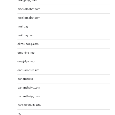
nextgen99.win
niseko168bet.com
niseko168bet.com
no1huay
no1huay.com
okcasino159.com
omg369.shop
omg369.shop
onesiamclub.site
panama888
pananthai99.com
pananthai99.com
paramax1688.info
PG