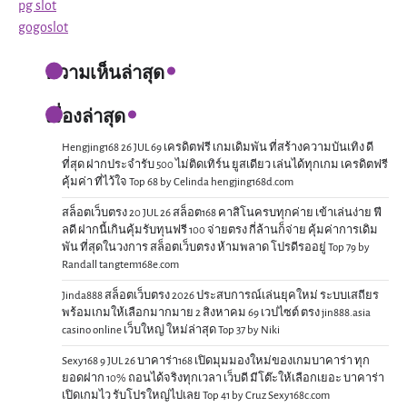
pg slot
gogoslot
ความเห็นล่าสุด
เรื่องล่าสุด
Hengjing168 26 JUL 69 เครดิตฟรี เกมเดิมพัน ที่สร้างความบันเทิง ดี
ที่สุด ฝากประจำรับ 500 ไม่ติดเทิร์น ยูสเดียว เล่นได้ทุกเกม เครดิตฟรี
คุ้มค่า ที่ไว้ใจ Top 68 by Celinda hengjing168d.com
สล็อตเว็บตรง 20 JUL 26 สล็อต168 คาสิโนครบทุกค่าย เข้าเล่นง่าย ฟี
ลดี ฝากนี้เกินคุ้มรับทุนฟรี 100 จ่ายตรง กี่ล้านก็จ่าย คุ้มค่าการเดิม
พัน ที่สุดในวงการ สล็อตเว็บตรง ห้ามพลาด โปรดีรออยู่ Top 79 by
Randall tangtem168e.com
Jinda888 สล็อตเว็บตรง 2026 ประสบการณ์เล่นยุคใหม่ ระบบเสถียร
พร้อมเกมให้เลือกมากมาย 2 สิงหาคม 69 เวปไซต์ ตรง jin888.asia
casino online เว็บใหญ่ ใหม่ล่าสุด Top 37 by Niki
Sexy168 9 JUL 26 บาคาร่า168 เปิดมุมมองใหม่ของเกมบาคาร่า ทุก
ยอดฝาก 10% ถอนได้จริงทุกเวลา เว็บดี มีโต๊ะให้เลือกเยอะ บาคาร่า
เปิดเกมไว รับโปรใหญ่ไปเลย Top 41 by Cruz Sexy168c.com