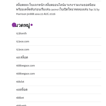
สล็อต888 เว็บแจกหนัก สล็อตออนไลน์มาแรง รวมเกมยอดนิยม
พร้อมเคล็ดลับก่อนเริ่มเล่น casino เว็บเปิดใหม่ ทดลองเล่น Top 72 by
Harrison jin888.asia 22 AUG 2026
หมวดหมู่
123lionth
123xos.com
123xos.com
168 สล็อต
1688vegasx.com
1688vegasx.com
168slot
168สล็อต
188bet
188betth