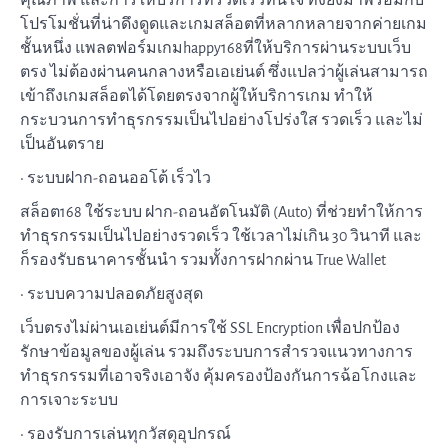
โปรโมชั่นที่น่าดึงดูดและเกมสล็อตที่หลากหลายจากค่ายเกม
ชั้นหนึ่ง แพลตฟอร์มเกมhappy168ที่ให้บริการผ่านระบบเว็บ
ตรง ไม่ต้องผ่านคนกลางหรือเอเย่นต์ ซึ่งแปลว่าผู้เล่นสามารถ
เข้าถึงเกมสล็อตได้โดยตรงจากผู้ให้บริการเกม ทำให้
กระบวนการทำธุรกรรมเป็นไปอย่างโปร่งใส รวดเร็ว และไม่
เป็นอันตราย
• ระบบฝาก-ถอนออโต้ เร็วไว
สล็อต168 ใช้ระบบ ฝาก-ถอนอัตโนมัติ (Auto) ที่ช่วยทำให้การ
ทำธุรกรรมเป็นไปอย่างรวดเร็ว ใช้เวลาไม่เกิน 30 วินาที และ
ก็รองรับธนาคารชั้นนำ รวมทั้งการฝากผ่าน True Wallet
• ระบบความปลอดภัยสูงสุด
เว็บตรงไม่ผ่านเอเย่นต์มีการใช้ SSL Encryption เพื่อปกป้อง
รักษาข้อมูลของผู้เล่น รวมถึงระบบการสำรวจแนวทางการ
ทำธุรกรรมที่เอาจริงเอาจัง คุ้มครองป้องกันการฉ้อโกงและ
การเจาะระบบ
• รองรับการเล่นทุกวัสดุอุปกรณ์