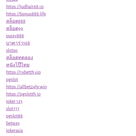
https://judhai168.co
https://bonus888.life
สล็อต888
สล็อต99
pussy888
บาคาร่า168
slotxo
สล็อตทดลอง
หนังโป๊ไทย
https://1xbetth.vip
pgslot
https://allbet24hr.win
https://pgslotth.io
joker 123
slot777
pgslot88
betway
jokerasia