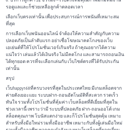
รอดูแลและก็ช่วยเหลือลูกค้าตลอดเวลา
เลือกเว็บตรงเท่านั้น เพื่อประสบการณ์การพนันที่เหมาะสม
ที่สุด
การเลือกเว็บพนันออนไลน์ จำต้องให้ความสำคัญกับความ
ปลอดภัยเป็นลำดับแรก อย่าเชื่อโฆษณาคดโกงของเว็บ
เอเย่นต์ที่ให้โปรโมชั่นเวอร์เกินจริง ถ้าคุณอยากได้ความ
แน่ใจว่า เล่นแล้วได้เงินจริง ไม่มีคดโกง และสามารถถอนเงิน
ได้ทุกยอด ควรที่จะเลือกเล่นกับ เว็บไซต์ตรงที่ได้รับประกัน
เท่านั้น
สรุป
เว็บhappy168ที่ครบวงจรที่สุดในประเทศไทย มีเกมสล็อตจาก
ค่ายดังเยอะแยะ ระบบฝาก-ถอนอัตโนมัติที่สะดวก รวดเร็ว
ทันใจ รวมทั้งโปรโมชั่นที่คุ้มค่า เว็บสล็อตที่ดีเยี่ยมที่สุดใน
ช่วงเวลานี้ เพราะว่ามี ระบบที่ปลอดภัย ฝาก-ถอนออโต้ เกม
สล็อตคุณภาพ โบนัสแตกง่าย และก็โปรโมชั่นสุดคุ้ม เหมาะ
สำหรับทั้งมือใหม่รวมทั้งมืออาชีพ เหมาะกับทั้งผู้เล่นมือใหม่
รวมทั้งมืออาชีพ หากคุณกำลังมองหาเว็บสล็อตที่ยอดเยี่ยม