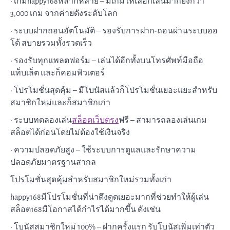
• เกมhappy168หลากหลาย – มีเกมให้เลือกเล่นมากยิ่งกว่า
3,000 เกม จากค่ายดังระดับโลก
• ระบบฝากถอนอัตโนมัติ – รองรับการฝาก-ถอนผ่านระบบออ
โต้ สบายรวมทั้งรวดเร็ว
• รองรับทุกแพลตฟอร์ม – เล่นได้อีกทั้งบนโทรศัพท์มือถือ
แท็บเล็ต และก็คอมพิวเตอร์
• โปรโมชั่นสุดคุ้ม – มีโบนัสแล้วก็โปรโมชั่นเยอะแยะสำหรับ
สมาชิกใหม่และก็สมาชิกเก่า
• ระบบทดลองเล่น
สล็อตเว็บตรง
ฟรี – สามารถลองเล่นเกม
สล็อตได้ก่อนโดยไม่ต้องใช้เงินจริง
• ความปลอดภัยสูง – ใช้ระบบการดูแลและรักษาความ
ปลอดภัยมาตรฐานสากล
โปรโมชั่นสุดคุ้มสำหรับสมาชิกใหม่รวมทั้งเก่า
happy168มีโปรโมชั่นที่น่าดึงดูดเยอะมากที่ช่วยทำให้ผู้เล่น
สล็อต168มีโอกาสได้กำไรได้มากขึ้น ดังเช่น
• โบนัสสมาชิกใหม่ 100% – ฝากครั้งแรก รับโบนัสเพิ่มเท่าตัว