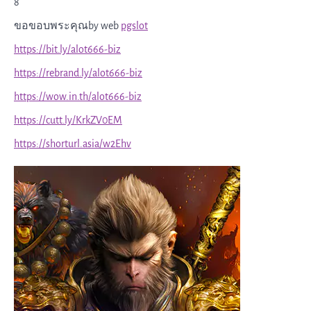
8
ขอขอบพระคุณby web
pgslot
https://bit.ly/alot666-biz
https://rebrand.ly/alot666-biz
https://wow.in.th/alot666-biz
https://cutt.ly/KrkZV0EM
https://shorturl.asia/w2Ehv