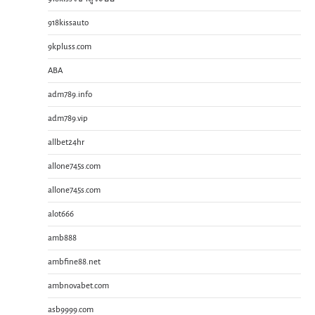
918kissauto
9kpluss.com
ABA
adm789.info
adm789.vip
allbet24hr
allone745s.com
allone745s.com
alot666
amb888
ambfine88.net
ambnovabet.com
asb9999.com