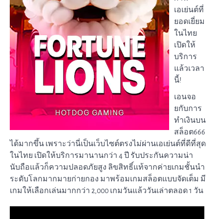
เอเย่นต์ที่
ยอดเยี่ยม
ในไทย
เปิดให้
บริการ
แล้วเวลา
นี้!
เอนจอ
ยกับการ
ทำเงินบน
สล็อต666
ได้มากขึ้น เพราะว่านี่เป็นเว็บไซต์ตรงไม่ผ่านเอเย่นต์ที่ดีที่สุด
ในไทย เปิดให้บริการมานานกว่า 4 ปี รับประกันความน่า
นับถือแล้วก็ความปลอดภัยสูง ลิขสิทธิ์แท้จากค่ายเกมชั้นนำ
ระดับโลกมากมายก่ายกอง มาพร้อมเกมสล็อตแบบจัดเต็ม มี
เกมให้เลือกเล่นมากกว่า 2,000 เกมวันแล้ววันเล่าตลอด 1 วัน