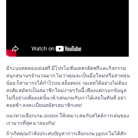
มีระบบทดลองเล่นฟรี มีโปรโมชั่นเคตรดิตฟรีและกิจกรรม
สนุกสนานๆจำนวนมาก ไม่ว่าคุณจะเป็นมือใหม่หรือสายทุน
น้อย ก็สามารถได้กำไรบน สล็อต666 วอเลทได้อย่างไม่ต้อง
สงสัย สมัครเป็นสมาชิกใหม่ง่ายๆวันนี้ เพียงแต่กรอกข้อมูล
ไม่กี่อย่างเพียงแค่นั้น เข้าเล่นเกมกับเราได้เลยในทันที อย่า
คอยช้า ลงทะเบียนสมัครสมาชิกเลย!
แนวทางเลือกเกม alot666 ให้เหมาะสมกับสไตล์การเล่นของ
เรามากที่สุด มาลองกัน!
ถ้าเกิดคุณกำลังประสบปัญหาการเลือกเกม pgslot ไม่ได้สัก