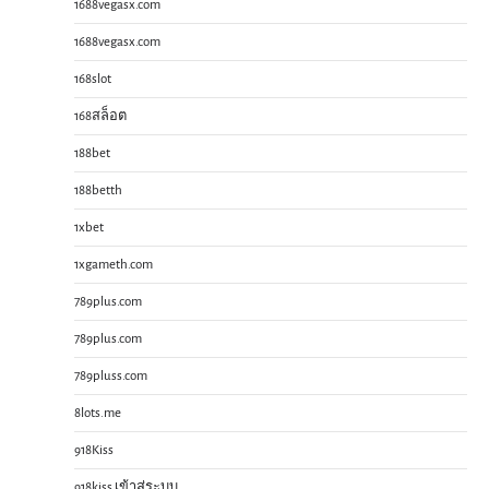
1688vegasx.com
1688vegasx.com
168slot
168สล็อต
188bet
188betth
1xbet
1xgameth.com
789plus.com
789plus.com
789pluss.com
8lots.me
918Kiss
918kiss เข้าสู่ระบบ