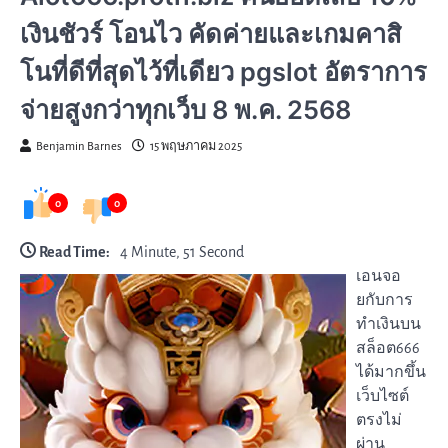
เงินชัวร์ โอนไว คัดค่ายและเกมคาสิ
โนที่ดีที่สุดไว้ที่เดียว pgslot อัตราการ
จ่ายสูงกว่าทุกเว็บ 8 พ.ค. 2568
Benjamin Barnes
15 พฤษภาคม 2025
0
0
Read Time:
4 Minute, 51 Second
เอนจอ
ยกับการ
ทำเงินบน
สล็อต666
ได้มากขึ้น
เว็บไซต์
ตรงไม่
ผ่าน