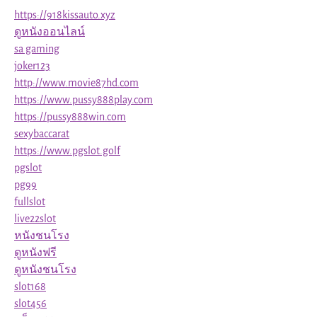
https://918kissauto.xyz
ดูหนังออนไลน์
sa gaming
joker123
http://www.movie87hd.com
https://www.pussy888play.com
https://pussy888win.com
sexybaccarat
https://www.pgslot.golf
pgslot
pg99
fullslot
live22slot
หนังชนโรง
ดูหนังฟรี
ดูหนังชนโรง
slot168
slot456