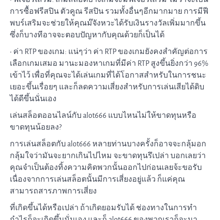
การซื้อฟรีสปิน ตัวคูณ รีสปิน รวมทั้งอื่นๆอีกมากมาย การมีฟี
พบร์เสริมจะช่วยให้คุณม๊จังหวะได้รับเงินรางวัลเพิ่มมากขึ้น
ซึ่งก็บางทีอาจจะตอบปัญหากับคุณด้วยก็เป็นได้
• ค่า RTP ของเกม: แน่ๆว่า ค่า RTP ของเกมยังคงสำคัญต่อการ
เลือกเกมเสมอ มานะมองหาเกมที่มีค่า RTP สูงขึ้นยิ่งกว่า 96%
เข้าไว้ เพื่อที่คุณจะได้เล่นเกมที่ได้โอกาสสำหรับในการชนะ
เยอะขึ้นเรื่อยๆ และก็ลดความเสี่ยงสำหรับการเล่นเสียได้ดิบ
ได้ดีขึ้นนั่นเอง
เล่นสล็อตออนไลน์กับ alot666 แบบไหนไม่ให้ขาดทุนหรือ
ขาดทุนน้อยลง?
การเล่นสล็อตกับ alot666 หลายท่านบางครั้งก็อาจจะกลุ้มอก
กลุ้มใจว่ามันจะยากเกินไปไหม จะขาดทุนรึเปล่า บอกเลยว่า
คุณจำเป็นต้องทิ้งความคิดพวกนั้นออกไปก่อนเลยจ้ะขอรับ
เนื่องจากการเล่นสล็อตนั้นมีการเสี่ยงอยู่แล้ว ก็แค่คุณ
สามารถสารภาพการเสี่ยง
ที่เกิดขึ้นได้หรือเปล่า ถ้าเกิดยอมรับได้ ช่องทางในการทำ
กำไรก็จะเกิดขึ้นนั่นเอง และก็ alot666 ของพวกเราก็จะมา