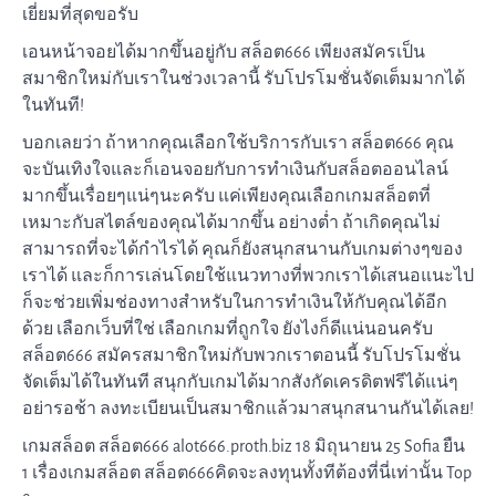
เยี่ยมที่สุดขอรับ
เอนหน้าจอยได้มากขึ้นอยู่กับ สล็อต666 เพียงสมัครเป็น
สมาชิกใหม่กับเราในช่วงเวลานี้ รับโปรโมชั่นจัดเต็มมากได้
ในทันที!
บอกเลยว่า ถ้าหากคุณเลือกใช้บริการกับเรา สล็อต666 คุณ
จะบันเทิงใจและก็เอนจอยกับการทำเงินกับสล็อตออนไลน์
มากขึ้นเรื่อยๆแน่ๆนะครับ แค่เพียงคุณเลือกเกมสล็อตที่
เหมาะกับสไตล์ของคุณได้มากขึ้น อย่างต่ำ ถ้าเกิดคุณไม่
สามารถที่จะได้กำไรได้ คุณก็ยังสนุกสนานกับเกมต่างๆของ
เราได้ และก็การเล่นโดยใช้แนวทางที่พวกเราได้เสนอแนะไป
ก็จะช่วยเพิ่มช่องทางสำหรับในการทำเงินให้กับคุณได้อีก
ด้วย เลือกเว็บที่ใช่ เลือกเกมที่ถูกใจ ยังไงก็ดีแน่นอนครับ
สล็อต666 สมัครสมาชิกใหม่กับพวกเราตอนนี้ รับโปรโมชั่น
จัดเต็มได้ในทันที สนุกกับเกมได้มากสังกัดเครดิตฟรีได้แน่ๆ
อย่ารอช้า ลงทะเบียนเป็นสมาชิกแล้วมาสนุกสนานกันได้เลย!
เกมสล็อต สล็อต666 alot666.proth.biz 18 มิถุนายน 25 Sofia ยืน
1 เรื่องเกมสล็อต สล็อต666คิดจะลงทุนทั้งทีต้องที่นี่เท่านั้น Top