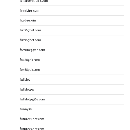
fcharoenkit168.com
finnivips.com
fiwdee.win
fizz169bet.com
fizz169bet.com
fortune99vip.com
fox689ok.com
fox689ok.com
fullslot
fullslotpg
fullslotpg168.com
funny18
future24bet.com
future24bet.com