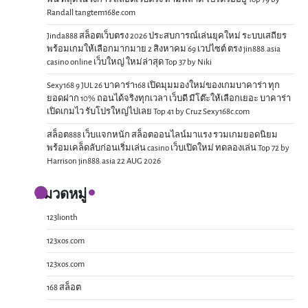
Randall tangtem168e.com
Jinda888 สล็อตเว็บตรง 2026 ประสบการณ์เล่นยุคใหม่ ระบบเสถียร
พร้อมเกมให้เลือกมากมาย 2 สิงหาคม 69 เวปไซต์ ตรง jin888.asia
casino online เว็บใหญ่ ใหม่ล่าสุด Top 37 by Niki
Sexy168 9 JUL 26 บาคาร่า168 เปิดมุมมองใหม่ของเกมบาคาร่า ทุก
ยอดฝาก 10% ถอนได้จริงทุกเวลา เว็บดี มีโต๊ะให้เลือกเยอะ บาคาร่า
เปิดเกมไว รับโปรใหญ่ไปเลย Top 41 by Cruz Sexy168c.com
สล็อต888 เว็บแจกหนัก สล็อตออนไลน์มาแรง รวมเกมยอดนิยม
พร้อมเคล็ดลับก่อนเริ่มเล่น casino เว็บเปิดใหม่ ทดลองเล่น Top 72 by
Harrison jin888.asia 22 AUG 2026
หมวดหมู่
123lionth
123xos.com
123xos.com
168 สล็อต