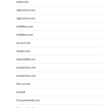
debet slot
dgb222hot.com
dgb222hot.com
dr888bet.com
dr888bet.com
du2477.com
ek4567.com
etbet16888.com
eu369clubs.com
eu369clubs.com
fafa 123 slot
faro168
fcharoenkit168.com