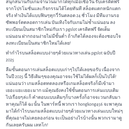
สนุกสนานกับเกมจำนวนมากได้ทุกเมื่อเชื่อวัน รับเครดิตฟรี
จากโปรโมชั่นและกิจกรรมได้โดยทันที สล็อตแตกหนักแตก
จริง ทำเงินได้แบบฟินๆทุกวี่วันตลอด 24 ชั่วโมง มีทีมงานรอ
ซัพพอร์ตตลอดการเล่น บันเทิงใจกับเกมไม่ซ้ำแน่นอน ลง
ทะเบียนเป็นสมาชิกใหม่กับเรา pgslot เครดิตฟรี จัดเต็ม
แน่นอน ฝากถอนง่ายไม่มีขั้นต่ำ ถ้าเกิดได้ลองจะต้องชอบใจ
ลงทะเบียนเป็นสมาชิกใหม่ได้เลย!
ทำกำไรบนสล็อตแบบง่ายๆด้วยแนวทางเล่น pgslot ฉบับปี
2025
ลืมขั้นตอนการเล่นสล็อตแบบเก่าๆไปได้เลยขอรับ เนื่องจาก
ในปี 2025 นี้ วิธีเดิมๆของคุณอาจจะใช้ไม่ได้ผลก็เป็นไปได้!
แน่นอนว่า เกมสล็อตทดลองหรือเกมสล็อตจริงก็มีเข้ามา
เยอะแยะเยอะมาก แม้คุณยังคงใช้ขั้นตอนการเล่นแบบเดิม
ไปเรื่อยๆล่ะก็ คำตอบแบบเดิมๆก็บางครั้งก็อาจจะวนกลับมา
หาคุณก็ได้ ฉะนั้น ในพาร์ทนี้ พวกเรา hongkong456 จะพาคุณ
มาได้กำไรบนเกมสล็อตแบบง่ายๆด้วยแนวทางเล่นแบบใหม่ๆ
ที่คุณอาจไม่เคยลองก่อน จะเป็นอย่างไรบ้างนั้น พวกเรามาดู
กันเลยครับผม เลทโก!