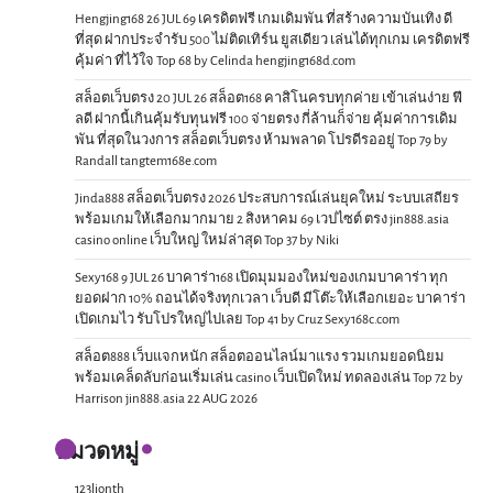
Hengjing168 26 JUL 69 เครดิตฟรี เกมเดิมพัน ที่สร้างความบันเทิง ดี
ที่สุด ฝากประจำรับ 500 ไม่ติดเทิร์น ยูสเดียว เล่นได้ทุกเกม เครดิตฟรี
คุ้มค่า ที่ไว้ใจ Top 68 by Celinda hengjing168d.com
สล็อตเว็บตรง 20 JUL 26 สล็อต168 คาสิโนครบทุกค่าย เข้าเล่นง่าย ฟี
ลดี ฝากนี้เกินคุ้มรับทุนฟรี 100 จ่ายตรง กี่ล้านก็จ่าย คุ้มค่าการเดิม
พัน ที่สุดในวงการ สล็อตเว็บตรง ห้ามพลาด โปรดีรออยู่ Top 79 by
Randall tangtem168e.com
Jinda888 สล็อตเว็บตรง 2026 ประสบการณ์เล่นยุคใหม่ ระบบเสถียร
พร้อมเกมให้เลือกมากมาย 2 สิงหาคม 69 เวปไซต์ ตรง jin888.asia
casino online เว็บใหญ่ ใหม่ล่าสุด Top 37 by Niki
Sexy168 9 JUL 26 บาคาร่า168 เปิดมุมมองใหม่ของเกมบาคาร่า ทุก
ยอดฝาก 10% ถอนได้จริงทุกเวลา เว็บดี มีโต๊ะให้เลือกเยอะ บาคาร่า
เปิดเกมไว รับโปรใหญ่ไปเลย Top 41 by Cruz Sexy168c.com
สล็อต888 เว็บแจกหนัก สล็อตออนไลน์มาแรง รวมเกมยอดนิยม
พร้อมเคล็ดลับก่อนเริ่มเล่น casino เว็บเปิดใหม่ ทดลองเล่น Top 72 by
Harrison jin888.asia 22 AUG 2026
หมวดหมู่
123lionth