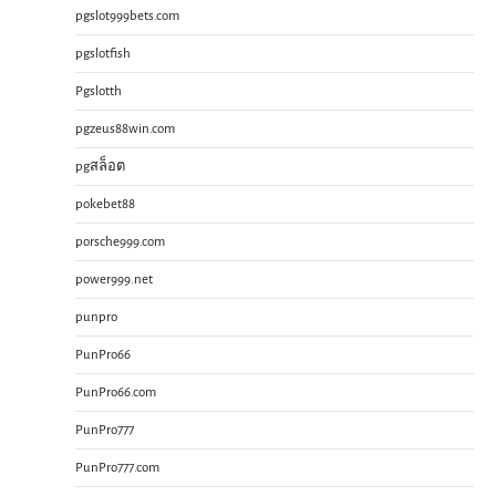
pgslot999bets.com
pgslotfish
Pgslotth
pgzeus88win.com
pgสล็อต
pokebet88
porsche999.com
power999.net
punpro
PunPro66
PunPro66.com
PunPro777
PunPro777.com