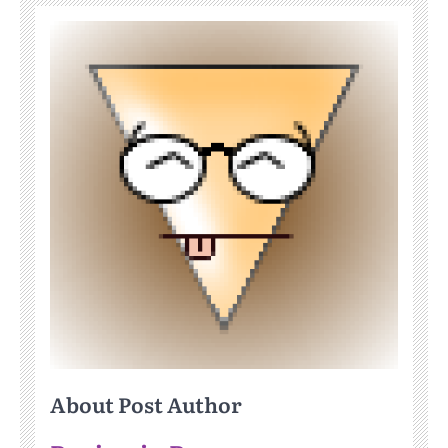
About Post Author