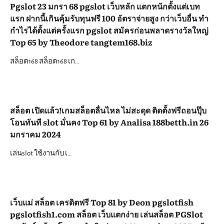
Pgslot 23 มกรา 68 pgslot เว็บหลัก แตกหนักตั้งแต่เบท
แรก ฝากนี้เกินคุ้มรับทุนฟรี 100 อัตราจ่ายสูง กว่าเว็บอื่น ทำ
กำไรได้ตั้งแต่ครั้งแรก pgslot สมัครก่อนพลาดรางวัลใหญ่
Top 65 by Theodore tangtem168.biz
สล็อต168 สล็อต168 เก…
สล็อต เปิดแล้ว!เกมสล็อตลื่นไหล ไม่สะดุด ติดตั้งฟรีถอนปุ๊บ
โอนทันที slot มั่นคง Top 61 by Analisa 188betth.in 26
มกราคม 2024
เล่นslot ใช้งานกับ เ…
เว็บแม่ สล็อต เครดิตฟรี Top 81 by Deon pgslotfish
pgslotfish1.com สล็อต เว็บแตกง่าย เล่นสล็อต PGSlot