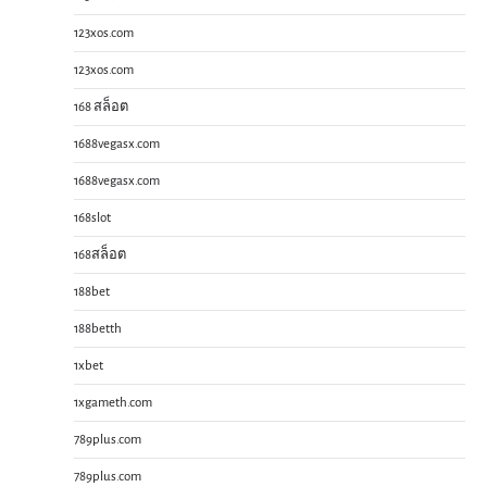
123xos.com
123xos.com
168 สล็อต
1688vegasx.com
1688vegasx.com
168slot
168สล็อต
188bet
188betth
1xbet
1xgameth.com
789plus.com
789plus.com