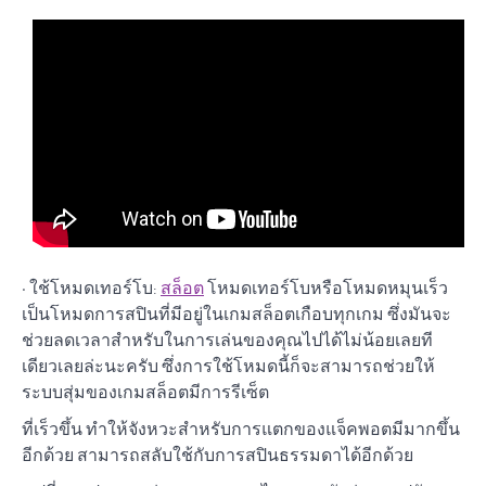
• ใช้โหมดเทอร์โบ:
สล็อต
โหมดเทอร์โบหรือโหมดหมุนเร็ว
เป็นโหมดการสปินที่มีอยู่ในเกมสล็อตเกือบทุกเกม ซึ่งมันจะ
ช่วยลดเวลาสำหรับในการเล่นของคุณไปได้ไม่น้อยเลยที
เดียวเลยล่ะนะครับ ซึ่งการใช้โหมดนี้ก็จะสามารถช่วยให้
ระบบสุ่มของเกมสล็อตมีการรีเซ็ต
ที่เร็วขึ้น ทำให้จังหวะสำหรับการแตกของแจ็คพอตมีมากขึ้น
อีกด้วย สามารถสลับใช้กับการสปินธรรมดาได้อีกด้วย