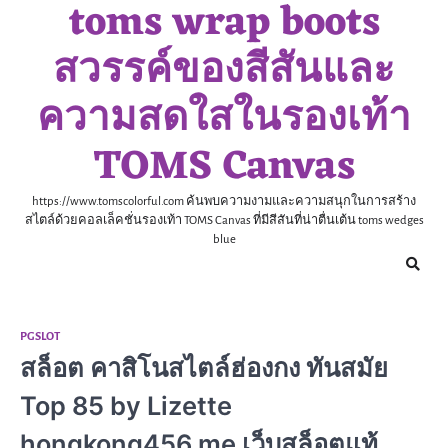
toms wrap boots
Skip
to
สวรรค์ของสีสันและ
content
ความสดใสในรองเท้า
TOMS Canvas
https://www.tomscolorful.com ค้นพบความงามและความสนุกในการสร้าง
สไตล์ด้วยคอลเล็คชั่นรองเท้า TOMS Canvas ที่มีสีสันที่น่าตื่นเต้น toms wedges
blue
PGSLOT
สล็อต คาสิโนสไตล์ฮ่องกง ทันสมัย
Top 85 by Lizette
hongkong456.me เว็บสล็อตแท้