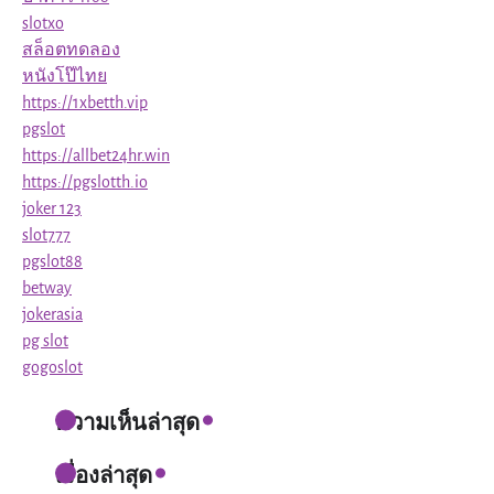
slotxo
สล็อตทดลอง
หนังโป๊ไทย
https://1xbetth.vip
pgslot
https://allbet24hr.win
https://pgslotth.io
joker 123
slot777
pgslot88
betway
jokerasia
pg slot
gogoslot
ความเห็นล่าสุด
เรื่องล่าสุด