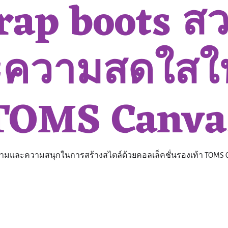
rap boots สว
ะความสดใสใ
TOMS Canva
มและความสนุกในการสร้างสไตล์ด้วยคอลเล็คชั่นรองเท้า TOMS Canvas 