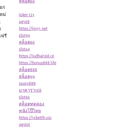
สล็อต66
ือก
ใหม่
joker 123
pg168
8
https://jin55.net
า
slot99
ตฟรี
สล็อต66
slot44
https://judhai168.co
https://bonus888.life
สล็อต888
สล็อต99
pussy888
บาคาร่า168
slotxo
สล็อตทดลอง
หนังโป๊ไทย
https://1xbetth.vip
pgslot