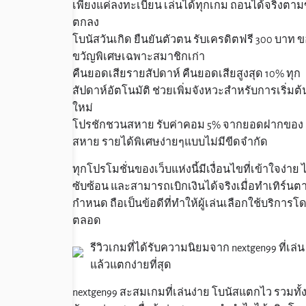
เพียงแค่ลงทะเบียน เล่นได้ทุกเกม ถอนได้จริงตาม
ตกลง
โบนัสวันเกิด ยืนยันตัวตน รับเครดิตฟรี 300 บาท 
ขวัญพิเศษเฉพาะสมาชิกเก่า
คืนยอดเสียรายสัปดาห์ คืนยอดเสียสูงสุด 10% ทุก
สัปดาห์อัตโนมัติ ช่วยเพิ่มจังหวะสำหรับการเริ่มต้
ใหม่
โปรชักชวนสหาย รับค่าคอม 5% จากยอดฝากของ
สหาย รายได้พิเศษง่ายๆแบบไม่มีขีดจำกัด
ทุกโปรโมชั่นของเว็บแห่งนี้มีเงื่อนไขที่เข้าใจง่าย ไ
ซับซ้อน และสามารถเบิกเงินได้จริงเมื่อทำเทิร์นตา
กำหนด ถือเป็นข้อดีที่ทำให้ผู้เล่นเลือกใช้บริการโ
ตลอด
รีวิวเกมที่ได้รับความนิยมจาก nextgen99 ที่เล่น
แล้วแตกง่ายที่สุด
nextgen99 สะสมเกมที่เล่นง่าย โบนัสแตกไว รวมทั้ง