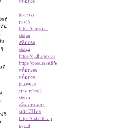
ง
สล็อต66
joker 123
ไซต์
pg168
ดทัน
https://jin55.net
ม
slot99
่น
สล็อต66
กๆ
slot44
https://judhai168.co
https://bonus888.life
ที่
สล็อต888
สล็อต99
pussy888
บาคาร่า168
ง
slotxo
ม
สล็อตทดลอง
หนังโป๊ไทย
ฟรี
https://1xbetth.vip
อ
pgslot