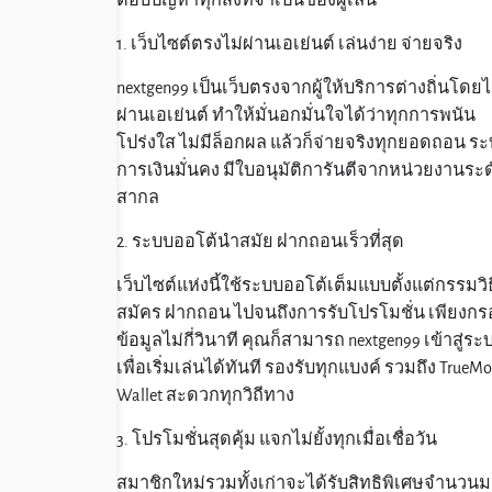
ตอบปัญหาทุกสิ่งที่จำเป็นของผู้เล่น
1. เว็บไซต์ตรงไม่ผ่านเอเย่นต์ เล่นง่าย จ่ายจริง
nextgen99 เป็นเว็บตรงจากผู้ให้บริการต่างถิ่นโดยไ
ผ่านเอเย่นต์ ทำให้มั่นอกมั่นใจได้ว่าทุกการพนัน
โปร่งใส ไม่มีล็อกผล แล้วก็จ่ายจริงทุกยอดถอน ร
การเงินมั่นคง มีใบอนุมัติการันตีจากหน่วยงานระด
สากล
2. ระบบออโต้นำสมัย ฝากถอนเร็วที่สุด
เว็บไซต์แห่งนี้ใช้ระบบออโต้เต็มแบบตั้งแต่กรรมวิธ
สมัคร ฝากถอน ไปจนถึงการรับโปรโมชั่น เพียงก
ข้อมูลไม่กี่วินาที คุณก็สามารถ nextgen99 เข้าสู่ระ
เพื่อเริ่มเล่นได้ทันที รองรับทุกแบงค์ รวมถึง TrueM
Wallet สะดวกทุกวิถีทาง
3. โปรโมชั่นสุดคุ้ม แจกไม่ยั้งทุกเมื่อเชื่อวัน
สมาชิกใหม่รวมทั้งเก่าจะได้รับสิทธิพิเศษจำนวน