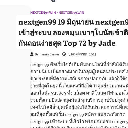
NEXTGEN99.WIN
NEXTGEN99.WIN
nextgen99 19 มิถุนายน nextgen
เข้าสู่ระบบ ลองหมุนเบาๆโบนัสเข้าต
กันถอนง่ายสุด Top 72 by Jade
Benjamin Barnes
19 พฤศจิกายน 2025
nextgen99 คือเว็บไซต์เดิมพันออนไลน์ที่กำลังได้รับ
ความนิยมเป็นอย่างมากในกลุ่มผู้เล่นคนประเทศ
ด้วยระบบที่มีความเสถียรภาพ ปลอดภัย แล้วก็ใช้
ง่ายที่สุดในยุคนี้ เว็บแห่งนี้ถือได้ว่าศูนย์รวมเกมพน
ออนไลน์ครบวงจร ทั้ง สล็อต คาสิโนสด กีฬาออนไ
รวมทั้งเกมยิงปลาสุดมันส์ ทุกบริการถูกปรับปรุงด้
เทคโนโลยีล้ำยุคเพื่อผู้เล่นได้รับประสบการณ์ที่เ
สมที่สุดตั้งแต่เริ่ม nextgen99 สมัคร จนกระทั่งการ
nextgen99 เข้าระบบ ที่เร็วไว พร้อมกับมอบ nextgen