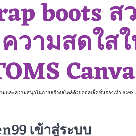
rap boots สว
ะความสดใสใ
TOMS Canva
มและความสนุกในการสร้างสไตล์ด้วยคอลเล็คชั่นรองเท้า TOMS Canvas 
n99 เข้าสู่ระบบ