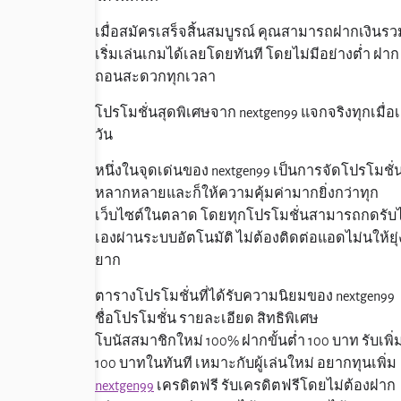
เมื่อสมัครเสร็จสิ้นสมบูรณ์ คุณสามารถฝากเงินรวม
เริ่มเล่นเกมได้เลยโดยทันที โดยไม่มีอย่างต่ำ ฝาก
ถอนสะดวกทุกเวลา
โปรโมชั่นสุดพิเศษจาก nextgen99 แจกจริงทุกเมื่อเช
วัน
หนึ่งในจุดเด่นของ nextgen99 เป็นการจัดโปรโมชั่นท
หลากหลายและก็ให้ความคุ้มค่ามากยิ่งกว่าทุก
เว็บไซต์ในตลาด โดยทุกโปรโมชั่นสามารถกดรับไ
เองผ่านระบบอัตโนมัติ ไม่ต้องติดต่อแอดไม่นให้ยุ่
ยาก
ตารางโปรโมชั่นที่ได้รับความนิยมของ nextgen99
ชื่อโปรโมชั่น รายละเอียด สิทธิพิเศษ
โบนัสสมาชิกใหม่ 100% ฝากขั้นต่ำ 100 บาท รับเพิ่
100 บาทในทันที เหมาะกับผู้เล่นใหม่ อยากทุนเพิ่ม
nextgen99
เครดิตฟรี รับเครดิตฟรีโดยไม่ต้องฝาก