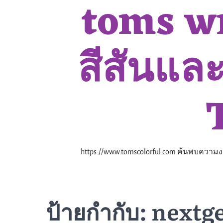
toms w
Skip
to
content
สีสันแล
https://www.tomscolorful.com ค้นพบความงา
ป้ายกำกับ:
nextge