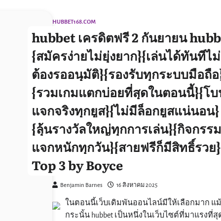
HUBBET168.COM
hubbet เครดิตฟรี 2 กันยายน hubb
{สมัครง่ายไม่ยุ่งยาก}{เล่นได้ทันทีไม่
ต้องรออนุมัติ}{รองรับทุกระบบมือถือ
{รวมเกมแตกบ่อยที่สุดในตอนนี้}{โบ
แจกจริงทุกยูส}{ไม่มีล็อกยูสแน่นอน}
{ลุ้นรางวัลใหญ่ทุกการเล่น}{กิจกรร
แจกหนักทุกวัน}{สายฟรีก็มีสิทธิ์รวย}
Top 3 by Boyce
Benjamin Barnes
16 สิงหาคม 2025
ในตอนนี้เว็บเดิมพันออนไลน์มีให้เลือกมาก แม
กระนั้น hubbet เป็นหนึ่งในเว็บไซต์ที่มาแรงที่สุ