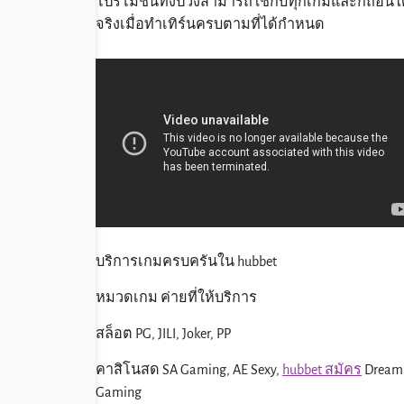
โปรโมชั่นทั้งปวงสามารถใช้กับทุกเกมและก็ถอนไ
จริงเมื่อทำเทิร์นครบตามที่ได้กำหนด
บริการเกมครบครันใน hubbet
หมวดเกม ค่ายที่ให้บริการ
สล็อต PG, JILI, Joker, PP
คาสิโนสด SA Gaming, AE Sexy,
hubbet สมัคร
Dream
Gaming