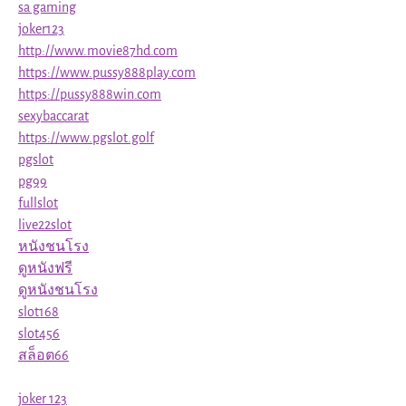
sa gaming
joker123
http://www.movie87hd.com
https://www.pussy888play.com
https://pussy888win.com
sexybaccarat
https://www.pgslot.golf
pgslot
pg99
fullslot
live22slot
หนังชนโรง
ดูหนังฟรี
ดูหนังชนโรง
slot168
slot456
สล็อต66
joker 123