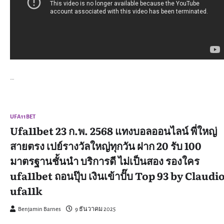
…
UFA11BET
Ufa11bet 23 ก.พ. 2568 แทงบอลออนไลน์ พี่ใหญ่
สายตรง เปย์รางวัลใหญ่ทุกวัน ฝาก 20 รับ 100
มาตรฐานชั้นนำ บริการดี ไม่เป็นสอง รองใคร
ufa11bet ถอนปุ๊บ เงินเข้าปั๊บ Top 93 by Claudi
ufa11k
Benjamin Barnes
9 ธันวาคม 2025