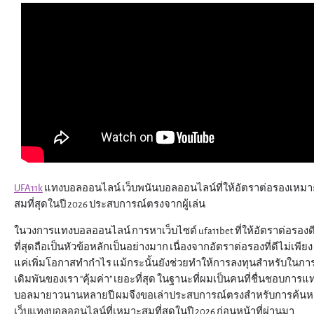
UFA11k
แทงบอลออนไลน์ เว็บพนันบอลออนไลน์ที่ให้อัตราต่อรองเหมา
สมที่สุดในปี 2026 ประสบการณ์ตรงจากผู้เล่น
ในวงการแทงบอลออนไลน์ การหาเว็บไซต์ ufa11bet ที่ให้อัตราต่อรองด
ที่สุดถือเป็นหัวข้อหลักเป็นอย่างมาก เนื่องจากอัตราต่อรองที่ดีไม่เพียง
แค่เพิ่มโอกาสทำกำไร แม้กระนั้นยังช่วยทำให้การลงทุนสำหรับในกา
เดิมพันของเรา “คุ้มค่า” เยอะที่สุด ในฐานะที่ผมเป็นคนที่ชื่นชอบการแ
บอลมายาวนานหลายปี ผมจึงขอเล่าประสบการณ์ตรงสำหรับการค้นห
เว็บแทงบอลออนไลน์ที่เหมาะสมที่สุดในปี 2026 ก่อนหน้าที่ผ่านมา