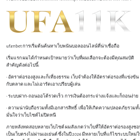
ufa11bet การเริ่มต้นค้นหาเว็บพนันบอลออนไลน์ที่น่าเชื่อถือ
เริ่มแรก ผมได้กำหนดเป้าหมายว่าเว็บที่ผมเลือกจะต้องมีคุณสมบัติ
สำคัญดังต่อไปนี้:
• อัตราต่อรองสูงและก็เที่ยงธรรม: เว็บจำต้องให้อัตราต่อรองที่แข่งขัน
กับตลาด และไม่เอารัดเอาเปรียบผู้เล่น
• ระบบฝาก-ถอนออโต้รวดเร็ว: การเงินต้องกระจ่างแจ้งและก็ถอนง่าย
• ความน่านับถือรวมทั้งมีเอกสารสิทธิ์: เพื่อให้เกิดความปลอดภัยรวมทั้
มั่นใจว่าเว็บไซต์ไม่ปิดหนี
ภายหลังทดสอบหลายเว็บไซต์ ผมสังเกตว่าเว็บที่ให้อัตราต่อรองสูงชอ
เป็นเว็บตรงไม่ผ่านเอเย่นต์ ซึ่งในปี 2026 มีหลายเว็บที่แก้ไขระบบใหม่ใ