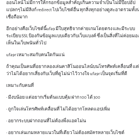
ออนไลน์ ไม่มีการให้กรอกข้อมูลสำคัญเกินความจำเป็น ไม่มีป๊อปอัป
แปลกๆไม่มีลิงก์ redirect ไปเว็บไซต์อื่น ทุกสิ่งทุกอย่างดูสะอาดรวมทั้งน
เชื่อถือมาก
อีกอย่างคือเว็บไซต์นี้ufa9 มีใบสุทธิจากค่ายเกมโดยตรง และมีระบบ
ระเบียบ SSL ป้องกันข้อมูลแบบเดียวกับเว็บแบงค์ ซึ่งเป็นสิ่งที่ไม่ค่อยมอ
เห็นในเว็บพนันทั่วไป
ufa9r เหมาะสมกับคนใดกันแน่
ถ้าคุณเป็นคนที่อยากลองเล่นคาสิโนออนไลน์บนโทรศัพท์เคลื่อนที่ แต่
ว่าไม่ได้อยากเสี่ยงกับเว็บที่ดูไม่น่าไว้วางใจ ufa9r เป็นจุดเริ่มที่ดี
เหมาะกับคนที่
• มีงบน้อย แต่อยากเริ่มต้นแบบคุ้ม ฝาก 100 ได้ 300
• ถูกใจเล่นโทรศัพท์เคลื่อนที่ ไม่ได้อยากโหลดแอปเพิ่ม
• อยากระบบฝากถอนที่ไม่ต้องพึ่งแอดไม่น
• อยากเล่นเกมหลายแนวในที่เดียว ไม่ต้องสมัครหลายเว็บไซต์