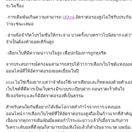
ระวังเรื่อง:
• การเดิมพันเกินความสามารถ:
UFA11k
อัตราต่อรองสูงไม่ใช่รับประกัน
ว่าจะชนะเสมอ
• อ่านข้อจำกัดโปรโมชั่นให้กระจ่าง: บางครั้งบางคราวโบนัสมาก แต่ว่
จำเป็นต้องทำยอดเทิร์นสูง
• เลือกเว็บที่มีความน่าวางใจสูง: เพื่อปกป้องการถูกทุจริต
จากประสบการณ์ตรง ผมสามารถสรุปได้ว่า การเลือกเว็บไซต์แทงบอ
ออนไลน์ที่ให้อัตราต่อรองยอดเยี่ยมในปี
2026 ไม่ใช่เรื่องยาก แต่ว่าจำต้องใช้เวลาเทียบและก็ทดลองด้วยตัวเอ
เว็บไซต์ที่ดีควรเป็นเว็บตรง มีระบบระเบียบฝาก-ถอนรวดเร็วทันใจ
ฟีเจอร์ครบ และก็มีอัตราต่อรองที่เป็นธรรม
สำหรับคนใดกันที่อยากได้เพิ่มโอกาสทำกำไรจากการ แทงบอล
ออนไลน์ การเลือกเว็บไซต์ที่ให้อัตราต่อรองสูงถือเป็นก้าวแรกที่สำคั
เนื่องจากทุกการเดิมพันมีผลต่อกำไรระยะยาว แล้วก็เมื่อรวมกับการ
วิเคราะห์บอลที่ดี คุณก็สามารถบันเทิงใจแล้วก็ทำเงินจากแวดวงพนัน