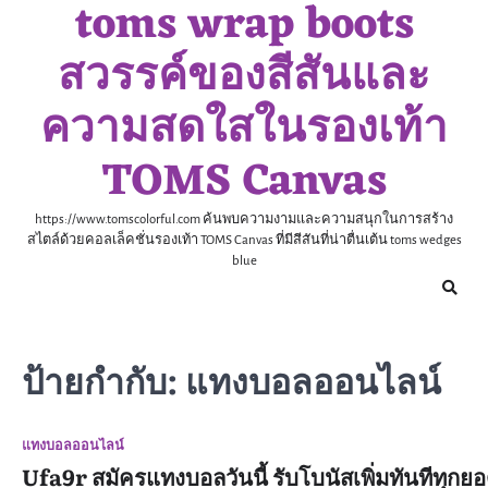
toms wrap boots
Skip
to
สวรรค์ของสีสันและ
content
ความสดใสในรองเท้า
TOMS Canvas
https://www.tomscolorful.com ค้นพบความงามและความสนุกในการสร้าง
สไตล์ด้วยคอลเล็คชั่นรองเท้า TOMS Canvas ที่มีสีสันที่น่าตื่นเต้น toms wedges
blue
ป้ายกำกับ:
แทงบอลออนไลน์
แทงบอลออนไลน์
Ufa9r สมัครแทงบอลวันนี้ รับโบนัสเพิ่มทันทีทุกย