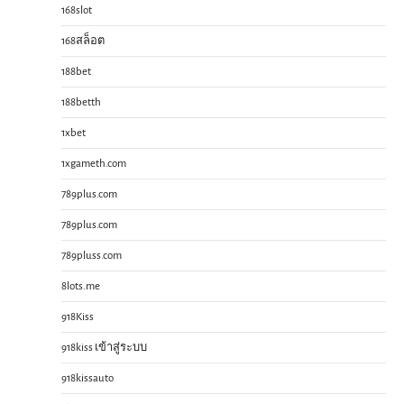
168slot
168สล็อต
188bet
188betth
1xbet
1xgameth.com
789plus.com
789plus.com
789pluss.com
8lots.me
918Kiss
918kiss เข้าสู่ระบบ
918kissauto