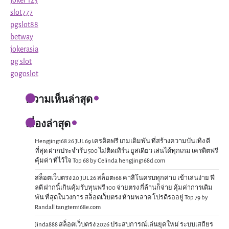
slot777
pgslot88
betway
jokerasia
pg slot
gogoslot
ความเห็นล่าสุด
เรื่องล่าสุด
Hengjing168 26 JUL 69 เครดิตฟรี เกมเดิมพัน ที่สร้างความบันเทิง ดี
ที่สุด ฝากประจำรับ 500 ไม่ติดเทิร์น ยูสเดียว เล่นได้ทุกเกม เครดิตฟรี
คุ้มค่า ที่ไว้ใจ Top 68 by Celinda hengjing168d.com
สล็อตเว็บตรง 20 JUL 26 สล็อต168 คาสิโนครบทุกค่าย เข้าเล่นง่าย ฟี
ลดี ฝากนี้เกินคุ้มรับทุนฟรี 100 จ่ายตรง กี่ล้านก็จ่าย คุ้มค่าการเดิม
พัน ที่สุดในวงการ สล็อตเว็บตรง ห้ามพลาด โปรดีรออยู่ Top 79 by
Randall tangtem168e.com
Jinda888 สล็อตเว็บตรง 2026 ประสบการณ์เล่นยุคใหม่ ระบบเสถียร