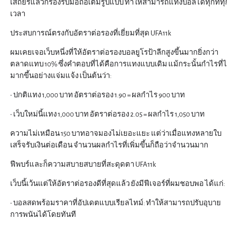
เสถียรแล้วก็รองรับมือถือเต็มรูปแบบ ทำให้สามารถแทงบอลได้ทุกที่ทุ
เวลา
ประสบการณ์ตรงกับอัตราต่อรองที่เยี่ยมที่สุด UFA11k
ผมเคยเจอเว็บหนึ่งที่ให้อัตราต่อรองบอลยูโรป้าลีกสูงขึ้นมากยิ่งกว่า
ตลาดแทบ 10% ซึ่งคำตอบที่ได้คือการแทงแบบเดิม แม้กระนั้นกำไรที่ไ
มากขึ้นอย่างแจ่มแจ้ง เป็นต้นว่า:
• ปกติแทง 1,000 บาท อัตราต่อรอง 1.90 = ผลกำไร 900 บาท
• เว็บใหม่นี้แทง 1,000 บาท อัตราต่อรอง 2.05 = ผลกำไร 1,050 บาท
ความไม่เหมือน 150 บาทอาจมองไม่เยอะแยะ แต่ว่าเมื่อแทงหลายใบ
เสร็จรับเงินต่อเดือน จำนวนผลกำไรที่เพิ่มขึ้นก็ถือว่าจำนวนมาก
ฟีพบร์และก็ความสบายสบายที่สะดุดตา UFA11k
เว็บนี้เว้นแต่ให้อัตราต่อรองดีที่สุดแล้ว ยังมีฟีเจอร์ที่ผมชอบพอ ได้แก่:
• บอลสดพร้อมราคาที่อัปเดตแบบเรียลไทม์: ทำให้สามารถปรับอุบาย
การพนันได้โดยทันที