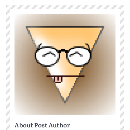
About Post Author