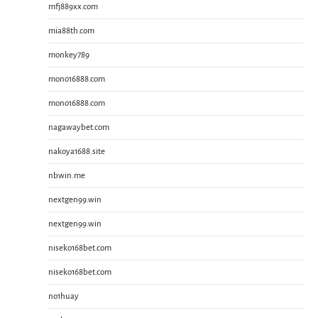
mfj889xx.com
mia88th.com
monkey789
mono16888.com
mono16888.com
nagawaybet.com
nakoya1688.site
nbwin.me
nextgen99.win
nextgen99.win
niseko168bet.com
niseko168bet.com
no1huay