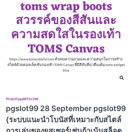
toms wrap boots
Skip
to
สวรรค์ของสีสันและ
content
ความสดใสในรองเท้า
TOMS Canvas
https://www.tomscolorful.com ค้นพบความงามและความสนุกในการสร้าง
สไตล์ด้วยคอลเล็คชั่นรองเท้า TOMS Canvas ที่มีสีสันที่น่าตื่นเต้น toms wedges
blue
PGSLOT999BETS.COM
pgslot99 28 September pgslot99
{ระบบแนะนำโบนัสที่เหมาะกับสไตล์
การเล่นของยูสเซอร์เช่นถ้าเน้นสล็อต