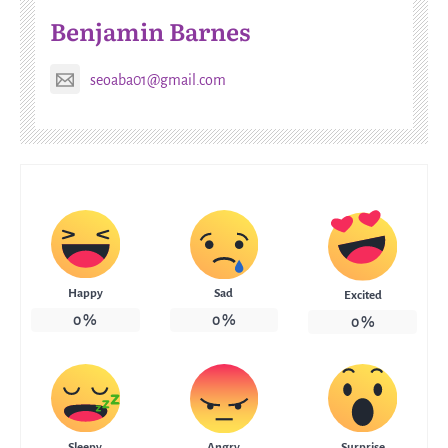
Benjamin Barnes
seoaba01@gmail.com
Happy
Sad
Excited
0
%
0
%
0
%
Sleepy
Angry
Surprise