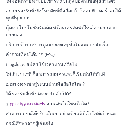
ไม่มีอันตราย มีระบบเข้ารหัสขั้นสูง ป้องกันข้อมูลส่วนตัว
สบาย รองรับทั้งยังโทรศัพท์มือถือแล้วก็คอมพิวเตอร์ เล่นได้
ทุกที่ทุกเวลา
คุ้มค่า โปรโมชั่นจัดเต็ม พร้อมเครดิตฟรีให้เลือกมากมาย
ก่ายกอง
บริการ ข้าราชการดูแลตลอด 24 ชั่วโมง ตอบกลับเร็ว
คำถามที่พบได้มาก (FAQ)
1. pgslot99 สมัคร ใช้เวลานานหรือไม่?
ไม่เกิน 3 นาที ก็สามารถสมัครและก็เริ่มเล่นได้ทันที
2. pgslot99 เข้าสู่ระบบ ผ่านมือถือได้ไหม?
ได้ รองรับอีกทั้ง Android แล้วก็ iOS
3.
pgslot99 เครดิตฟรี
ถอนเงินได้ใช่หรือไม่?
สามารถถอนได้จริง เมื่อเอาอย่างข้อแม้ที่เว็บไซต์กำหนด
กรณีศึกษาจากผู้เล่นจริง