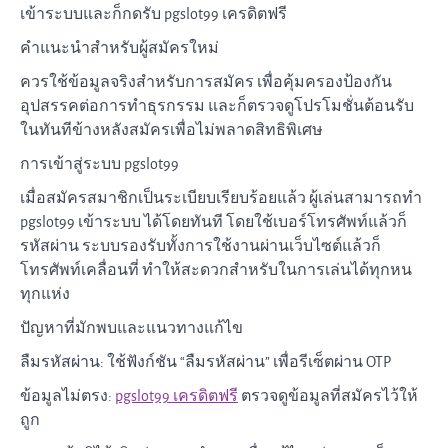
เข้าระบบและก็กดรับ pgslot99 เครดิตฟรี
คำแนะนำสำหรับผู้สมัครใหม่
ควรใช้ข้อมูลจริงสำหรับการสมัคร เพื่อคุ้มครองป้องกัน
อุปสรรคต่อการทำธุรกรรม และก็ตรวจดูโปรโมชั่นต้อนรับ
ในทันทีข้างหลังสมัครเพื่อไม่พลาดสิทธิพิเศษ
การเข้าสู่ระบบ pgslot99
เมื่อสมัครสมาชิกเป็นระเบียบเรียบร้อยแล้ว ผู้เล่นสามารถทำ
pgslot99 เข้าระบบ ได้โดยทันที โดยใช้เบอร์โทรศัพท์แล้วก็
รหัสผ่าน ระบบรองรับทั้งการใช้งานผ่านเว็บไซต์แล้วก็
โทรศัพท์เคลื่อนที่ ทำให้สะดวกสำหรับในการเล่นได้ทุกหน
ทุกแห่ง
ปัญหาที่มักพบและแนวทางแก้ไข
ลืมรหัสผ่าน: ใช้ฟังก์ชัน “ลืมรหัสผ่าน” เพื่อรีเซ็ตผ่าน OTP
ข้อมูลไม่ตรง:
pgslot99 เครดิตฟรี
ตรวจดูข้อมูลที่สมัครไว้ให้
ถูก