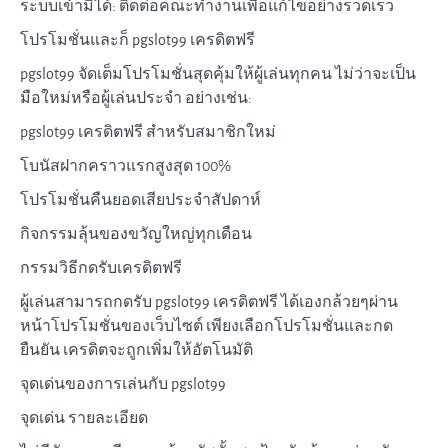
ระบบเข้ามิได้: ติดต่อคณะทำงานเพื่อแก้ไขอย่างรวดเร็ว
โปรโมชั่นและก็ pgslot99 เครดิตฟรี
pgslot99 จัดเต็มโปรโมชั่นสุดคุ้มให้ผู้เล่นทุกคน ไม่ว่าจะเป็น
มือใหม่หรือผู้เล่นประจำ อย่างเช่น:
pgslot99 เครดิตฟรี สำหรับสมาชิกใหม่
โบนัสฝากคราวแรกสูงสุด 100%
โปรโมชั่นคืนยอดเสียประจำสัปดาห์
กิจกรรมลุ้นของขวัญใหญ่ทุกเดือน
กรรมวิธีกดรับเครดิตฟรี
ผู้เล่นสามารถกดรับ pgslot99 เครดิตฟรี ได้เองกล้วยๆผ่าน
หน้าโปรโมชั่นของเว็บไซต์ เพียงเลือกโปรโมชั่นและกด
ยืนยัน เครดิตจะถูกเพิ่มให้อัตโนมัติ
จุดเด่นของการเล่นกับ pgslot99
จุดเด่น รายละเอียด