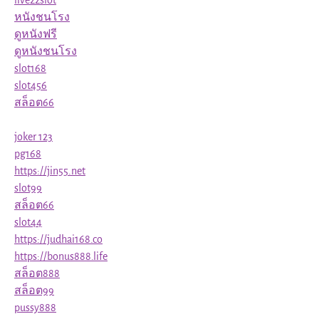
หนังชนโรง
ดูหนังฟรี
ดูหนังชนโรง
slot168
slot456
สล็อต66
joker 123
pg168
https://jin55.net
slot99
สล็อต66
slot44
https://judhai168.co
https://bonus888.life
สล็อต888
สล็อต99
pussy888