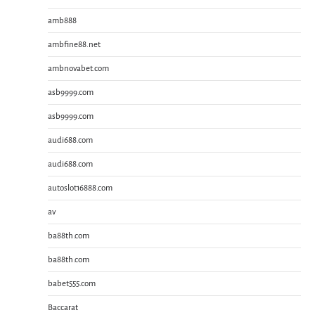
amb888
ambfine88.net
ambnovabet.com
asb9999.com
asb9999.com
audi688.com
audi688.com
autoslot16888.com
av
ba88th.com
ba88th.com
babet555.com
Baccarat