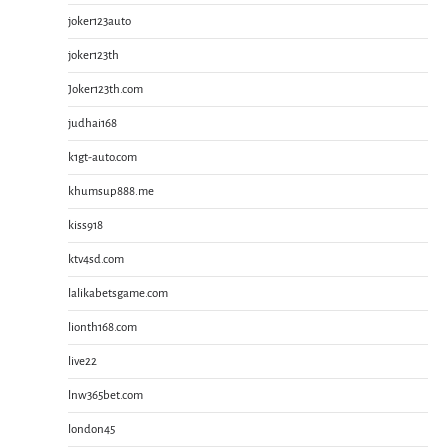
joker123auto
joker123th
Joker123th.com
judhai168
k1gt-auto.com
khumsup888.me
kiss918
ktv4sd.com
lalikabetsgame.com
lionth168.com
live22
lnw365bet.com
london45