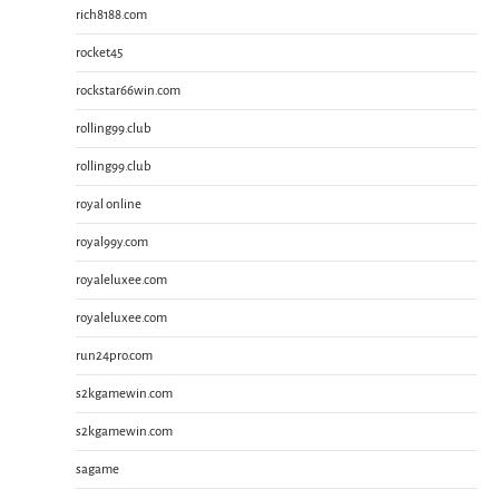
rich8188.com
rocket45
rockstar66win.com
rolling99.club
rolling99.club
royal online
royal99y.com
royaleluxee.com
royaleluxee.com
run24pro.com
s2kgamewin.com
s2kgamewin.com
sagame