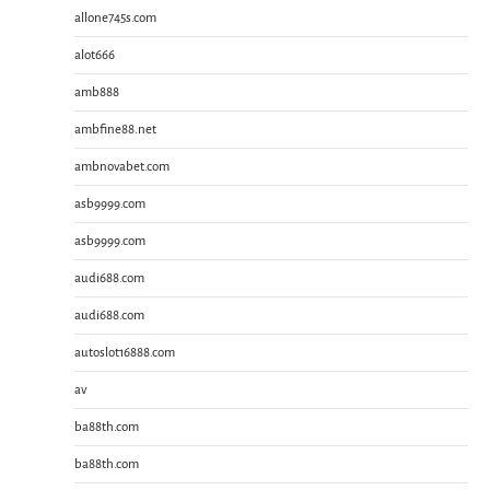
allone745s.com
alot666
amb888
ambfine88.net
ambnovabet.com
asb9999.com
asb9999.com
audi688.com
audi688.com
autoslot16888.com
av
ba88th.com
ba88th.com