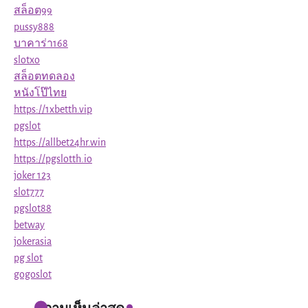
สล็อต99
pussy888
บาคาร่า168
slotxo
สล็อตทดลอง
หนังโป๊ไทย
https://1xbetth.vip
pgslot
https://allbet24hr.win
https://pgslotth.io
joker 123
slot777
pgslot88
betway
jokerasia
pg slot
gogoslot
ความเห็นล่าสุด