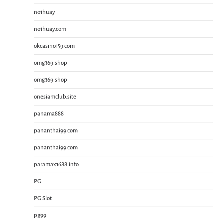
no1huay
no1huay.com
okcasino159.com
omg369.shop
omg369.shop
onesiamclub.site
panama888
pananthai99.com
pananthai99.com
paramax1688.info
PG
PG Slot
pg99