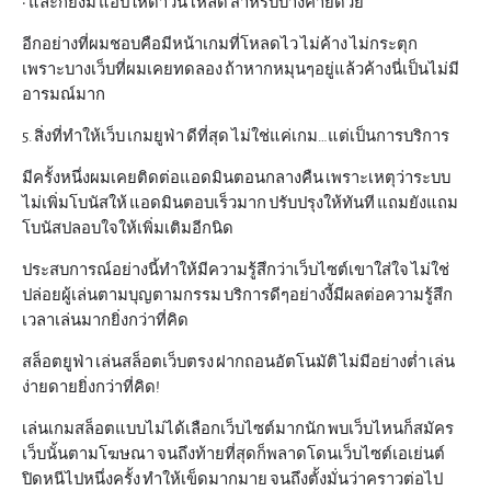
• และก็ยังมี แอปให้ดาวน์โหลด สำหรับบางค่ายด้วย
อีกอย่างที่ผมชอบคือมีหน้าเกมที่โหลดไว ไม่ค้าง ไม่กระตุก
เพราะบางเว็บที่ผมเคยทดลอง ถ้าหากหมุนๆอยู่แล้วค้างนี่เป็นไม่มี
อารมณ์มาก
5. สิ่งที่ทำให้เว็บ เกมยูฟ่า ดีที่สุด ไม่ใช่แค่เกม…แต่เป็นการบริการ
มีครั้งหนึ่งผมเคยติดต่อแอดมินตอนกลางคืน เพราะเหตุว่าระบบ
ไม่เพิ่มโบนัสให้ แอดมินตอบเร็วมาก ปรับปรุงให้ทันที แถมยังแถม
โบนัสปลอบใจให้เพิ่มเติมอีกนิด
ประสบการณ์อย่างนี้ทำให้มีความรู้สึกว่าเว็บไซต์เขาใส่ใจ ไม่ใช่
ปล่อยผู้เล่นตามบุญตามกรรม บริการดีๆอย่างงี้มีผลต่อความรู้สึก
เวลาเล่นมากยิ่งกว่าที่คิด
สล็อตยูฟ่า เล่นสล็อตเว็บตรง ฝากถอนอัตโนมัติ ไม่มีอย่างต่ำ เล่น
ง่ายดายยิ่งกว่าที่คิด!
เล่นเกมสล็อตแบบไม่ได้เลือกเว็บไซต์มากนัก พบเว็บไหนก็สมัคร
เว็บนั้นตามโฆษณา จนถึงท้ายที่สุดก็พลาดโดนเว็บไซต์เอเย่นต์
ปิดหนีไปหนึ่งครั้ง ทำให้เข็ดมากมาย จนถึงตั้งมั่นว่าคราวต่อไป