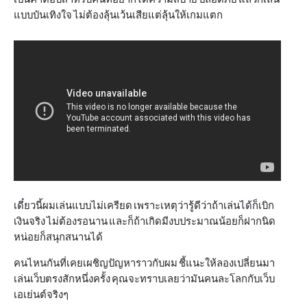
แบบบันเทิงใจ ไม่ต้องลุ้นเว้นเสียแต่ลุ้นให้เกมแตก
เดี๋ยวนี้ผมเล่นแบบไม่เครียด เพราะเหตุว่ารู้ดีว่าถ้าเล่นได้ก็เบิก
เงินจริง ไม่ต้องรอนาน และก็ถ้าเกิดมีงบประมาณน้อยก็ฝากนิด
หน่อยก็สนุกสนานได้
คนไหนกันที่เคยเผชิญปัญหาราวกับผม ชี้แนะให้ลองเปลี่ยนมา
เล่นเว็บตรงสักหนึ่งครั้ง คุณจะทราบเลยว่ามันคนละโลกกับเว็บ
เอเย่นต์จริงๆ