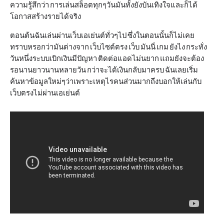
ความรู้สึกว่า การเล่นสล็อตทุกๆวันมันทั้งยังบันเทิงใจและก็ได้
โอกาสสร้างรายได้จริง
ตอนต้นฉันเล่นผ่านเว็บเอเย่นต์ทั่วๆไป ซึ่งในตอนนั้นก็ไม่เคย
ทราบหรอกว่ามันต่างจาก เว็บไซต์ตรง เว็บ มันนี่ เกม ยังไง กระทั่ง
วันหนึ่งระบบเบิกเงินมีปัญหา ติดต่อแอดไม่นยาก แถมยังจะต้อง
รอนานยาวนานหลายวัน กว่าจะได้เงินกลับมาครบ ฉันเลยเริ่ม
ค้นหาข้อมูลใหม่ๆว่าเพราะเหตุไรคนส่วนมากถึงบอกให้เล่นกับ
เว็บตรงไม่ผ่านเอเย่นต์