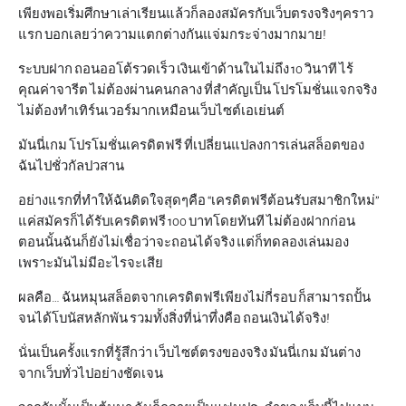
เพียงพอเริ่มศึกษาเล่าเรียนแล้วก็ลองสมัครกับเว็บตรงจริงๆคราว
แรก บอกเลยว่าความแตกต่างกันแจ่มกระจ่างมากมาย!
ระบบฝาก ถอนออโต้รวดเร็ว เงินเข้าด้านในไม่ถึง 10 วินาที ไร้
คุณค่าจารีต ไม่ต้องผ่านคนกลาง ที่สำคัญเป็น โปรโมชั่นแจกจริง
ไม่ต้องทำเทิร์นเวอร์มากเหมือนเว็บไซต์เอเย่นต์
มันนี่เกม โปรโมชั่นเครดิตฟรี ที่เปลี่ยนแปลงการเล่นสล็อตของ
ฉันไปชั่วกัลปวสาน
อย่างแรกที่ทำให้ฉันติดใจสุดๆคือ “เครดิตฟรีต้อนรับสมาชิกใหม่”
แค่สมัครก็ได้รับเครดิตฟรี 100 บาทโดยทันที ไม่ต้องฝากก่อน
ตอนนั้นฉันก็ยังไม่เชื่อว่าจะถอนได้จริง แต่ก็ทดลองเล่นมอง
เพราะมันไม่มีอะไรจะเสีย
ผลคือ… ฉันหมุนสล็อตจากเครดิตฟรีเพียงไม่กี่รอบ ก็สามารถปั้น
จนได้โบนัสหลักพัน รวมทั้งสิ่งที่น่าทึ่งคือ ถอนเงินได้จริง!
นั่นเป็นครั้งแรกที่รู้สึกว่า เว็บไซต์ตรงของจริง มันนี่เกม มันต่าง
จากเว็บทั่วไปอย่างชัดเจน