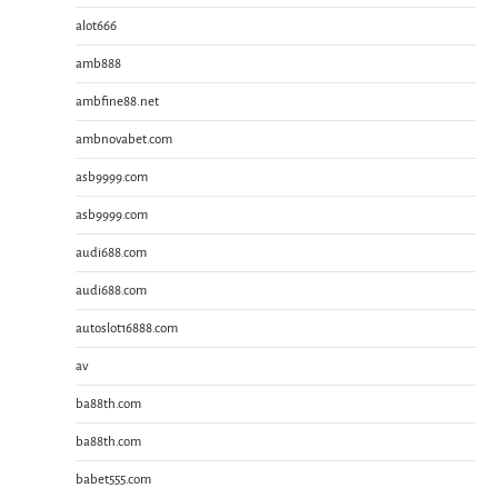
alot666
amb888
ambfine88.net
ambnovabet.com
asb9999.com
asb9999.com
audi688.com
audi688.com
autoslot16888.com
av
ba88th.com
ba88th.com
babet555.com