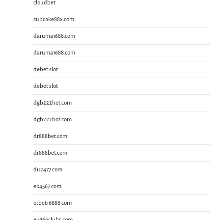
cloudbet
cupcake88x.com
daruma1688.com
daruma1688.com
debet slot
debet slot
dgb222hot.com
dgb222hot.com
dr888bet.com
dr888bet.com
du2477.com
ek4567.com
etbet16888.com
eu369clubs.com