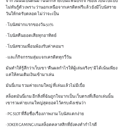
จากวันนั้นเป็นต้นมา ฉันก็กลายเป็นแฟนประจำของเว็บนี้ไปแบบ
ไม่ทันรู้ตัว เพราะว่านอกเหนือจากเครดิตฟรีแล้ว ยังมีโบนัสราย
วันให้กดรับตลอด ไม่ว่าจะเป็น
• โบนัสฝากแรกของวัน 50%
• โบนัสคืนยอดเสียทุกอาทิตย์
• โบนัสชวนเพื่อนพ้องรับค่าคอมฯ
• และก็กิจกรรมสุ่มแจกเครดิตทุกวี่วัน
มันทำให้รู้สึกว่าเว็บเขา “คืนผลกำไรให้ผู้เล่นจริงๆ” มิได้เน้นเพียง
แค่ให้คนเติมเงินเข้ามาเล่น
มันนี่เกม รวมค่ายเกมใหญ่ ที่เล่นแล้วไม่มีเบื่อ
สล็อตมันนี่เกม อีกสิ่งที่ฉันถูกใจมากเป็น เว็บตรงที่เลือกเล่นนั้น
เขารวมค่ายเกมใหญ่สุดยอดไว้ครบ ดังเช่นว่า
• PG SLOT ที่ลือชื่อเรื่องภาพงาม โบนัสแตกง่าย
• JOKER GAMING เกมสล็อตคลาสสิกที่ยังคงทำกำไรดี