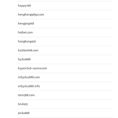
happy168
hengheng9899.com
hengjing168
hi6bet.com
hongkong456
hubbet168.com
hydra888
hyperclub-casino.com
infyplus888.com
infyplus888.info
item388.com
Jinda55
jinda888