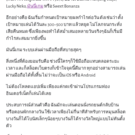
Lucky Neko,
มันนี่เกม
หรือ Sweet Bonanza
อีกอย่างคือ ฉันเริ่มกำหนดเป้าหมายผลกำไรต่อวัน ดังเช่นว่า ตั้ง
เป้าหมายเล่นได้วันละ 300–500 บาท แล้วหยุด ไม่โลภจนกระทั่ง
เสียคืนหมด ซึ่งเพียงพอทำได้สม่ำเสมอหลายวันจริงๆฉันก็เริ่มมี
กำไรสะสมมากยิ่งขึ้น
มันนี่เกม ระบบเล่นผ่านมือถือที่สบายสุดๆ
สิ่งหนึ่งที่ต้องยอมรับคือ ช่วงนี้ใครๆก็ใช้มือถือแทบตลอดระยะ
เวลา และก็สล็อตเว็บตรงก็เข้าใจจุดนี้ดีมาก ทุกอย่างสามารถเล่น
ผ่านมือถือได้ทั้งสิ้น ไม่ว่าจะเป็น iOS หรือ Android
ไม่ต้องโหลดแอปเพิ่ม เพียงแค่กดเข้าผ่านโปรแกรมท่อง
อินเตอร์เน็ตก็เล่นได้เลย
ประสบการณ์ส่วนตัวคือ ฉันมักจะเล่นตอนนั่งรถยนต์กลับบ้าน
หรือตอนพักกลางวัน ใช้เวลาเพียงไม่กี่นาทีสำหรับการหมุนสล็อต
บางวันก็ได้โบนัสเล็กๆน้อยๆบางวันก็ได้รางวัลใหญ่แบบไม่ทันตั้ง
ตัว