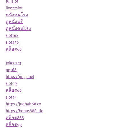
fullslot
live22slot
หนังชนโรง
ดูหนังฟรี
ดูหนังชนโรง
slot168
slot456
สล็อต66
joker 123
pg168
https://jin55.net
slot99
สล็อต66
slot44
https://judhai168.co
https://bonus888.life
สล็อต888
สล็อต99