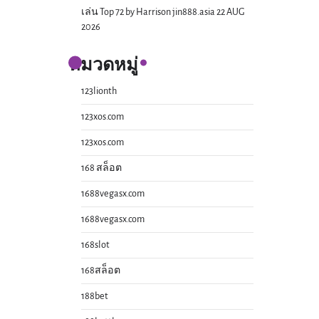
เล่น Top 72 by Harrison jin888.asia 22 AUG
2026
หมวดหมู่
123lionth
123xos.com
123xos.com
168 สล็อต
1688vegasx.com
1688vegasx.com
168slot
168สล็อต
188bet