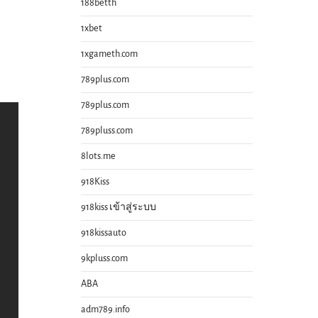
188betth
1xbet
1xgameth.com
789plus.com
789plus.com
789pluss.com
8lots.me
918Kiss
918kiss เข้าสู่ระบบ
918kissauto
9kpluss.com
ABA
adm789.info