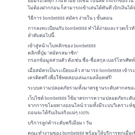
ยอมรับได้ทุกวี่วัน ตัวอย่างเช่น โบนัสฝากแรกของวัน 
ไม่ต้องฝากก่อน ก็สามารถเข้าเล่นได้ทันที เบิกเงินได
วิธีการ bombet888 สมัคร ง่ายใน 3 ขั้นตอน
การลงทะเบียนกับ bombet888 ทำได้ง่ายและรวดเร็วทั
ลำดับต่อไปนี้:
เข้าสู่หน้าเว็บหลักของ bombet888
คลิกที่ปุ่ม “สมัครสมาชิก”
กรอกข้อมูลส่วนตัว ดังเช่น ชื่อ-ชื่อสกุล เบอร์โทรศั
เมื่อสมัครเป็นระเบียบแล้ว สามารถ bombet888 เข้าระ
เครดิตฟรี เพื่อใช้ทดสอบเล่นเกมสล็อตฟรี!
ระบบความปลอดภัยรวมทั้งมาตรฐานระดับสากลของ
เว็บไซต์ bombet888 ใช้มาตรการความปลอดภัยระดับสูง 
จากการขโมยทางออนไลน์ รวมทั้งมีระบบวิเคราะห์ธุรกร
ถอนจะได้รับเงินจริงแน่ๆ 100%
บริการลูกค้าระดับพรีเมียม 1 วัน
คณะทำงานของ bombet888 พร้อมให้บริการทุกเมื่อเชื่