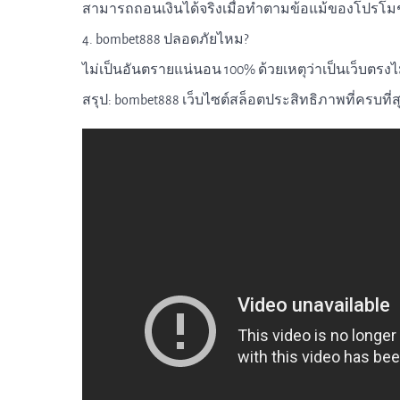
สามารถถอนเงินได้จริงเมื่อทำตามข้อแม้ของโปรโมชั่น
4. bombet888 ปลอดภัยไหม?
ไม่เป็นอันตรายแน่นอน 100% ด้วยเหตุว่าเป็นเว็บตรงไ
สรุป: bombet888 เว็บไซต์สล็อตประสิทธิภาพที่ครบที่ส