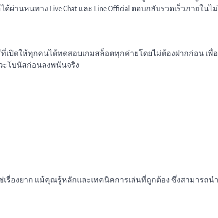
ได้ผ่านหนทาง Live Chat และ Line Official ตอบกลับรวดเร็วภายในไม่ก
ีที่เปิดให้ทุกคนได้ทดสอบเกมสล็อตทุกค่ายโดยไม่ต้องฝากก่อน เพื่อ
วะโบนัสก่อนลงพนันจริง
่เรื่องยาก แม้คุณรู้หลักและเทคนิคการเล่นที่ถูกต้อง ซึ่งสามารถน