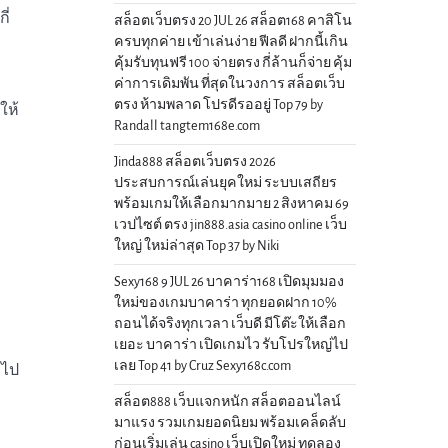
ี่
สล็อตเว็บตรง 20 JUL 26 สล็อต168 คาสิโน
ครบทุกค่าย เข้าเล่นง่าย ฟีลดี ฝากนี้เกิน
คุ้มรับทุนฟรี 100 จ่ายตรง กี่ล้านก็จ่าย คุ้ม
ค่าการเดิมพัน ที่สุดในวงการ สล็อตเว็บ
ตรง ห้ามพลาด โปรดีรออยู่ Top 79 by
ให้
Randall tangtem168e.com
Jinda888 สล็อตเว็บตรง 2026
ประสบการณ์เล่นยุคใหม่ ระบบเสถียร
พร้อมเกมให้เลือกมากมาย 2 สิงหาคม 69
เวปไซต์ ตรง jin888.asia casino online เว็บ
ใหญ่ ใหม่ล่าสุด Top 37 by Niki
Sexy168 9 JUL 26 บาคาร่า168 เปิดมุมมอง
ใหม่ของเกมบาคาร่า ทุกยอดฝาก 10%
ถอนได้จริงทุกเวลา เว็บดี มีโต๊ะให้เลือก
เยอะ บาคาร่า เปิดเกมไว รับโปรใหญ่ไป
เลย Top 41 by Cruz Sexy168c.com
ำไป
สล็อต888 เว็บแจกหนัก สล็อตออนไลน์
มาแรง รวมเกมยอดนิยม พร้อมเคล็ดลับ
ก่อนเริ่มเล่น casino เว็บเปิดใหม่ ทดลอง