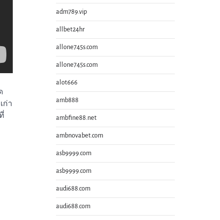
adm789.vip
allbet24hr
allone745s.com
allone745s.com
alot666
ด
amb888
เก่า
ี่
ambfine88.net
ambnovabet.com
asb9999.com
asb9999.com
audi688.com
audi688.com