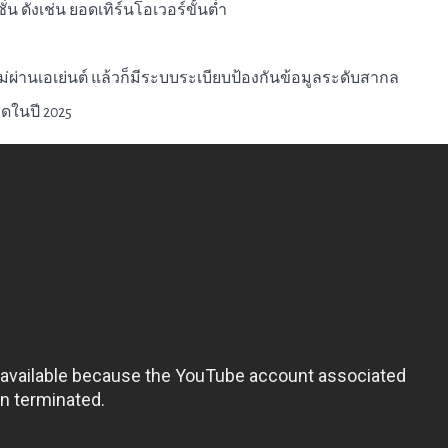
 ดังเช่น ยอดเทิร์นโอเวอร์ขั้นต่ำ
ม่ผ่านเอเย่นต์ แล้วก็มีระบบระเบียบป้องกันข้อมูลระดับสากล
ุดในปี 2025