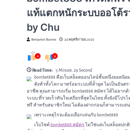
แท้แตกหนักระบบออโต้รว
by Chu
Benjamin Barnes
24 พฤศจิกายน 2025
0
0
Read Time:
5 Minute, 29 Second
bombet888 คือเว็บสล็อตออนไลน์ชั้นหนึ่งยอดนิ
ดังทั่วทั้งโลก มาพร้อมระบบที่ล้ำยุค ไม่เป็นอันต
อาชีพ คุณสามารถเริ่ม bombet888 สมัคร ได้ไม่ยากด้าน
ระบบ ที่รวดเร็วทันใจเสถียรที่สุดในไทย ทั้งยังมีโปร
ฟรี สำหรับสมาชิกใหม่ ไม่ต้องฝากก่อนก็สามารถเล่นได้
เพราะเหตุไรจะต้องเลือกเล่นกับ bombet888
เว็บไซต์
bombet888 สมัคร
ไม่ใช่แค่เว็บสล็อตปกต