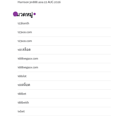
Harrison jin888.asia 22 AUG 2026
หมวดหมู่
123lionth
123xos.com
123xos.com
168 สล็อต
1688vegasx.com
1688vegasx.com
168slot
168สล็อต
188bet
188betth
1xbet