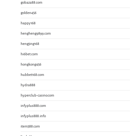
gobaza88.com
golden456
happy168
hengheng9899.com
hengjing168
hi6bet.com
hongkong456
hubbet168.com
hydra888
hyperclub-casino.com
infyplus888.com
infyplus888.info
item388.com