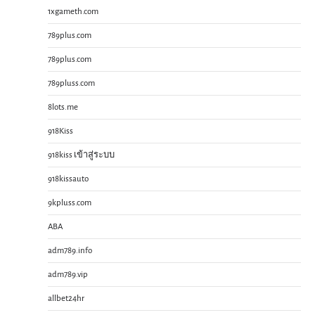
1xgameth.com
789plus.com
789plus.com
789pluss.com
8lots.me
918Kiss
918kiss เข้าสู่ระบบ
918kissauto
9kpluss.com
ABA
adm789.info
adm789.vip
allbet24hr