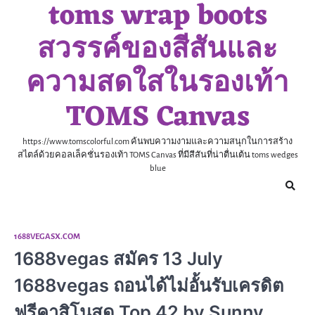
toms wrap boots
Skip
to
สวรรค์ของสีสันและ
content
ความสดใสในรองเท้า
TOMS Canvas
https://www.tomscolorful.com ค้นพบความงามและความสนุกในการสร้าง
สไตล์ด้วยคอลเล็คชั่นรองเท้า TOMS Canvas ที่มีสีสันที่น่าตื่นเต้น toms wedges
blue
1688VEGASX.COM
1688vegas สมัคร 13 July
1688vegas ถอนได้ไม่อั้นรับเครดิต
ฟรีคาสิโนสด Top 42 by Sunny