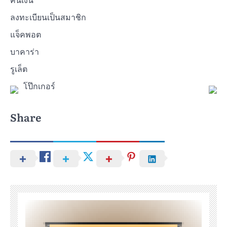
คืนเงิน
ลงทะเบียนเป็นสมาชิก
แจ็คพอต
บาคาร่า
รูเล็ต
โป๊กเกอร์
Share