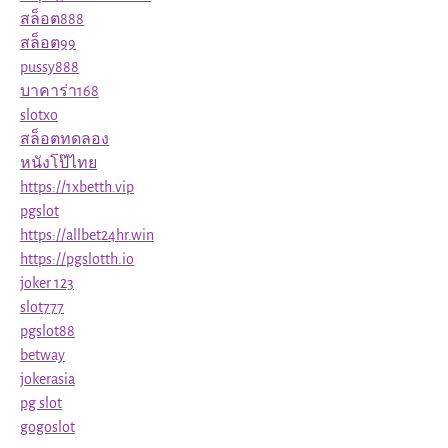
สล็อต888
สล็อต99
pussy888
บาคาร่า168
slotxo
สล็อตทดลอง
หนังโป๊ไทย
https://1xbetth.vip
pgslot
https://allbet24hr.win
https://pgslotth.io
joker 123
slot777
pgslot88
betway
jokerasia
pg slot
gogoslot