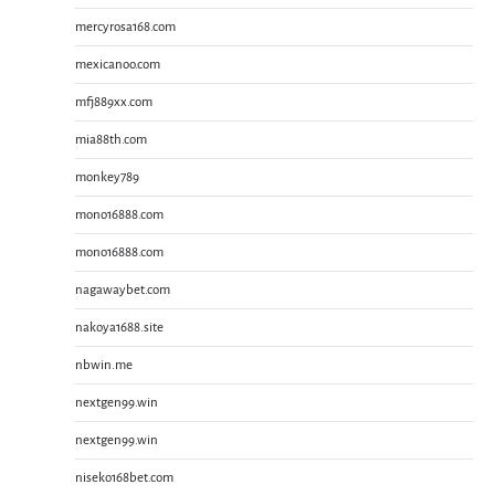
mercyrosa168.com
mexicanoo.com
mfj889xx.com
mia88th.com
monkey789
mono16888.com
mono16888.com
nagawaybet.com
nakoya1688.site
nbwin.me
nextgen99.win
nextgen99.win
niseko168bet.com