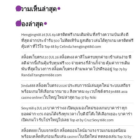
ความเห็นล่าสุด
เรื่องล่าสุด
Hengjing168 26 JUL 69 เครดิตฟรี เกมเดิมพัน ที่สร้างความบันเทิง ดี
ที่สุด ฝากประจำรับ 500 ไม่ติดเทิร์น ยูสเดียว เล่นได้ทุกเกม เครดิตฟรี
คุ้มค่า ที่ไว้ใจ Top 68 by Celinda hengjing168d.com
สล็อตเว็บตรง 20 JUL 26 สล็อต168 คาสิโนครบทุกค่าย เข้าเล่นง่าย ฟี
ลดี ฝากนี้เกินคุ้มรับทุนฟรี 100 จ่ายตรง กี่ล้านก็จ่าย คุ้มค่าการเดิม
พัน ที่สุดในวงการ สล็อตเว็บตรง ห้ามพลาด โปรดีรออยู่ Top 79 by
Randall tangtem168e.com
Jinda888 สล็อตเว็บตรง 2026 ประสบการณ์เล่นยุคใหม่ ระบบเสถียร
พร้อมเกมให้เลือกมากมาย 2 สิงหาคม 69 เวปไซต์ ตรง jin888.asia
casino online เว็บใหญ่ ใหม่ล่าสุด Top 37 by Niki
Sexy168 9 JUL 26 บาคาร่า168 เปิดมุมมองใหม่ของเกมบาคาร่า ทุก
ยอดฝาก 10% ถอนได้จริงทุกเวลา เว็บดี มีโต๊ะให้เลือกเยอะ บาคาร่า
เปิดเกมไว รับโปรใหญ่ไปเลย Top 41 by Cruz Sexy168c.com
สล็อต888 เว็บแจกหนัก สล็อตออนไลน์มาแรง รวมเกมยอดนิยม
พร้อมเคล็ดลับก่อนเริ่มเล่น casino เว็บเปิดใหม่ ทดลองเล่น Top 72 by