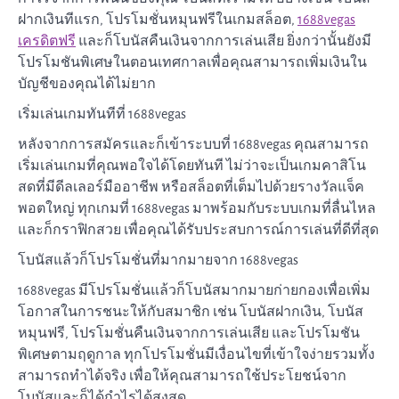
ฝากเงินทีแรก, โปรโมชั่นหมุนฟรีในเกมสล็อต,
1688vegas
เครดิตฟรี
และก็โบนัสคืนเงินจากการเล่นเสีย ยิ่งกว่านั้นยังมี
โปรโมชันพิเศษในตอนเทศกาลเพื่อคุณสามารถเพิ่มเงินใน
บัญชีของคุณได้ไม่ยาก
เริ่มเล่นเกมทันทีที่ 1688vegas
หลังจากการสมัครและก็เข้าระบบที่ 1688vegas คุณสามารถ
เริ่มเล่นเกมที่คุณพอใจได้โดยทันที ไม่ว่าจะเป็นเกมคาสิโน
สดที่มีดีลเลอร์มืออาชีพ หรือสล็อตที่เต็มไปด้วยรางวัลแจ็ค
พอตใหญ่ ทุกเกมที่ 1688vegas มาพร้อมกับระบบเกมที่ลื่นไหล
และก็กราฟิกสวย เพื่อคุณได้รับประสบการณ์การเล่นที่ดีที่สุด
โบนัสแล้วก็โปรโมชั่นที่มากมายจาก 1688vegas
1688vegas มีโปรโมชั่นแล้วก็โบนัสมากมายก่ายกองเพื่อเพิ่ม
โอกาสในการชนะให้กับสมาชิก เช่น โบนัสฝากเงิน, โบนัส
หมุนฟรี, โปรโมชั่นคืนเงินจากการเล่นเสีย และโปรโมชัน
พิเศษตามฤดูกาล ทุกโปรโมชั่นมีเงื่อนไขที่เข้าใจง่ายรวมทั้ง
สามารถทำได้จริง เพื่อให้คุณสามารถใช้ประโยชน์จาก
โบนัสและก็ได้กำไรได้สูงสุด