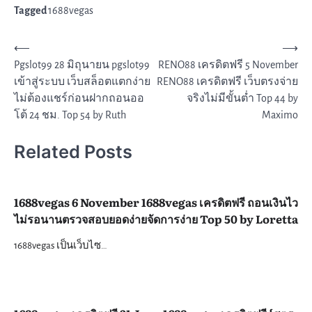
Tagged
1688vegas
แนะแนว
⟵
⟶
Pgslot99 28 มิถุนายน pgslot99
RENO88 เครดิตฟรี 5 November
เรื่อง
เข้าสู่ระบบ เว็บสล็อตแตกง่าย
RENO88 เครดิตฟรี เว็บตรงจ่าย
ไม่ต้องแชร์ก่อนฝากถอนออ
จริงไม่มีขั้นต่ำ Top 44 by
โต้ 24 ชม. Top 54 by Ruth
Maximo
Related Posts
1688vegas 6 November 1688vegas เครดิตฟรี ถอนเงินไว
ไม่รอนานตรวจสอบยอดง่ายจัดการง่าย Top 50 by Loretta
1688vegas เป็นเว็บไซ…