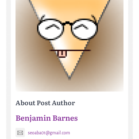
About Post Author
Benjamin Barnes
seoaba01@gmail.com