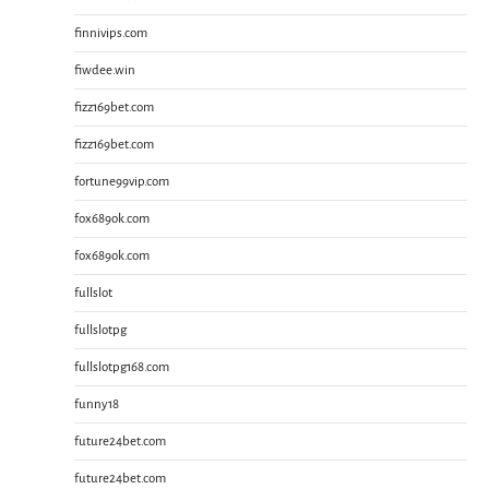
finnivips.com
fiwdee.win
fizz169bet.com
fizz169bet.com
fortune99vip.com
fox689ok.com
fox689ok.com
fullslot
fullslotpg
fullslotpg168.com
funny18
future24bet.com
future24bet.com