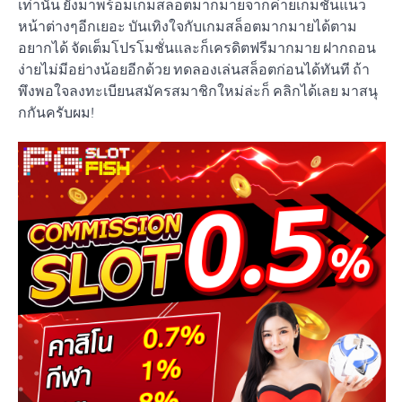
เท่านั้น ยังมาพร้อมเกมสล็อตมากมายจากค่ายเกมชั้นแนว
หน้าต่างๆอีกเยอะ บันเทิงใจกับเกมสล็อตมากมายได้ตาม
อยากได้ จัดเต็มโปรโมชั่นและก็เครดิตฟรีมากมาย ฝากถอน
ง่ายไม่มีอย่างน้อยอีกด้วย ทดลองเล่นสล็อตก่อนได้ทันที ถ้า
พึงพอใจลงทะเบียนสมัครสมาชิกใหม่ล่ะก็ คลิกได้เลย มาสนุ
กกันครับผม!