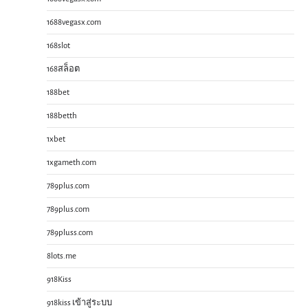
1688vegasx.com
168slot
168สล็อต
188bet
188betth
1xbet
1xgameth.com
789plus.com
789plus.com
789pluss.com
8lots.me
918Kiss
918kiss เข้าสู่ระบบ