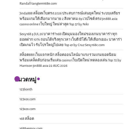
Randall tangtem168e.com
Jinda888 สล็อตเว็บตรง 2026 ประสบการณ์เล่นยุคใหม่ ระบบเสถียร
พร้อมเกมให้เลือกมากมาย 2 สิงหาคม 69 เวปไซต์ ตรง jin888.asia
casino online เว็บใหญ่ ใหม่ล่าสุด Top 37 by Niki
Sexy168 9 JUL 26 บาคาร่า168 เปิดมุมมองใหม่ของเกมบาคาร่า ทุก
ยอดฝาก 10% ถอนได้จริงทุกเวลา เว็บดี มีโต๊ะให้เลือกเยอะ บาคาร่า
เปิดเกมไว รับโปรใหญ่ไปเลย Top 41 by Cruz Sexy168c.com
สล็อต888 เว็บแจกหนัก สล็อตออนไลน์มาแรง รวมเกมยอดนิยม
พร้อมเคล็ดลับก่อนเริ่มเล่น casino เว็บเปิดใหม่ ทดลองเล่น Top 72 by
Harrison jin888.asia 22 AUG 2026
หมวดหมู่
123lionth
123xos.com
123xos.com
168 สล็อต
1688vegasx.com