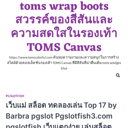
toms wrap boots
Skip
to
สวรรค์ของสีสันและ
content
ความสดใสในรองเท้า
TOMS Canvas
https://www.tomscolorful.com ค้นพบความงามและความสนุกในการสร้าง
สไตล์ด้วยคอลเล็คชั่นรองเท้า TOMS Canvas ที่มีสีสันที่น่าตื่นเต้น toms wedges
blue
PGSLOTFISH
เว็บแม่ สล็อต ทดลองเล่น Top 17 by
Barbra pgslot Pgslotfish3.com
pgslotfish เว็บแตกง่าย เล่นสล็อต