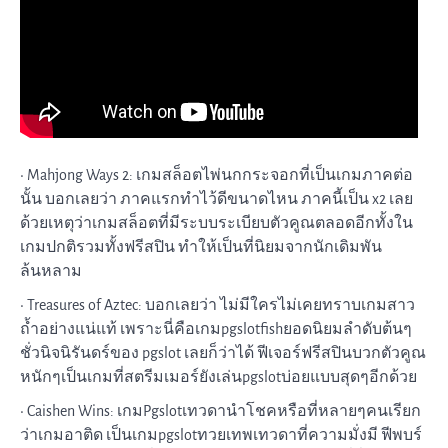
• Mahjong Ways 2: เกมสล็อตไพ่นกกระจอกที่เป็นเกมภาคต่อ
นั้น บอกเลยว่า ภาคแรกทำไว้ดีขนาดไหน ภาคนี้เป็น x2 เลย
ด้วยเหตุว่าเกมสล็อตที่มีระบบระเบียบตัวคูณตลอดอีกทั้งใน
เกมปกติรวมทั้งฟรีสปิน ทำให้เป็นที่นิยมจากนักเดิมพัน
ล้นหลาม
• Treasures of Aztec: บอกเลยว่า ไม่มีใครไม่เคยทราบเกมสาว
ถ้ำอย่างแน่แท้ เพราะนี่คือเกมpgslotfishยอดนิยมลำดับต้นๆ
ชั่วนิจนิรันดร์ของ pgslot เลยก็ว่าได้ ฟีเจอร์ฟรีสปินบวกตัวคูณ
หนักๆเป็นเกมที่สตรีมเมอร์ยังเล่นpgslotบ่อยแบบสุดๆอีกด้วย
• Caishen Wins: เกมPgslotเทวดานำโชคหรือที่หลายๆคนเรียก
ว่าเกมอาติด เป็นเกมpgslotทวยเทพเทวดาที่ความมั่งมี ฟีพบร์