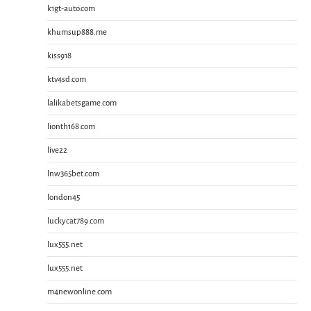
k1gt-auto.com
khumsup888.me
kiss918
ktv4sd.com
lalikabetsgame.com
lionth168.com
live22
lnw365bet.com
london45
luckycat789.com
lux555.net
lux555.net
m4newonline.com