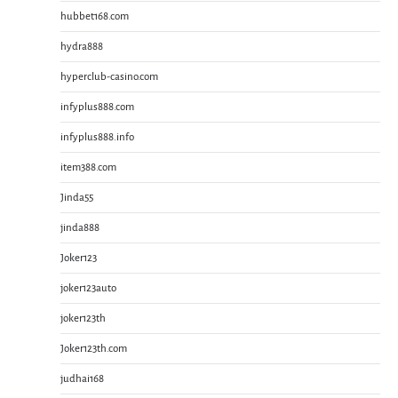
hubbet168.com
hydra888
hyperclub-casino.com
infyplus888.com
infyplus888.info
item388.com
Jinda55
jinda888
Joker123
joker123auto
joker123th
Joker123th.com
judhai168