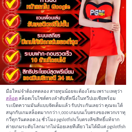
มือใหม่จำต้องทดลอง สายทุนน้อยจะต้องโดน เพราะเหตุว่า
สล็อต
สล็อตเว็บไซต์ตรงลำดับที่หนึ่งในทวีปเอเชียพร้อม
ระเบิดความมันส์แบบจัดเต็มแล้ว รับประกันเลยว่า คุณจะได้
สนุกกับเกมสล็อตมากกว่า 1,000 เกมบนเว็บตรงของพวกเราทุ
กวี่ทุกวันตลอด 24 ชั่วโมง pgslotfishเว็บตรงลิขสิทธิ์แท้จาก
ค่ายเกมระดับโลกมากไม่น้อยเลยทีเดียว ไม่ได้มีแค่ pgslotfish