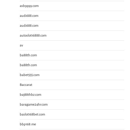
asb9999.com
audi688.com
audi688.com
autoslot16888.com
av
ba88th.com
ba88th.com
babet555.com
Baccarat
baj88thbz.com
bar4game24hr.com
baslot168bet.com
bbp168.me