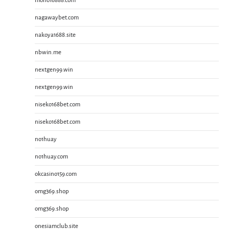
mono16888.com
nagawaybet.com
nakoya1688.site
nbwin.me
nextgen99.win
nextgen99.win
niseko168bet.com
niseko168bet.com
no1huay
no1huay.com
okcasino159.com
omg369.shop
omg369.shop
onesiamclub.site