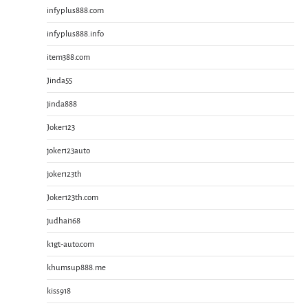
infyplus888.com
infyplus888.info
item388.com
Jinda55
jinda888
Joker123
joker123auto
joker123th
Joker123th.com
judhai168
k1gt-auto.com
khumsup888.me
kiss918