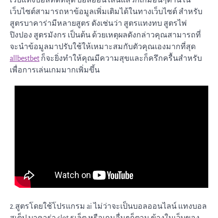
เว็บแทงบอลที่ดีที่สุด บอลออนไลน์แล้วก็เกมอื่นๆด้านใน
เว็บไซต์สามารถหาข้อมูลเพิ่มเติมได้ในทางเว็บไซต์ สำหรับ
สูตรบาคาร่ามีหลายสูตร ดังเช่นว่า สูตรแทงทบ สูตรไพ่
ปิงปอง สูตรมังกร เป็นต้น ด้วยเหตุผลดังกล่าวคุณสามารถที่
จะนำข้อมูลมาปรับใช้ให้เหมาะสมกับตัวคุณเองมากที่สุด
allbestbet
ก็จะยิ่งทำให้คุณมีความสุขและก็ครึกครื้นสำหรับ
เพื่อการเล่นเกมมากเพิ่มขึ้น
2.สูตรโดยใช้โปรแกรม ai ไม่ว่าจะเป็นบอลออนไลน์ แทงบอล
สเต็ป บาคาร่า slot รูเล็ต หรือเกมอื่นๆก็ตาม ข้างในเว็บของ