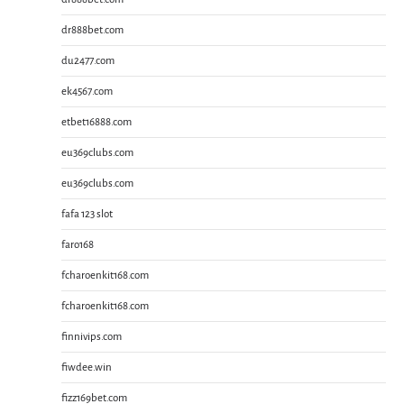
dr888bet.com
du2477.com
ek4567.com
etbet16888.com
eu369clubs.com
eu369clubs.com
fafa 123 slot
faro168
fcharoenkit168.com
fcharoenkit168.com
finnivips.com
fiwdee.win
fizz169bet.com