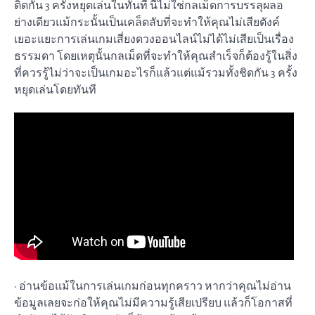
ติดกัน 3 ครั้งหยุดเล่นในทันที นี่ไม่ใช่กลเม็ดการบรรลุผลอ
ย่างเดียวแม้กระนั้นเป็นเคล็ดลับที่จะทำให้คุณไม่เสียตังค์
เยอะแยะการเล่นเกมเสี่ยงดวงออนไลน์ไม่ได้ไม่เสียเป็นเรื่อง
ธรรมดา โดยเหตุนั้นกลเม็ดที่จะทำให้คุณสำเร็จก็ต้องรู้ในสิ่ง
ที่ควรรู้ไม่ว่าจะเป็นเกมอะไรก็แล้วแต่แม้รวมทั้งชิดกัน 3 ครั้ง
หยุดเล่นโดยทันที
• อ่านข้อแม้ในการเล่นเกมก่อนทุกคราว หากว่าคุณไม่อ่าน
ข้อมูลเลยจะก่อให้คุณไม่มีความรู้เสียเปรียบ แล้วก็โอกาสที่