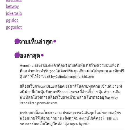
betway
jokerasia
pg slot
gogoslot
ความเห็นล่าสุด
เรื่องล่าสุด
Hengjing168 26 JUL 69 เครดิตฟรี เกมเดิมพัน ที่สร้างความบันเทิง ดี
ที่สุด ฝากประจำรับ 500 ไม่ติดเทิร์น ยูสเดียว เล่นได้ทุกเกม เครดิตฟรี
คุ้มค่า ที่ไว้ใจ Top 68 by Celinda hengjing168d.com
สล็อตเว็บตรง 20 JUL 26 สล็อต168 คาสิโนครบทุกค่าย เข้าเล่นง่าย ฟี
ลดี ฝากนี้เกินคุ้มรับทุนฟรี 100 จ่ายตรง กี่ล้านก็จ่าย คุ้มค่าการเดิม
พัน ที่สุดในวงการ สล็อตเว็บตรง ห้ามพลาด โปรดีรออยู่ Top 79 by
Randall tangtem168e.com
Jinda888 สล็อตเว็บตรง 2026 ประสบการณ์เล่นยุคใหม่ ระบบเสถียร
พร้อมเกมให้เลือกมากมาย 2 สิงหาคม 69 เวปไซต์ ตรง jin888.asia
casino online เว็บใหญ่ ใหม่ล่าสุด Top 37 by Niki