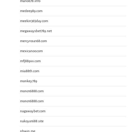
mario678.info
medee989.com
meekin365day.com
megawaysbet789.net
mercyrosa168.com
mexicanoo.com
mfj889xx.com
mia88th.com
monkey789
mono16888.com
mono16888.com
nagawaybet.com
nakoya1688.site
nbwin.me