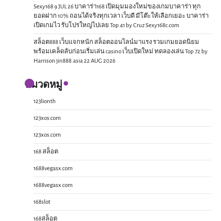
Sexy168 9 JUL 26 บาคาร่า168 เปิดมุมมองใหม่ของเกมบาคาร่า ทุก
ยอดฝาก 10% ถอนได้จริงทุกเวลา เว็บดี มีโต๊ะให้เลือกเยอะ บาคาร่า
เปิดเกมไว รับโปรใหญ่ไปเลย Top 41 by Cruz Sexy168c.com
สล็อต888 เว็บแจกหนัก สล็อตออนไลน์มาแรง รวมเกมยอดนิยม
พร้อมเคล็ดลับก่อนเริ่มเล่น casino เว็บเปิดใหม่ ทดลองเล่น Top 72 by
Harrison jin888.asia 22 AUG 2026
หมวดหมู่
123lionth
123xos.com
123xos.com
168 สล็อต
1688vegasx.com
1688vegasx.com
168slot
168สล็อต