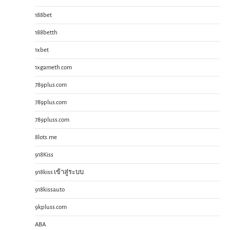
188bet
188betth
1xbet
1xgameth.com
789plus.com
789plus.com
789pluss.com
8lots.me
918Kiss
918kiss เข้าสู่ระบบ
918kissauto
9kpluss.com
ABA