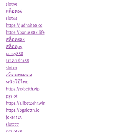
slot99
สล็อต66
slot44
https://judhai168.co
https://bonus888.life
สล็อต888
สล็อต99
pussy888
บาคาร่า168
slotxo
สล็อตทดลอง
หนังโป๊ไทย
https://1xbetth.vip
pgslot
https://allbet24hr.win
https://pgslotth.io
joker 123
slot777
pgslot88