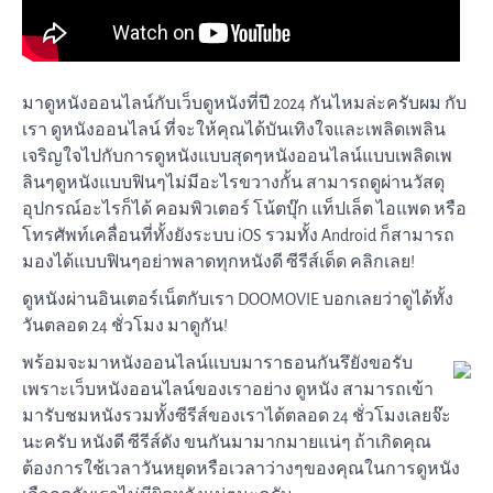
มาดูหนังออนไลน์กับเว็บดูหนังที่ปี 2024 กันไหมล่ะครับผม กับ
เรา ดูหนังออนไลน์ ที่จะให้คุณได้บันเทิงใจและเพลิดเพลิน
เจริญใจไปกับการดูหนังแบบสุดๆหนังออนไลน์แบบเพลิดเพ
ลินๆดูหนังแบบฟินๆไม่มีอะไรขวางกั้น สามารถดูผ่านวัสดุ
อุปกรณ์อะไรก็ได้ คอมพิวเตอร์ โน้ตบุ๊ก แท็ปเล็ต ไอแพด หรือ
โทรศัพท์เคลื่อนที่ทั้งยังระบบ iOS รวมทั้ง Android ก็สามารถ
มองได้แบบฟินๆอย่าพลาดทุกหนังดี ซีรีส์เด็ด คลิกเลย!
ดูหนังผ่านอินเตอร์เน็ตกับเรา DOOMOVIE บอกเลยว่าดูได้ทั้ง
วันตลอด 24 ชั่วโมง มาดูกัน!
พร้อมจะมาหนังออนไลน์แบบมาราธอนกันรึยังขอรับ
เพราะเว็บหนังออนไลน์ของเราอย่าง ดูหนัง สามารถเข้า
มารับชมหนังรวมทั้งซีรีส์ของเราได้ตลอด 24 ชั่วโมงเลยจ๊ะ
นะครับ หนังดี ซีรีส์ดัง ขนกันมามากมายแน่ๆ ถ้าเกิดคุณ
ต้องการใช้เวลาวันหยุดหรือเวลาว่างๆของคุณในการดูหนัง