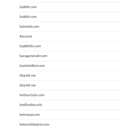
ba88th.com
ba88th.com
babet555.com
Baccarat
baj88thbz.com
bar4game24hr.com
baslot168bet.com
bbp168.me
bbp168.me
betboxclubs.com
betflixtikto.info
betm4vip.com
betworld369hot.com