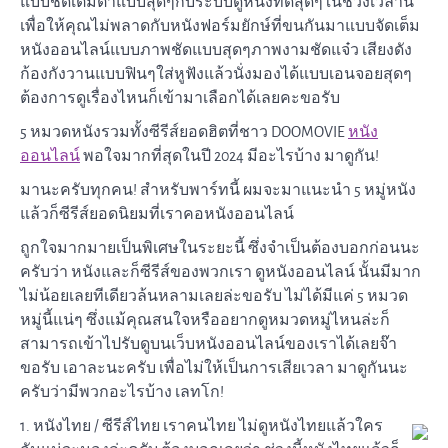
แบบชัดเต็มตาแบบสุดๆกับระบบดูหนังที่ดีสุดๆในช่วงเวลานี้
เพื่อให้คุณไม่พลาดกับหนังฟอร์มยักษ์ที่ขนกันมาแบบจัดเต็ม
หนังออนไลน์แบบภาพชัดแบบสุดๆภาพงามชัดแจ๋ว เสียงดัง
ก้องกังวานแบบฟินๆใส่หูฟังแล้วนั่งมองได้แบบเอนจอยสุดๆ
ต้องการดูเรื่องไหนก็เข้ามาเลือกได้เลยคะขอรับ
5 หมวดหนังรวมทั้งซีรีส์ยอดฮิตที่ชาว DOOMOVIE
หนัง
ออนไลน์
พอใจมากที่สุดในปี 2024 มีอะไรบ้าง มาดูกัน!
มานะครับทุกคน! สำหรับพาร์ทนี้ ผมจะมาแนะนำ 5 หมู่หนัง
แล้วก็ซีรีส์ยอดนิยมที่เราคอหนังออนไลน์
ถูกใจมากมายเป็นพิเศษในระยะนี้ ซึ่งจำเป็นต้องบอกก่อนนะ
ครับว่า หนังและก็ซีรีส์ของพวกเรา ดูหนังออนไลน์ นั้นมีมาก
ไม่น้อยเลยทีเดียวล้นหลามเลยล่ะขอรับ ไม่ได้มีแค่ 5 หมวด
หมู่นี้แน่ๆ ซึ่งแม้คุณสนใจหรืออยากดูหมวดหมู่ไหนล่ะก็
สามารถเข้าไปรับดูบนเว็บหนังออนไลน์ของเราได้เลยจ๊า
ขอรับ เอาละนะครับ เพื่อไม่ให้เป็นการเสียเวลา มาดูกันนะ
ครับว่ามีพวกอะไรบ้าง เลทโก!
1. หนังไทย / ซีรีส์ไทย เราคนไทย ไม่ดูหนังไทยแล้วใคร