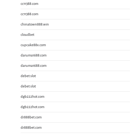
cc11388.com
cc11388.com
chinatown888.win
cloudbet
cupcake88x.com
daruma1688.com
daruma1688.com
debet slot
debet slot
dgb222hot.com
dgb222hot.com
dr888bet.com
dr888bet.com