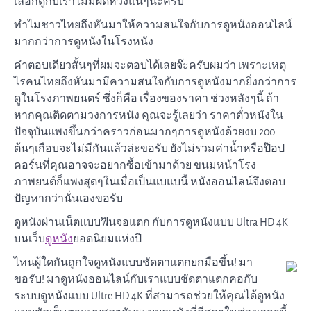
เลือกดูกับเราไม่มีผิดหวังแน่ๆนะครับ
ทำไมชาวไทยถึงหันมาให้ความสนใจกับการดูหนังออนไลน์
มากกว่าการดูหนังในโรงหนัง
คำตอบเดียวสั้นๆที่ผมจะตอบได้เลยจ๊ะครับผมว่า เพราะเหตุ
ไรคนไทยถึงหันมามีความสนใจกับการดูหนังมากยิ่งกว่าการ
ดูในโรงภาพยนตร์ ซึ่งก็คือ เรื่องของราคา ช่วงหลังๆนี้ ถ้า
หากคุณติดตามวงการหนัง คุณจะรู้เลยว่า ราคาตั๋วหนังใน
ปัจจุบันแพงขึ้นกว่าคราวก่อนมากๆการดูหนังด้วยงบ 200
ต้นๆเกือบจะไม่มีกันแล้วล่ะขอรับ ยังไม่รวมค่าน้ำหรือป๊อป
คอร์นที่คุณอาจจะอยากซื้อเข้ามาด้วย ขนมหน้าโรง
ภาพยนต์ก็แพงสุดๆในเมื่อเป็นแบแบนี้ หนังออนไลน์จึงตอบ
ปัญหากว่านั่นเองขอรับ
ดูหนังผ่านเน็ตแบบฟินจอแตก กับการดูหนังแบบ Ultra HD 4K
บนเว็บ
ดูหนัง
ยอดนิยมแห่งปี
ไหนผู้ใดกันถูกใจดูหนังแบบชัดตาแตกยกมือขึ้น! มา
ขอรับ! มาดูหนังออนไลน์กับเราแบบชัดตาแตกคอกับ
ระบบดูหนังแบบ Ultre HD 4K ที่สามารถช่วยให้คุณได้ดูหนัง