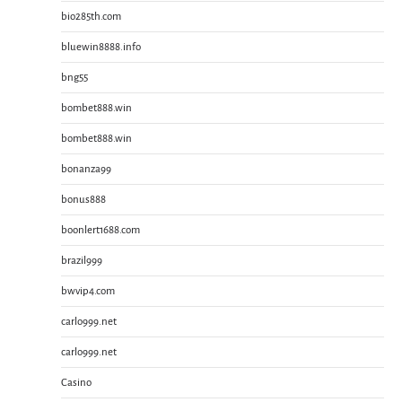
bio285th.com
bluewin8888.info
bng55
bombet888.win
bombet888.win
bonanza99
bonus888
boonlert1688.com
brazil999
bwvip4.com
carlo999.net
carlo999.net
Casino