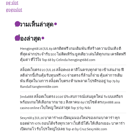
pg slot
gogoslot
ความเห็นล่าสุด
เรื่องล่าสุด
Hengjing168 26 JUL 69 เครดิตฟรี เกมเดิมพัน ที่สร้างความบันเทิง ดี
ที่สุด ฝากประจำรับ 500 ไม่ติดเทิร์น ยูสเดียว เล่นได้ทุกเกม เครดิตฟรี
คุ้มค่า ที่ไว้ใจ Top 68 by Celinda hengjing168d.com
สล็อตเว็บตรง 20 JUL 26 สล็อต168 คาสิโนครบทุกค่าย เข้าเล่นง่าย ฟี
ลดี ฝากนี้เกินคุ้มรับทุนฟรี 100 จ่ายตรง กี่ล้านก็จ่าย คุ้มค่าการเดิม
พัน ที่สุดในวงการ สล็อตเว็บตรง ห้ามพลาด โปรดีรออยู่ Top 79 by
Randall tangtem168e.com
Jinda888 สล็อตเว็บตรง 2026 ประสบการณ์เล่นยุคใหม่ ระบบเสถียร
พร้อมเกมให้เลือกมากมาย 2 สิงหาคม 69 เวปไซต์ ตรง jin888.asia
casino online เว็บใหญ่ ใหม่ล่าสุด Top 37 by Niki
Sexy168 9 JUL 26 บาคาร่า168 เปิดมุมมองใหม่ของเกมบาคาร่า ทุก
ยอดฝาก 10% ถอนได้จริงทุกเวลา เว็บดี มีโต๊ะให้เลือกเยอะ บาคาร่า
เปิดเกมไว รับโปรใหญ่ไปเลย Top 41 by Cruz Sexy168c.com