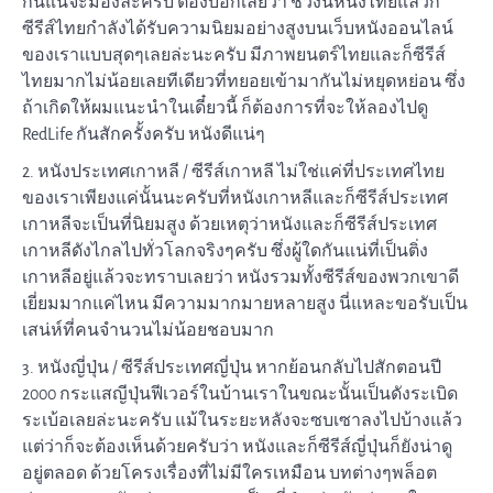
กันแน่จะมองล่ะครับ ต้องบอกเลยว่า ช่วงนี้หนังไทยแล้วก็
ซีรีส์ไทยกำลังได้รับความนิยมอย่างสูงบนเว็บหนังออนไลน์
ของเราแบบสุดๆเลยล่ะนะครับ มีภาพยนตร์ไทยและก็ซีรีส์
ไทยมากไม่น้อยเลยทีเดียวที่ทยอยเข้ามากันไม่หยุดหย่อน ซึ่ง
ถ้าเกิดให้ผมแนะนำในเดี๋ยวนี้ ก็ต้องการที่จะให้ลองไปดู
RedLife กันสักครั้งครับ หนังดีแน่ๆ
2. หนังประเทศเกาหลี / ซีรีส์เกาหลี ไม่ใช่แค่ที่ประเทศไทย
ของเราเพียงแค่นั้นนะครับที่หนังเกาหลีและก็ซีรีส์ประเทศ
เกาหลีจะเป็นที่นิยมสูง ด้วยเหตุว่าหนังและก็ซีรีส์ประเทศ
เกาหลีดังไกลไปทั่วโลกจริงๆครับ ซึ่งผู้ใดกันแน่ที่เป็นติ่ง
เกาหลีอยู่แล้วจะทราบเลยว่า หนังรวมทั้งซีรีส์ของพวกเขาดี
เยี่ยมมากแค่ไหน มีความมากมายหลายสูง นี่แหละขอรับเป็น
เสน่ห์ที่คนจำนวนไม่น้อยชอบมาก
3. หนังญี่ปุ่น / ซีรีส์ประเทศญี่ปุ่น หากย้อนกลับไปสักตอนปี
2000 กระแสญีปุ่นฟีเวอร์ในบ้านเราในขณะนั้นเป็นดังระเบิด
ระเบ้อเลยล่ะนะครับ แม้ในระยะหลังจะซบเซาลงไปบ้างแล้ว
แต่ว่าก็จะต้องเห็นด้วยครับว่า หนังและก็ซีรีส์ญี่ปุ่นก็ยังน่าดู
อยู่ตลอด ด้วยโครงเรื่องที่ไม่มีใครเหมือน บทต่างๆพล็อต