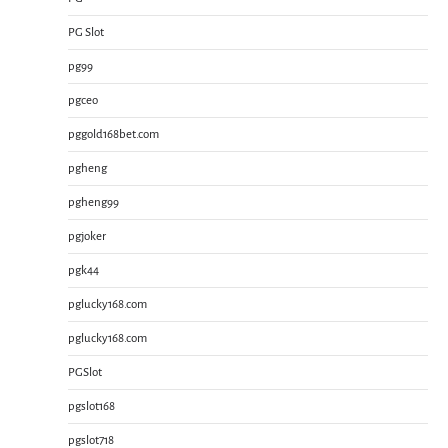
PG Slot
pg99
pgceo
pggold168bet.com
pgheng
pgheng99
pgjoker
pgk44
pglucky168.com
pglucky168.com
PGSlot
pgslot168
pgslot718