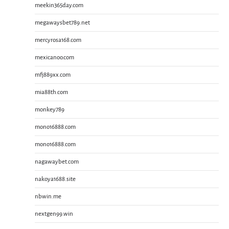
meekin365day.com
megawaysbet789.net
mercyrosa168.com
mexicanoo.com
mfj889xx.com
mia88th.com
monkey789
mono16888.com
mono16888.com
nagawaybet.com
nakoya1688.site
nbwin.me
nextgen99.win