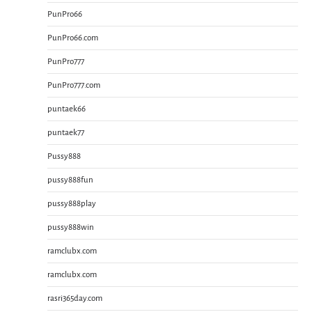
PunPro66
PunPro66.com
PunPro777
PunPro777.com
puntaek66
puntaek77
Pussy888
pussy888fun
pussy888play
pussy888win
ramclubx.com
ramclubx.com
rasri365day.com