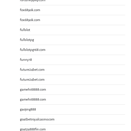
fortune99vip.com
fox689ok.com
fox689ok.com
fullslot
fullslotpg
fullslotpg168.com
funny18
future24bet.com
future24bet.com
gamehit8888.com
gamehit8888.com
gaojing888
goatbetroyalcasino.com
goatza888fin.com