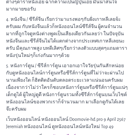
ต่างๆดาราหนังเอ่ย ฉากความเป็นญี่ปุ่นเอ่ย มันน่าสนใจ
มากมายขอรับ
4. หนังจีน / ซีรีส์จีน เรียกว่ามาแรงพอๆกับฝั่งเกาหลีเลยจ้ะ
ครับผม กับหนังจีนแล้วก็หนังออนไลน์ซีรีส์จีน ผู้คนจำนวน
มากที่ถูกใจดูหนังต่างพูดเป็นเสียงเดียวกันเลยว่า ในปัจจุบัน
หนังจีนและซีรีส์จีนไม่ได้แตกต่างจากประเทศเกาหลีเลยนะ
ครับ มีคุณภาพสูง บทดีเลิศๆเรียกว่าลงตัวแบบสุดๆแถมดารา
หนังรุ่นใหม่ๆก็เก่งกันมากๆด้วย
5. หนังการ์ตูน / ซีรีส์การ์ตูน เอาอกเอาใจวัยรุ่นกันสักหน่อย
กับดูหนังออนไลน์การ์ตูนหรือซีรีส์การ์ตูนที่ไม่ว่าจะผ่านไป
นานเพียงใด ก็ฮิตติดอันดับตลอดระยะเวลาแน่นอนครับผม
เนื่องจากว่าไม่ว่าใครก็ชอบหนังการ์ตูนหรือซีรีส์การ์ตูนแน่ๆ
เด็กดูได้ ผู้ใหญ่ดูดี หนังการ์ตูนรวมทั้งซีรีส์การ์ตูนบนเว็บไซต์
หนังออนไลน์ของพวกเราก็จำนวนมาก มาเลือกดูกันได้เลย
จ๊ะครับผม
เว็บหนังออนไลน์ หนังออนไลน์ Doomovie-hd.pro 9 April 2567
Jeremiah หนังออนไลน์ ดูหนังออนไลน์หนังใหม่ Top 49