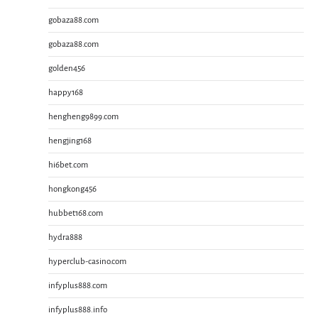
gobaza88.com
gobaza88.com
golden456
happy168
hengheng9899.com
hengjing168
hi6bet.com
hongkong456
hubbet168.com
hydra888
hyperclub-casino.com
infyplus888.com
infyplus888.info