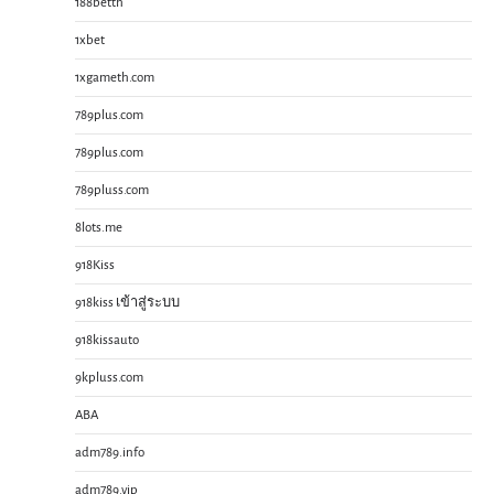
188betth
1xbet
1xgameth.com
789plus.com
789plus.com
789pluss.com
8lots.me
918Kiss
918kiss เข้าสู่ระบบ
918kissauto
9kpluss.com
ABA
adm789.info
adm789.vip