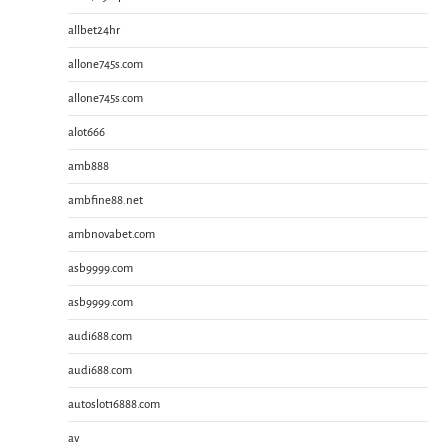
allbet24hr
allone745s.com
allone745s.com
alot666
amb888
ambfine88.net
ambnovabet.com
asb9999.com
asb9999.com
audi688.com
audi688.com
autoslot16888.com
av