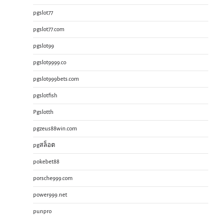
pgslot77
pgslot77.com
pgslot99
pgslot9999.co
pgslot999bets.com
pgslotfish
Pgslotth
pgzeus88win.com
pgสล็อต
pokebet88
porsche999.com
power999.net
punpro