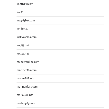
lionth168.com
live22
lnw365bet.com
london45
luckycat789.com
lux555.net
lux555.net
m4newonline.com
mac1bet789.com
macau888.win
marinapluss.com
mario678.info
medee989.com