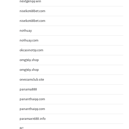
nextgen99.win
niseko168bet.com
niseko168bet.com
no1huay
no1huay.com
okcasino159.com
omg369.shop
omg369.shop
onesiamclub.site
panama888
pananthai99.com
pananthai99.com
paramax1688.info
PG