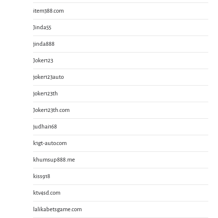
item388.com
Jinda55
jinda888
Joker123
joker123auto
joker123th
Joker123th.com
judhai168
k1gt-auto.com
khumsup888.me
kiss918
ktv4sd.com
lalikabetsgame.com