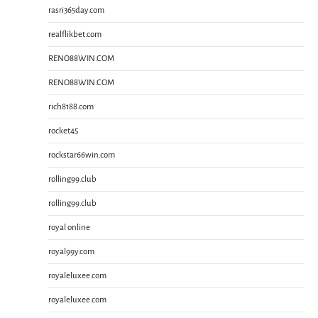
rasri365day.com
realflikbet.com
RENO88WIN.COM
RENO88WIN.COM
rich8188.com
rocket45
rockstar66win.com
rolling99.club
rolling99.club
royal online
royal99y.com
royaleluxee.com
royaleluxee.com