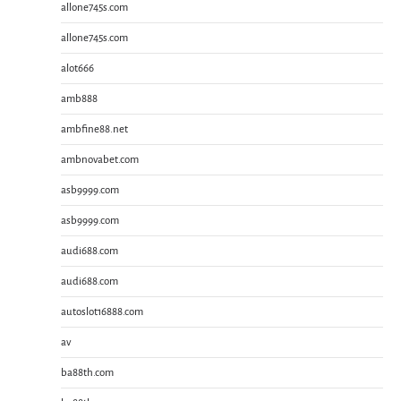
allone745s.com
allone745s.com
alot666
amb888
ambfine88.net
ambnovabet.com
asb9999.com
asb9999.com
audi688.com
audi688.com
autoslot16888.com
av
ba88th.com