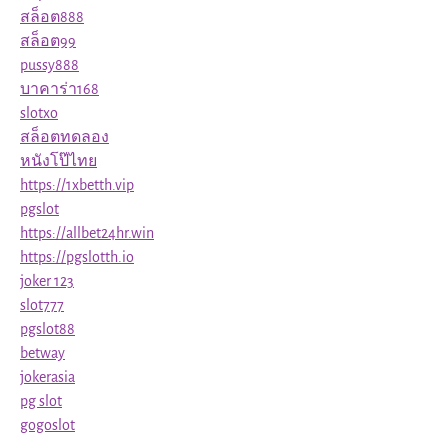
สล็อต888
สล็อต99
pussy888
บาคาร่า168
slotxo
สล็อตทดลอง
หนังโป๊ไทย
https://1xbetth.vip
pgslot
https://allbet24hr.win
https://pgslotth.io
joker 123
slot777
pgslot88
betway
jokerasia
pg slot
gogoslot