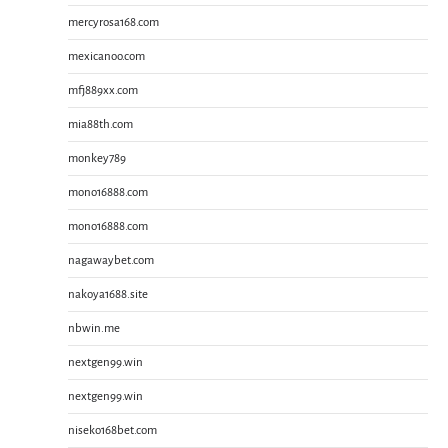
mercyrosa168.com
mexicanoo.com
mfj889xx.com
mia88th.com
monkey789
mono16888.com
mono16888.com
nagawaybet.com
nakoya1688.site
nbwin.me
nextgen99.win
nextgen99.win
niseko168bet.com