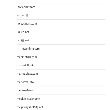
lnw365bet.com
london45
luckycat789.com
lux555.net
lux555.net
m4newonline.com
mac1bet789.com
macau888.win
marinapluss.com
mario678.info
medee989.com
meekin365day.com
megawaysbet789.net