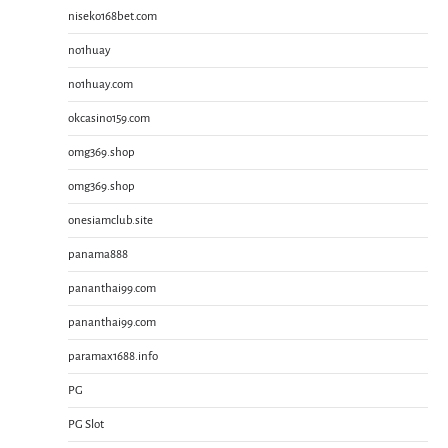
niseko168bet.com
no1huay
no1huay.com
okcasino159.com
omg369.shop
omg369.shop
onesiamclub.site
panama888
pananthai99.com
pananthai99.com
paramax1688.info
PG
PG Slot