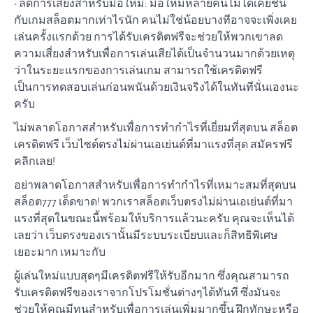
• ลดการเสี่ยงสำหรับมือใหม่: มือใหม่หลายคนไม่ได้เคยชิน
กับเกมสล็อตมากเท่าไรนัก คนไม่ใช่น้อยบางทีอาจจะเพิ่งเคย
เล่นครั้งแรกด้วย การได้รับเครดิตฟรีจะช่วยให้พวกเขาลด
ความเสี่ยงสำหรับเพื่อการเล่นเสียได้เป็นจำนวนมากด้วยเหตุ
ว่าในระยะแรกของการเล่นเกม สามารถใช้เครดิตฟรี
เป็นการทดสอบเล่นก่อนพนันด้วยเงินจริงได้ในทันทีนั่นเองนะ
ครับ
ไม่พลาดโอกาสสำหรับเพื่อการทำกำไรที่เยี่ยมที่สุดบน สล็อต
เครดิตฟรี เว็บไซต์ตรงไม่ผ่านเอเย่นต์ที่มาแรงที่สุด สมัครฟรี
คลิกเลย!
อย่าพลาดโอกาสสำหรับเพื่อการทำกำไรที่เหมาะสมที่สุดบน
สล็อต777 เด็ดขาด! พวกเราสล็อตเว็บตรงไม่ผ่านเอเย่นต์ที่มา
แรงที่สุดในขณะนี้พร้อมให้บริการแล้วนะครับ คุณจะเห็นได้
เลยว่า เว็บตรงของเรานั้นมีระบบระเบียบและก็สิทธิพิเศษ
เยอะมาก เหมาะกับ
ผู้เล่นใหม่แบบสุดๆมีเครดิตฟรีให้รับอีกมาก ซึ่งคุณสามารถ
รับเครดิตฟรีของเราจากโปรโมชั่นต่างๆได้ทันที ซึ่งมันจะ
ช่วยให้คุณมีทุนสำหรับเพื่อการเล่นเพิ่มมากขึ้น ฝึกทักษะหรือ