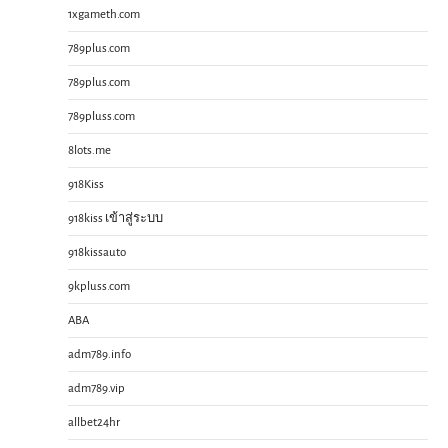
1xgameth.com
789plus.com
789plus.com
789pluss.com
8lots.me
918Kiss
918kiss เข้าสู่ระบบ
918kissauto
9kpluss.com
ABA
adm789.info
adm789.vip
allbet24hr