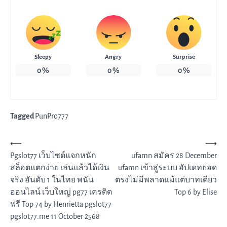
Sleepy
Angry
Surprise
0
%
0
%
0
%
Tagged
PunPro777
แนะแนว
⟵
⟶
Pgslot77 เว็บไซต์แจกหนัก
ufamn สมัคร 28 December
เรื่อง
สล็อตแตกง่าย เล่นแล้วได้เงิน
ufamn เข้าสู่ระบบ อัปเดทยอด
จริง อันดับ 1 ในไทย พนัน
ตรงไม่มีพลาดแม้แต่บาทเดียว
ออนไลน์ เว็บใหญ่ pg77 เครดิต
Top 6 by Elise
ฟรี Top 74 by Henrietta pgslot77
pgslot77.me 11 October 2568