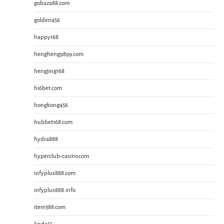
gobaza88.com
golden456
happy168
hengheng9899.com
hengjing168
hi6bet.com
hongkong456
hubbet168.com
hydra888
hyperclub-casino.com
infyplus888.com
infyplus888.info
item388.com