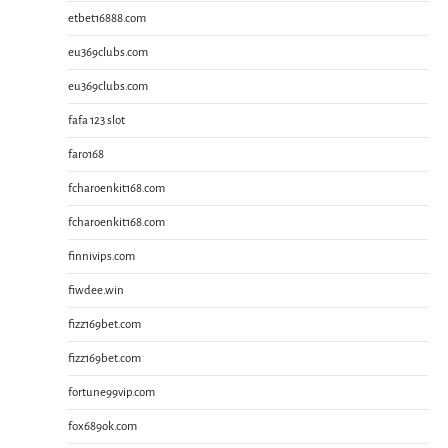
etbet16888.com
eu369clubs.com
eu369clubs.com
fafa 123 slot
faro168
fcharoenkit168.com
fcharoenkit168.com
finnivips.com
fiwdee.win
fizz169bet.com
fizz169bet.com
fortune99vip.com
fox689ok.com