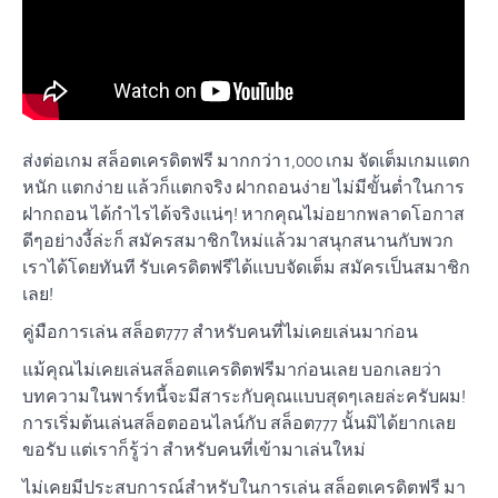
ส่งต่อเกม สล็อตเครดิตฟรี มากกว่า 1,000 เกม จัดเต็มเกมแตก
หนัก แตกง่าย แล้วก็แตกจริง ฝากถอนง่าย ไม่มีขั้นต่ำในการ
ฝากถอน ได้กำไรได้จริงแน่ๆ! หากคุณไม่อยากพลาดโอกาส
ดีๆอย่างงี้ล่ะก็ สมัครสมาชิกใหม่แล้วมาสนุกสนานกับพวก
เราได้โดยทันที รับเครดิตฟรีได้แบบจัดเต็ม สมัครเป็นสมาชิก
เลย!
คู่มือการเล่น สล็อต777 สำหรับคนที่ไม่เคยเล่นมาก่อน
แม้คุณไม่เคยเล่นสล็อตแครดิตฟรีมาก่อนเลย บอกเลยว่า
บทความในพาร์ทนี้จะมีสาระกับคุณแบบสุดๆเลยล่ะครับผม!
การเริ่มต้นเล่นสล็อตออนไลน์กับ สล็อต777 นั้นมิได้ยากเลย
ขอรับ แต่เราก็รู้ว่า สำหรับคนที่เข้ามาเล่นใหม่
ไม่เคยมีประสบการณ์สำหรับในการเล่น สล็อตเครดิตฟรี มา