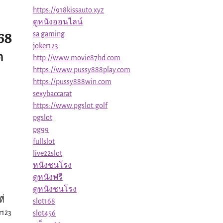
https://918kissauto.xyz
ดูหนังออนไลน์
68
sa gaming
joker123
ต
http://www.movie87hd.com
https://www.pussy888play.com
https://pussy888win.com
sexybaccarat
https://www.pgslot.golf
pgslot
pg99
fullslot
live22slot
หนังชนโรง
ดูหนังฟรี
ดูหนังชนโรง
ี่
slot168
r123
slot456