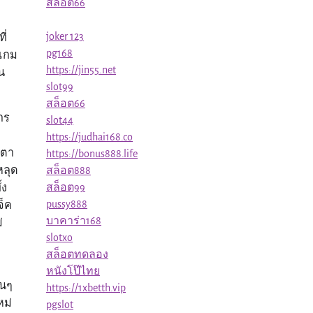
สล็อต66
joker 123
ี่
pg168
นเกม
https://jin55.net
่น
slot99
สล็อต66
การ
slot44
https://judhai168.co
ยตา
https://bonus888.life
หลุด
สล็อต888
สล็อต99
้ง
pussy888
จ็ค
บาคาร่า168
่
slotxo
สล็อตทดลอง
หนังโป๊ไทย
่นๆ
https://1xbetth.vip
หม่
pgslot