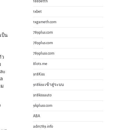
188betth
1xbet
1xgameth.com
789plus.com
เป็น
789plus.com
็
789pluss.com
ัว
8lots.me
ม
และ
918Kiss
ัล
918kiss เข้าสู่ระบบ
าม
918kissauto
h
9kpluss.com
ABA
adm789.info