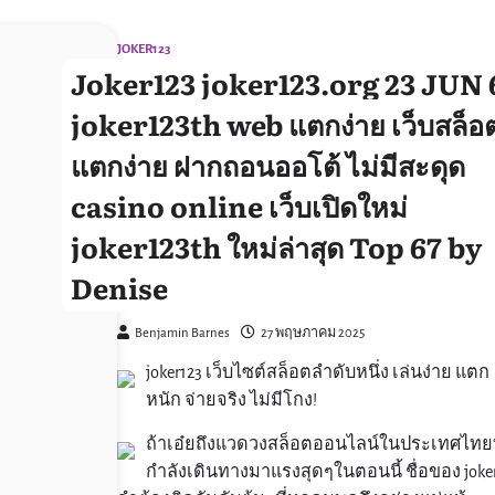
JOKER123
Joker123 joker123.org 23 JUN 
joker123th web แตกง่าย เว็บสล็อ
แตกง่าย ฝากถอนออโต้ ไม่มีสะดุด
casino online เว็บเปิดใหม่
joker123th ใหม่ล่าสุด Top 67 by
Denise
Benjamin Barnes
27 พฤษภาคม 2025
joker123 เว็บไซต์สล็อตลำดับหนึ่ง เล่นง่าย แตก
หนัก จ่ายจริง ไม่มีโกง!
ถ้าเอ๋ยถึงแวดวงสล็อตออนไลน์ในประเทศไทยท
กำลังเดินทางมาแรงสุดๆในตอนนี้ ชื่อของ joke