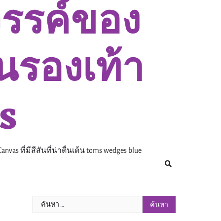
รรค์ของ
นรองเท้า
s
ที่มีสีสันที่น่าตื่นเต้น toms wedges blue
ค้นหา
สำหรับ: