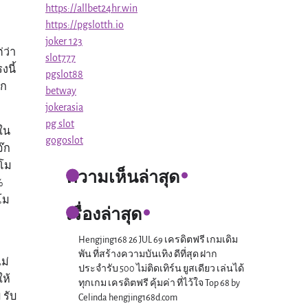
https://allbet24hr.win
https://pgslotth.io
joker 123
ว่า
slot777
งนี้
pgslot88
จก
betway
jokerasia
pg slot
ใน
gogoslot
จ๊ก
รโม
ความเห็นล่าสุด
%
โม
เรื่องล่าสุด
Hengjing168 26 JUL 69 เครดิตฟรี เกมเดิม
พัน ที่สร้างความบันเทิง ดีที่สุด ฝาก
ม่
ประจำรับ 500 ไม่ติดเทิร์น ยูสเดียว เล่นได้
ให้
ทุกเกม เครดิตฟรี คุ้มค่า ที่ไว้ใจ Top 68 by
 รับ
Celinda hengjing168d.com