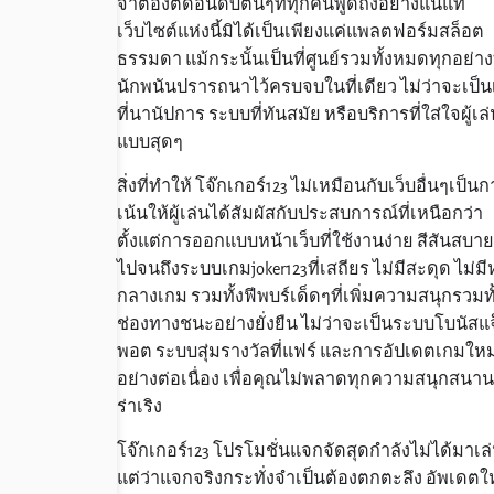
จำต้องติดอันดับต้นๆที่ทุกคนพูดถึงอย่างแน่แท้
เว็บไซต์แห่งนี้มิได้เป็นเพียงแค่แพลตฟอร์มสล็อต
ธรรมดา แม้กระนั้นเป็นที่ศูนย์รวมทั้งหมดทุกอย่างท
นักพนันปรารถนาไว้ครบจบในที่เดียว ไม่ว่าจะเป็
ที่นานัปการ ระบบที่ทันสมัย หรือบริการที่ใส่ใจผู้เล
แบบสุดๆ
สิ่งที่ทำให้ โจ๊กเกอร์123 ไม่เหมือนกับเว็บอื่นๆเป็น
เน้นให้ผู้เล่นได้สัมผัสกับประสบการณ์ที่เหนือกว่า
ตั้งแต่การออกแบบหน้าเว็บที่ใช้งานง่าย สีสันสบา
ไปจนถึงระบบเกมjoker123ที่เสถียร ไม่มีสะดุด ไม่มี
กลางเกม รวมทั้งฟีพบร์เด็ดๆที่เพิ่มความสนุกรวมทั
ช่องทางชนะอย่างยั่งยืน ไม่ว่าจะเป็นระบบโบนัสแ
พอต ระบบสุ่มรางวัลที่แฟร์ และการอัปเดตเกมใหม
อย่างต่อเนื่อง เพื่อคุณไม่พลาดทุกความสนุกสนาน
ร่าเริง
โจ๊กเกอร์123 โปรโมชั่นแจกจัดสุดกำลังไม่ได้มาเล
แต่ว่าแจกจริงกระทั่งจำเป็นต้องตกตะลึง อัพเดตใ