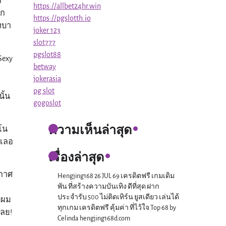
า
https://allbet24hr.win
าก
https://pgslotth.io
งบา
joker 123
slot777
pgslot88
Sexy
betway
พ
jokerasia
pg slot
ั้น
gogoslot
ความเห็นล่าสุด
ิโน
ลเลอ
เรื่องล่าสุด
ากาศ
Hengjing168 26 JUL 69 เครดิตฟรี เกมเดิม
พัน ที่สร้างความบันเทิง ดีที่สุด ฝาก
ประจำรับ 500 ไม่ติดเทิร์น ยูสเดียว เล่นได้
ับผม
ทุกเกม เครดิตฟรี คุ้มค่า ที่ไว้ใจ Top 68 by
เลย!
Celinda hengjing168d.com