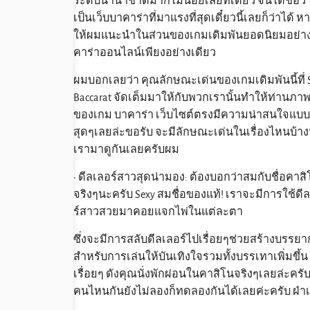
ระดับนานาชาติมากไม่น้อยเลยทีเดียว จนได้ชื่อว่
เป็นเว็บบาคาร่าที่มาแรงที่สุดเดี๋ยวนี้เลยก็ว่าได้ ห
ให้ผมแนะนำในส่วนของเกมเดิมพันยอดนิยมอย่า
คาร่าออนไลน์เพียงอย่างเดียว
ผมบอกเลยว่า คุณลักษณะเด่นของเกมเดิมพันนี้ที่ 
Baccarat จัดเต็มมาให้กับพวกเรานั้นทำให้ท่านภา
ของเกม บาคาร่า เว็บไซต์ตรงมีความน่าสนใจแบบ
สุดๆเลยล่ะขอรับ จะมีลักษณะเด่นในเรื่องไหนบ้างน
เรามาดูกันเลยครับผม
• ดีลเลอร์สาวสุดน่ามอง: ต้องบอกว่าสมกับชื่อคาส
จริงๆนะครับ Sexy สมชื่อของแท้! เราจะมีการใช้ดี
ร์สาวสวยมาคอยแจกไพ่ในแต่ละตา
ซึ่งจะมีการสลับดีลเลอร์ไปเรื่อยๆช่วยสร้างบรรย
สำหรับการเล่นให้บันเทิงใจรวมทั้งบรรเทาเพิ่มขึ้น
เรื่อยๆ ดังคุณนั่งพักผ่อนในคาสิโนจริงๆเลยล่ะคร
คนไหนกันยังไม่ลองก็ทดลองกันได้เลยค่ะครับ ฝ่า