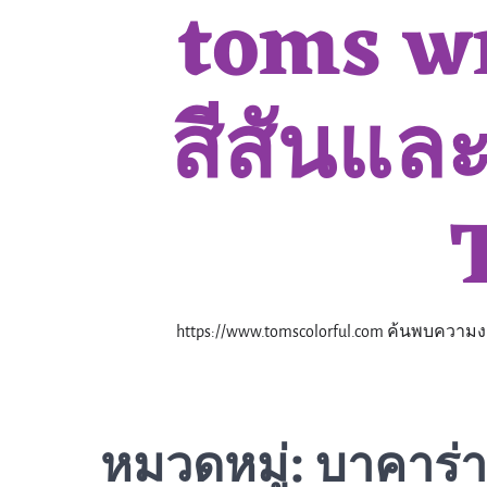
toms w
Skip
to
content
สีสันแล
https://www.tomscolorful.com ค้นพบความงา
หมวดหมู่:
บาคาร่า