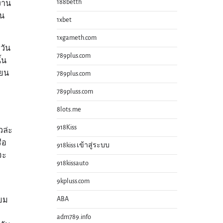
188betth
งาน
ิน
1xbet
1xgameth.com
วัน
789plus.com
้น
่ยน
789plus.com
ด
789pluss.com
8lots.me
918Kiss
วล่ะ
ือ
918kiss เข้าสู่ระบบ
จะ
918kissauto
9kpluss.com
ABA
ยม
adm789.info