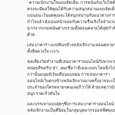
• ความเบิกบานใจแบบจัดเต็ม: การพนันกับเว็บไซต
ตรงจะมีผลให้คุณได้รับความสนุกสนานแบบจัดเต
แน่นอน เว้นแต่คุณจะได้สนุกสนานกับแนวทางกา
กำไรแล้ว ยังเอนหน้าจอยกับความรื่นเริงใจจำนว
มากจากเกมพนันต่างๆรวมทั้งผ่อนคลายได้สุดกำล
ด้วย
เล่น บาคาร่า แบบฟินๆข้างหลังเลิกงาน ผ่อนคลา
ทั้งฮีลดวงใจ 100%
ขอเสียงวัยทำงานที่เล่นบาคาร่าออนไลน์กับพวกเ
หน่อยสิขอรับ! ฮ่า… ผมเชื่อว่ามีเยอะแน่ๆ โดยยิ่งไป
กว่านั้นมนุษย์เงินเดือนแบบผม การเล่นบาคาร่า
ออนไลน์เว็บตรงข้างหลังเลิกงานบางครั้งอาจจะเป
ประจำของใครหลายๆคนเลยก็ว่าได้ ด้วยเหตุว่ามัน
สนุก รวดเร็วทันใจ
และบรรเทาแบบสุดๆซึ่งการเล่น บาคาร่าออนไลน์ 
หลังเลิกงานเป็นที่นิยมในกลุ่มบุคลากรออฟฟิศแบ