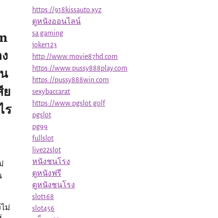
https://918kissauto.xyz
ดูหนังออนไลน์
un
sa gaming
joker123
อง
http://www.movie87hd.com
่น
https://www.pussy888play.com
https://pussy888win.com
ีย
sexybaccarat
ำไร
https://www.pgslot.golf
pgslot
pg99
fullslot
live22slot
หนังชนโรง
ม่
ดูหนังฟรี
น
ดูหนังชนโรง
slot168
ไม่
slot456