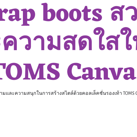
rap boots สว
ะความสดใสใ
TOMS Canva
มและความสนุกในการสร้างสไตล์ด้วยคอลเล็คชั่นรองเท้า TOMS Canvas 