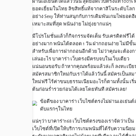
ผ่านเอเย่นต์ได้แล้ววันนี้ สุดยอดเว็บตรงแท้ 100% ที
ยอดเยี่ยมในไทย ลิขสิทธิ์แท้จากคาสิโนระดับโลก
อย่าง Sexy ให้ท่านสนุกกับการเดิมพันเกมไพ่ยอดฮิต
เหมาะสมที่สุด พนันง่าย ไม่ยุ่งยากแน่ๆ
มีโปรโมชั่นแล้วก็กิจกรรมจัดเต็ม รับเครดิตฟรีได้
อย่างมาก พนันได้ตลอด 1 วัน ฝากถอนง่าย ไม่มีขั้น
สำหรับเพื่อการฝากถอนอีกด้วย ไม่ว่าคุณจะต้องก
เล่นอะไร บาคาร่า เว็บตรงมีครบจบในเว็บเดียว
แน่นอนขอรับ ถ้าหากคุณพร้อมแล้วล่ะก็ ลงทะเบีย
สมัครสมาชิกใหม่กับเราได้แล้ววันนี้ สมัครเป็นสม
ใหม่ฟรี ไร้ค่าขนบธรรมเนียมอะไรก็ตามทั้งนั้น เริ่
ต้นก่อนร่ำรวยก่อนได้เลยโดยทันที สมัครเลย!
ข้อดีของ บาคาร่า เว็บไซต์ตรงไม่ผ่านเอเย่นต์
ดับแรกๆในไทย
แน่ๆว่า บาคาร่า168 เว็บไซต์ตรงของเราจัดว่าเป็น
เว็บไซต์ที่เปิดให้บริการเกมพนันที่ได้รับความนิยม