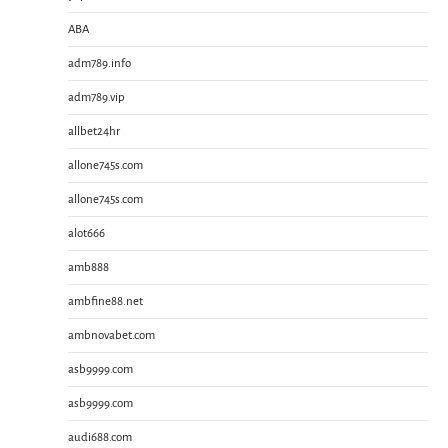
ABA
adm789.info
adm789.vip
allbet24hr
allone745s.com
allone745s.com
alot666
amb888
ambfine88.net
ambnovabet.com
asb9999.com
asb9999.com
audi688.com