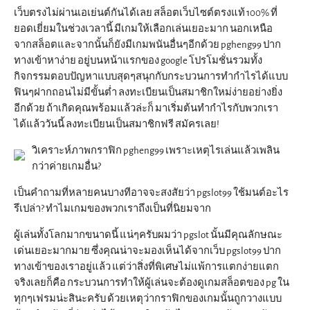
เว็บตรงไม่ผ่านเอเย่นต์กันได้เลย สล็อตเว็บไซต์ตรงแท้ 100% ที่
ยอดเยี่ยมในช่วงเวลานี้ มีเกมให้เลือกเล่นเยอะมาก นอกเหนือ
จากสล็อตและจากนั้นก็ยังมีเกมพนันอื่นๆอีกด้วย pgheng99 ปาก
ทางเข้าหาง่าย อยู่บนหน้าแรกของ google โปรโมชั่นรวมทั้ง
กิจกรรมตอบปัญหาแบบสุดๆสนุกกับกระบวนการทำกำไรได้แบบ
ฟินๆฝากถอนไม่มีขั้นต่ำ ลงทะเบียนเป็นสมาชิกใหม่ง่ายอย่างยิ่ง
อีกด้วย ถ้าเกิดคุณพร้อมแล้วล่ะก็ มาเริ่มต้นทำกำไรกับพวกเรา
ได้แล้ววันนี้ ลงทะเบียนเป็นสมาชิกฟรี สมัครเลย!
วิเคราะห์ภาพกราฟิก pgheng99 เพราะเหตุไรเล่นแล้วเพลิน
กว่าค่ายเกมอื่น?
เป็นคำถามที่หลายคนบางทีอาจจะสงสัยว่า pgslot99 ใช้มนต์อะไร
รึเปล่า? ทำไมเกมของพวกเราถึงเป็นที่นิยมจาก
ผู้เล่นทั้งโลกมากขนาดนี้ แน่ๆครับผมว่า pgslot นั้นมีคุณลักษณะ
เด่นเยอะมากมาย ซึ่งคุณน่าจะมองเห็นได้จากเว็บ pgslot99 ปาก
ทางเข้าของเราอยู่แล้ว แต่ว่าสิ่งที่พิเศษไม่แพ้การแตกง่ายแตก
จริงเลยก็คือ กระบวนการทำให้ผู้เล่นจะต้องดูเกมสล็อตของ pg ใน
ทุกๆเฟรมน่ะสินะครับ ด้วยเหตุว่ากราฟิกของเกมนั้นถูกวางแบบ