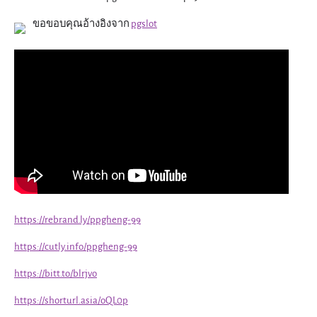
ขอขอบคุณอ้างอิงจาก
pgslot
https://rebrand.ly/ppgheng-99
https://cutly.info/ppgheng-99
https://bitt.to/blrjvo
https://shorturl.asia/oQL0p