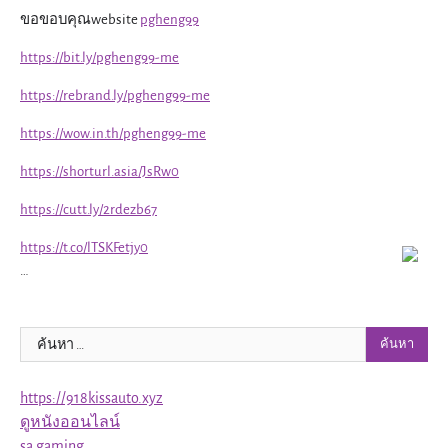
ขอขอบคุณwebsite
pgheng99
https://bit.ly/pgheng99-me
https://rebrand.ly/pgheng99-me
https://wow.in.th/pgheng99-me
https://shorturl.asia/JsRw0
https://cutt.ly/2rdezb67
https://t.co/lTSKFetjy0
…
ค้นหา
สำหรับ:
https://918kissauto.xyz
ดูหนังออนไลน์
sa gaming