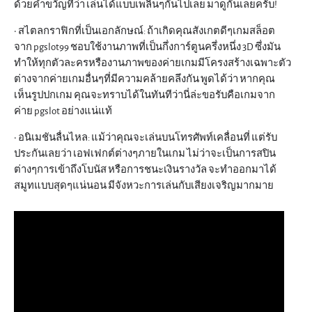
ด้วยคำขวัญที่ว่า เล่นได้แบบเพลินๆกันไปเลย มาดูกันเลยครับ!
• สไตลกราฟิกที่เป็นเอกลักษณ์: ถ้าเกิดคุณสังเกตดีๆเกมสล็อต
จาก pgslot99 ชอบใช้งานภาพที่เป็นกึ่งการ์ตูนครึ่งหนึ่ง 3D ซึ่งมัน
ทำให้ทุกตัวละครหรืองานภาพของค่ายเกมมีโครงสร้างเฉพาะตัว
ต่างจากค่ายเกมอื่นๆที่มีความคล้ายคลึงกัน พูดได้ว่า หากคุณ
เห็นรูปปกเกม คุณจะทราบได้ในทันทีว่านี่ล่ะขอรับคือเกมจาก
ค่าย pgslot อย่างแน่แท้
• อนิเมชันลื่นไหล: แม้ว่าคุณจะเล่นบนโทรศัพท์เคลื่อนที่ แต่รับ
ประกันเลยว่า เอฟเฟกต์ต่างๆภายในเกม ไม่ว่าจะเป็นการสปิน
ต่างๆการเข้าถึงโบนัส หรือการชนะเงินรางวัล จะทำออกมาได้
สมูทแบบสุดๆแน่นอน มีจังหวะการเล่นกับเสียงเจริญมากมาย