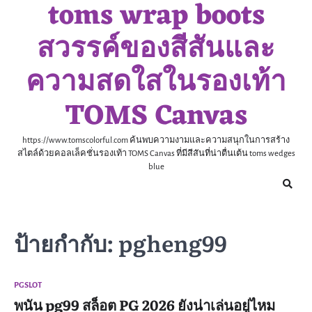
toms wrap boots
Skip
to
สวรรค์ของสีสันและ
content
ความสดใสในรองเท้า
TOMS Canvas
https://www.tomscolorful.com ค้นพบความงามและความสนุกในการสร้าง
สไตล์ด้วยคอลเล็คชั่นรองเท้า TOMS Canvas ที่มีสีสันที่น่าตื่นเต้น toms wedges
blue
ป้ายกำกับ:
pgheng99
PGSLOT
พนัน pg99 สล็อต PG 2026 ยังน่าเล่นอยู่ไหม