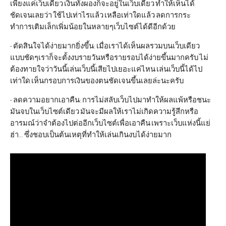
เพียงแค่เว็บเดียว เงินทั้งผองก็จะอยู่ในเว็บเดียว ทำให้เห็นได้
ชัดเจนเลยว่า ใช้ไปเท่าไรแล้ว เหลือเท่าใดแล้ว ลดการกระ
ทำการเติมเล็กเพิ่มน้อยในหลายๆเว็บไซต์ได้ดีอีกด้วย
• ตัดสินใจได้ง่ายมากยิ่งขึ้น: เมื่อเราได้เห็นผลรวมบนเว็บเดียว
แบบชัดๆเราก็จะตั้งงบรายวันหรือรายรอบได้ง่ายขึ้นมากครับ ไม่
ต้องทายใจว่าวันนี้เล่นเว็บนี้เสียไปเยอะแค่ไหน เล่นเว็บนี้ได้ไป
เท่าใด เห็นกรอบการเงินของตนชัดเจนขึ้นเลยล่ะนะครับ
• ลดความอยากเอาคืน: การไม่สลับเว็บไปมาทำให้ผลแพ้หรือชนะ
มันจบในเว็บไซต์เดียว มันจะมีผลให้เราไม่เกิดความรู้สึกหรือ
อารมณ์ว่าจำต้องไปต่ออีกเว็บไซต์เพื่อเอาคืน เพราะเว็บแห่งนี้แย่
ฮ่า… ซึ่งชอบเป็นต้นเหตุที่ทำให้เล่นเกินงบได้ง่ายมาก