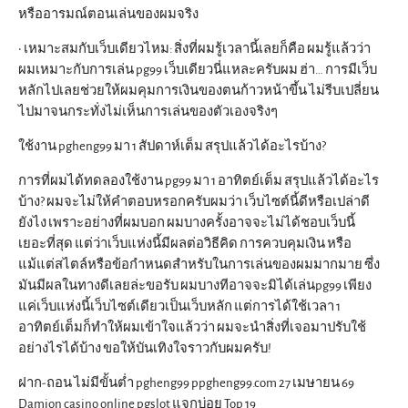
หรืออารมณ์ตอนเล่นของผมจริง
• เหมาะสมกับเว็บเดียวไหม: สิ่งที่ผมรู้เวลานี้เลยก็คือ ผมรู้แล้วว่า
ผมเหมาะกับการเล่น pg99 เว็บเดียวนี่แหละครับผม ฮ่า… การมีเว็บ
หลักไปเลยช่วยให้ผมคุมการเงินของตนก้าวหน้าขึ้น ไม่รีบเปลี่ยน
ไปมาจนกระทั่งไม่เห็นการเล่นของตัวเองจริงๆ
ใช้งาน pgheng99 มา 1 สัปดาห์เต็ม สรุปแล้วได้อะไรบ้าง?
การที่ผมได้ทดลองใช้งาน pg99 มา 1 อาทิตย์เต็ม สรุปแล้วได้อะไร
บ้าง? ผมจะไม่ให้คำตอบหรอกครับผมว่า เว็บไซต์นี้ดีหรือเปล่าดี
ยังไง เพราะอย่างที่ผมบอก ผมบางครั้งอาจจะไม่ได้ชอบเว็บนี้
เยอะที่สุด แต่ว่าเว็บแห่งนี้มีผลต่อวิธีคิด การควบคุมเงิน หรือ
แม้แต่สไตล์หรือข้อกำหนดสำหรับในการเล่นของผมมากมาย ซึ่ง
มันมีผลในทางดีเลยล่ะขอรับ ผมบางทีอาจจะมิได้เล่นpg99 เพียง
แค่เว็บแห่งนี้เว็บไซต์เดียวเป็นเว็บหลัก แต่การได้ใช้เวลา 1
อาทิตย์เต็มก็ทำให้ผมเข้าใจแล้วว่า ผมจะนำสิ่งที่เจอมาปรับใช้
อย่างไรได้บ้าง ขอให้บันเทิงใจราวกับผมครับ!
ฝาก-ถอน ไม่มีขั้นต่ำ pgheng99 ppgheng99.com 27 เมษายน 69
Damion casino online pgslot แจกบ่อย Top 19