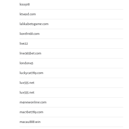
kiss918
ktv4sd.com
lalikabetsgame.com
lionth168.com
live22
lnw365bet.com
london45
luckycat789.com
lux555.net
lux555.net
m4newonline.com
mac1bet789.com
macau888.win